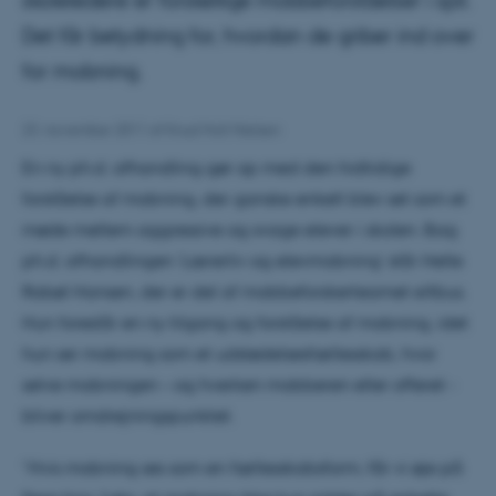
skoleledere er forskellige mobbeforståelser i spil.
Det får betydning for, hvordan de griber ind over
for mobning.
23. november 2011
af
Knud Holt Nielsen
En ny ph.d. afhandling gør op med den hidtidige
forståelse af mobning, der ganske enkelt blev set som et
møde mellem aggressive og svage elever i skolen. Bag
ph.d. afhandlingen ’Lærerliv og elevmobning’ står Helle
Rabøl Hansen, der er del af mobbeforskerteamet eXbus.
Hun foreslår en ny tilgang og forståelse af mobning, idet
hun ser mobning som et udstødelsesfællesskab, hvor
selve mobningen – og hverken mobberen eller offeret -
bliver omdrejningspunktet.
”Hvis mobning ses som en fællesskabsform, får vi øje på