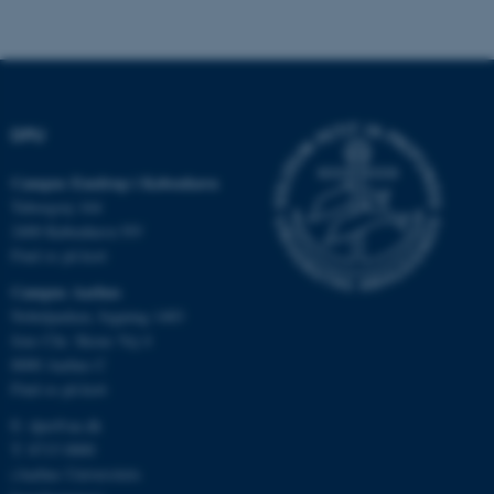
Funktionelle
Uklassificerede
Nødvendige cookies hjælper
DPU
med at gøre hjemmesiden
brugbar ved at aktivere nogle
Campus Emdrup i København
grundlæggende funktioner
Tuborgvej 164
som navigation mm.
2400 København NV
Hjemmesiden kan ikke
Find os på kort
fungerer uden disse cookies.
Campus Aarhus
Nobelparken, bygning 1483
Jens Chr. Skous Vej 4
8000 Aarhus C
Navn
Udbyder / Domæne
Find os på kort
be_typo_user
TYPO3 Association
.au.dk
E:
dpu@au.dk
T: 8715 0000
(Aarhus Universitets