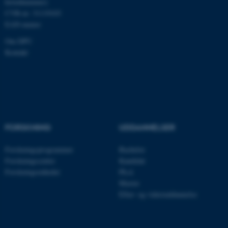
hovednummer)
fe_typo_user
Typo3 Association
CVR-nr: 31119103
.au.dk
EAN-numre
Om DPU
Kontakt
FORSKNING
UDDANNELSER
Forskningsprogrammer
Bachelor
ASP.NET_SessionId
Microsoft Corporation
.au.dk
Forskningscentre
Kandidat
Forskningsenheder
Ph.d.
Master
Efter- og videreuddannelse
JSESSIONID
Oracle Corporation
.au.dk