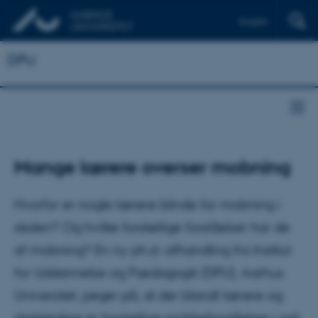
English
DPU
Mange lærere overser mobning
Hvorfor er nogle lærere blinde for mobning i
skolen? Og hvilke forskellige forståelser har de
af mobning? En ny ph.d.-afhandling fra Institut
for Uddannelse og Pædagogik (DPU), Aarhus
Universitet, peger på, at der blandt lærere og