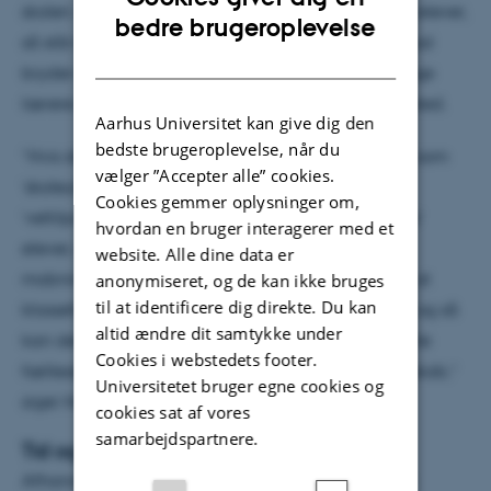
skolen. Hvis mobberne oven i købet er utilpassede elever,
ENGLISH
bedre brugeroplevelse
så står billedet helt klart. Hvis virkeligheden derimod
DANISH
bryder med disse stereotype forestillinger, ser mange
lærere ganske enkelt ikke, at der finder mobning sted.
Aarhus Universitet kan give dig den
bedste brugeroplevelse, når du
”Hvis det barn, der udsættes for mobning, opleves som
vælger ”Accepter alle” cookies.
’skoleutilpasset’, men mobberne regnes som
Cookies gemmer oplysninger om,
’veltilpassede’ eller måske ligefrem ’velfungerende’
hvordan en bruger interagerer med et
elever, så genkender mange lærere det ikke som
website. Alle dine data er
mobning. Det skyldes, at de har en forestilling om, at
anonymiseret, og de kan ikke bruges
til at identificere dig direkte. Du kan
klassefællesskaber retter sig mod undervisningen, og så
altid ændre dit samtykke under
kan det være svært at se, at der parallelt med dette
Cookies i webstedets footer.
fællesskab kan eksistere et mobbende elevfællesskab,”
Universitetet bruger egne cookies og
siger Helle Rabøl Hansen.
cookies sat af vores
samarbejdspartnere.
Tid og sted
Afhandlingen ’Lærerliv og elevmobning’ forsvares