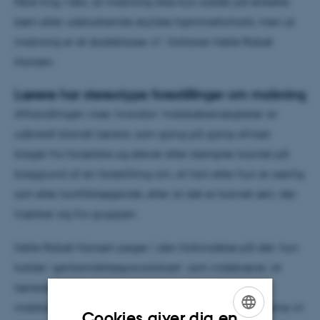
flere ting, f.eks. at mobning ikke kun sidder på enkelte
børn eller udelukkende skyldes hjemmeforhold, men at
mobning er et skoleklasse-
vi
”, forklarer Helle Rabøl
Hansen.
Lærere har stereotype forestillinger om mobning
Afhandlingen viser, hvordan ’mobbebenægtelse’ er
udbredt blandt lærere, som gang på gang afviser
klager fra forældre og elever eller stempler barnet på
baggrund af en forestilling om, at han eller hun er særlig
sart eller konfliktsøgende, eller at det er barnet selv, der
trækker sig fra gruppen.
Helle Rabøl Hansen peger i den forbindelse på det, hun
kalder ’genkendelsesparadokset’, som indebærer, at
læreren har lettere ved at genkende eleven som
mobbet, hvis det er en ’skole-tilpasset’ elev, som gerne vil
Cookies giver dig en