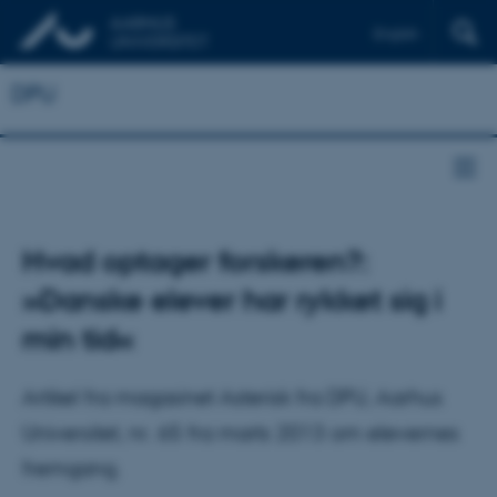
English
DPU
Hvad optager forskeren?:
»Danske elever har rykket sig i
min tid«
Artikel fra magasinet Asterisk fra DPU, Aarhus
Universitet, nr. 65 fra marts 2013 om elevernes
fremgang.