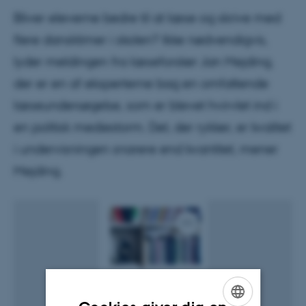
Bliver eleverne bedre til at læse og skrive med
flere dansktimer i skolen? Ikke nødvendigvis,
lyder meldingen fra læseforsker Jan Mejding,
der er en af eksperterne bag en omfattende
læseundersøgelse, som er blevet hvirvlet ind i
en politisk mediestorm. Det, der rykker, er kvalitet
i undervisningen snarere end kvantitet, mener
Mejding.