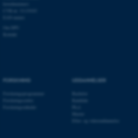
hovednummer)
Funktionelle
Uklassificerede
CVR-nr: 31119103
EAN-numre
Om DPU
Nødvendige cookies hjælper
Kontakt
med at gøre hjemmesiden
brugbar ved at aktivere nogle
grundlæggende funktioner
som navigation mm.
Hjemmesiden kan ikke
fungerer uden disse cookies.
FORSKNING
UDDANNELSER
Forskningsprogrammer
Bachelor
Forskningscentre
Kandidat
Navn
Udbyder / Domæne
Forskningsenheder
Ph.d.
Master
be_typo_user
TYPO3 Association
.au.dk
Efter- og videreuddannelse