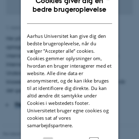
Cookies giver dig en
ENGLISH
bedre brugeroplevelse
DANISH
1. marts 2013
af
Vibe Middelboe
Aarhus Universitet kan give dig den
Her på det sidste har mine kolleger og jeg været
bedste brugeroplevelse, når du
optaget af at formidle resultaterne af den seneste
vælger ”Accepter alle” cookies.
internationale læseundersøgelse PIRLS (Progress in
Cookies gemmer oplysninger om,
International Reading Literacy Study, red.).
hvordan en bruger interagerer med et
Undersøgelsen viser blandt andet, at de danske 4.
website. Alle dine data er
anonymiseret, og de kan ikke bruges
klasseelever nu er på en delt femteplads i verden, når
til at identificere dig direkte. Du kan
det gælder læsning.
altid ændre dit samtykke under
Cookies i webstedets footer.
Hent hele artiklen
Universitetet bruger egne cookies og
cookies sat af vores
samarbejdspartnere.
Revideret 07.07.2026
-
Carsten Henriksen