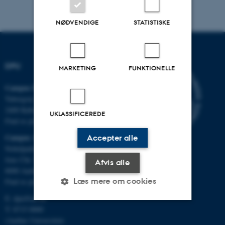
NØDVENDIGE
STATISTISKE
DPU
MARKETING
FUNKTIONELLE
Campus Emdrup i København
Tuborgvej 164
2400 København NV
UKLASSIFICEREDE
Find os på kort
Campus Aarhus
Accepter alle
Nobelparken, bygning 1483
Jens Chr. Skous Vej 4
Afvis alle
8000 Aarhus C
Læs mere om cookies
Find os på kort
E:
dpu@au.dk
T: 8715 0000
Nødvendige
Statistiske
Marketing
(Aarhus Universitets