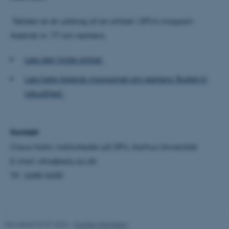
Funktionelle
Uklassificerede
Teksten er et uddrag af en artikel i DPU’s magasin
Asterisk nr. 77 om resiliens.
Nødvendige cookies hjælper
Læs den fulde artikel
med at gøre hjemmesiden
Læs hele Asterisk magasinet om resiliens ’Rustet til
brugbar ved at aktivere nogle
robusthed’
grundlæggende funktioner
som navigation mm.
Hjemmesiden kan ikke
fungerer uden disse cookies.
Kontakt
Claus Holm, institutleder på DPU, Aarhus Universitet
E-mail: clho@edu.au.dk
Tlf.: 2688 5600
Navn
Udbyder / Domæne
be_typo_user
TYPO3 Association
.au.dk
Revideret 07.07.2026
-
Carsten Henriksen