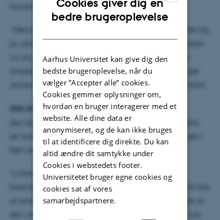
Cookies giver dig en
forventninger til dem.
ENGLISH
bedre brugeroplevelse
DANISH
”Med passende høje forventninger skal man forandre sig,
ja, udvikle sig selv og sine styrker. Den største krænkelse
nu om dage er, når man blot vil drage beskyttende
Aarhus Universitet kan give dig den
bedste brugeroplevelse, når du
omsorg for mennesker, der er sårbare, men ikke drage
vælger ”Accepter alle” cookies.
omsorg for deres læring og udvikling,” siger Claus Holm.
Cookies gemmer oplysninger om,
hvordan en bruger interagerer med et
Alle skal være livsduelige
website. Alle dine data er
Den styrke- og livsduelighedspædagogik, Claus Holm
anonymiseret, og de kan ikke bruges
ser konturerne af i dag, er ikke forbeholdt udsatte børn.
til at identificere dig direkte. Du kan
Den omfatter alle børn, unge og voksne.
altid ændre dit samtykke under
Cookies i webstedets footer.
”Livsduelighed i dag er at kunne klare et liv i
Universitetet bruger egne cookies og
foranderlighedens tegn. Vi må være parate til at udvikle
cookies sat af vores
samarbejdspartnere.
os anderledes end forventet. Være villige til at sætte os
selv under pres for at få en uddannelse. Tilegne os nye