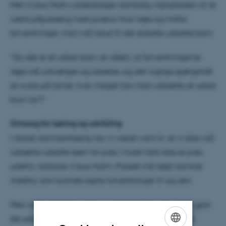
Men Claus Holm understreger samtidig vigtigheden af at
være påpasselig med præcis hvor høje og hvilke
forventninger, man må have til det enkelte udsatte barn.
”Da det er et udsat barn, er idéen, at forventningerne
nøje må udvælges og doseres, og det vigtige spørgsmål
at svare på bliver: hvor meget kan man udsætte et udsat
barn for?”
Omsorg for læring og udvikling
I dansk sammenhæng har vi været vant til, at vi ikke må
udsætte udsatte børn for pres. I hvert fald ikke et pres
udefra, forklarer Claus Holm. Presset må højst komme
indefra, som barnets egne forventninger til sig selv.
Men, påpeger han, i dag er spørgsmålet, om vi har gjort
de udsatte børn en bjørnetjeneste ved ikke at have