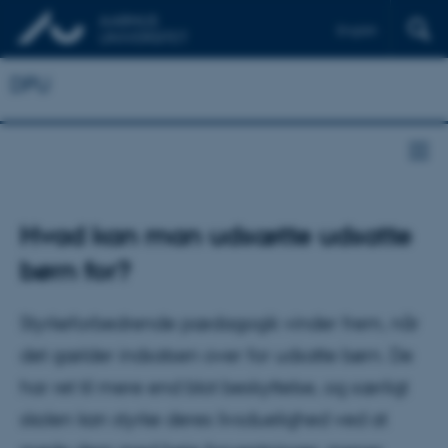
English
DPU
Hvad kan man udsætte udsatte
børn for?
Styrkeforbedrende pædagogik vinder frem, når
det gælder indsatsen over for udsatte børn. De
har ret til mere end blot beskyttelse, og særligt
skolen kan styrke deres livsduelighed ved at