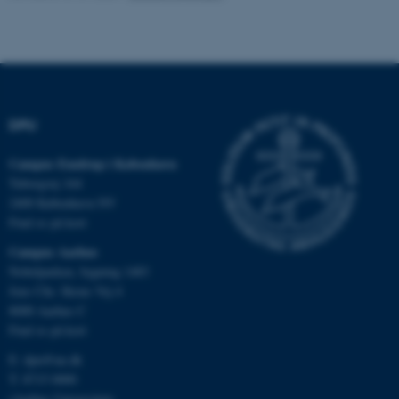
fe_typo_user
Typo3 Association
.au.dk
DPU
Campus Emdrup i København
Tuborgvej 164
2400 København NV
Find os på kort
Campus Aarhus
Nobelparken, bygning 1483
ASP.NET_SessionId
Microsoft Corporation
.au.dk
Jens Chr. Skous Vej 4
8000 Aarhus C
Find os på kort
E:
dpu@au.dk
JSESSIONID
Oracle Corporation
T: 8715 0000
.au.dk
(Aarhus Universitets