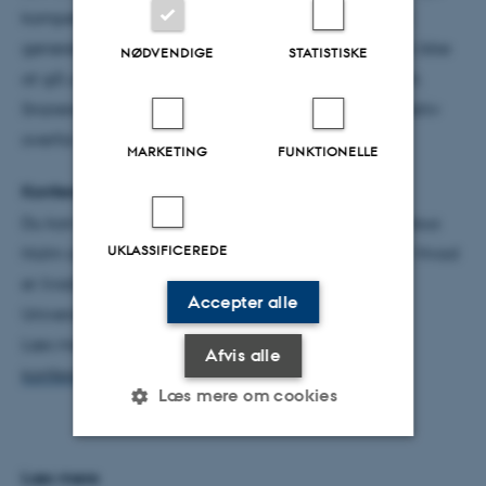
kompetencer og varetage nye jobfunktioner – helt
generelt handler det for et moderne menneske om ikke
NØDVENDIGE
STATISTISKE
at gå under på grund af diskontinuitet i tilværelsen.
Snarere er idéen, at man skal være parat til og positiv
overfor disse skift.”
MARKETING
FUNKTIONELLE
Konference om livsduelighed
Du kan blive klogere på livsduelighed og møde Claus
UKLASSIFICEREDE
Holm og en række andre forskere på konferencen ’Hvad
er livsduelighed?’ den 26. april på DPU, Aarhus
Accepter alle
Universitet, Campus Emdrup.
Læs mere og tilmeld dig:
Afvis alle
konferencer.au.dk/livsduelighed
Læs mere om cookies
Læs mere
Nødvendige
Statistiske
Marketing