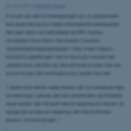
23. marts 2017
af
Mathilde Weirsøe
Vi er på vej væk fra tankegangen om, at udsatte børn
skal skærmes og kun møde omsorgsfulde pædagoger.
Det siger lektor og institutleder på DPU, Aarhus
Universitet Claus Holm. Han forsker i hvordan
’styrkeforbedringspædagogik’ i dag vinder indpas i
forhold til udsatte børn. Her er fokus på, hvordan det
udsatte barn udvikler sig, ikke på trods af pres, men på
grund af pres. Det antifragile barn, kalder han det.
”I skolen skal elever møde lærere, der har passende høje
forventninger. Lærere, der kan udvikle dem og forbedre
deres styrker. Det må godt føre til nederlag for eleven, så
længe der er tale om nederlag, der ikke forhindrer
eleven i ’at komme igen.’ ”