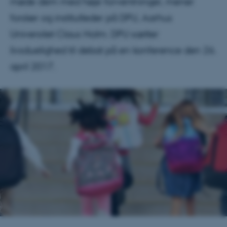
møde dem med høje forventninger, mener
forsker og institutleder på DPU, Aarhus
Universitet Claus Holm. DPU sætter
livsduelighed til debat på en konference den 26.
april 2017.