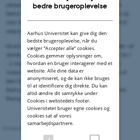
ENGLISH
perspektiver, både litterært og erkendelsesmæssigt.
bedre brugeroplevelse
Derfor bliver 'Fantastiske forvandlinger' til et særligt, og
DANISH
man må tilføje - enestående – udvalg," fremgår det af
begrundelsen.
Aarhus Universitet kan give dig den
bedste brugeroplevelse, når du
De øvrige finalister var 'Nisserne i Ådal' af Lene Møller – et
vælger ”Accepter alle” cookies.
danskmateriale med fokus på læsning og litteratur for 1.
Cookies gemmer oplysninger om,
hvordan en bruger interagerer med et
- 2. klasse – og 'Videnskabet', som er et naturfagligt
website. Alle dine data er
materiale for 7. - 10. klasse. 'Videnskabet' er skrevet af
anonymiseret, og de kan ikke bruges
Iben Damager, Anja C. Andersen, Kaare Lund
til at identificere dig direkte. Du kan
Rasmussen, Suresh Rattan, Jesper Theilgaard og Minik
altid ændre dit samtykke under
Rosing
Cookies i webstedets footer.
Universitetet bruger egne cookies og
cookies sat af vores
samarbejdspartnere.
Revideret 07.07.2026
-
Carsten Henriksen