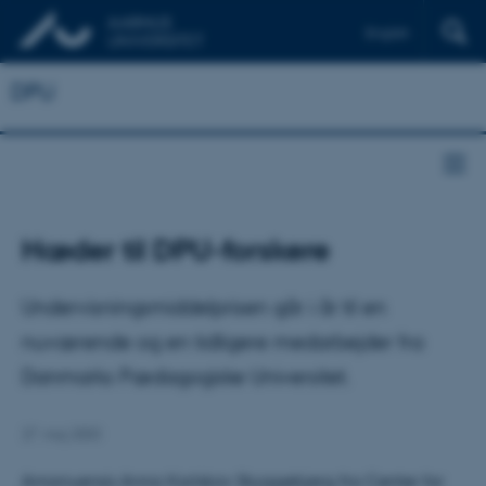
English
DPU
Hæder til DPU-forskere
Undervisningsmiddelprisen går i år til en
nuværende og en tidligere medarbejder fra
Danmarks Pædagogiske Universitet.
27. maj 2003
Amanuensis Anna Karlskov Skyggebjerg fra Center for