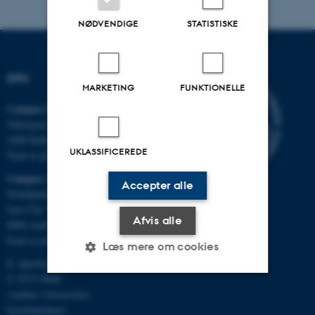
NØDVENDIGE
STATISTISKE
DPU
MARKETING
FUNKTIONELLE
Campus Emdrup i København
Tuborgvej 164
2400 København NV
UKLASSIFICEREDE
Find os på kort
Campus Aarhus
Accepter alle
Nobelparken, bygning 1483
Jens Chr. Skous Vej 4
Afvis alle
8000 Aarhus C
Find os på kort
Læs mere om cookies
E:
dpu@au.dk
T: 8715 0000
(Aarhus Universitets
Nødvendige
Statistiske
Marketing
hovednummer)