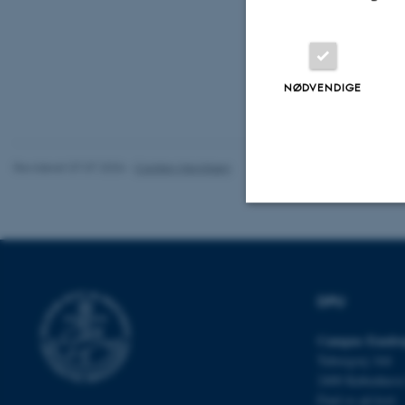
Lokale D174
NØDVENDIGE
Revideret 07.07.2026
-
Carsten Henriksen
Nødvendige
DPU
Nødvendige cooki
grundlæggende fu
Campus Emdru
cookies.
Tuborgvej 164
2400 Københav
Find os på kort