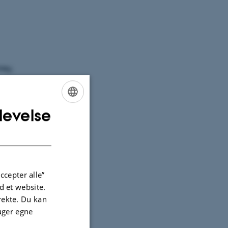
rey,
iske
levelse
ENGLISH
DANISH
 Emdrupvej
ccepter alle”
 et website.
irekte. Du kan
uger egne