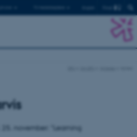
Find
 ph.d.er
Til medarbejdere
English
DPU
Om DPU
Nyheder
Nyhed
rvis
 25. november: "Learning