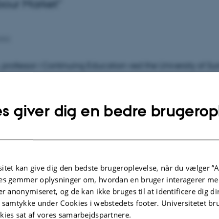
bour Market"
2002
, professor i Continuing Education ved the University of Sur
 i efteråret 2000 gæsteprofessor ved Danmarks Pædagog
s giver dig en bedre brugerop
gerne finder sted på Danmarks Pædagogiske Universitet,
itet kan give dig den bedste brugeroplevelse, når du vælger ”A
er: "The Paradoxes og Learning"
es gemmer oplysninger om, hvordan en bruger interagerer med
, kl. 11.30-13.30
er anonymiseret, og de kan ikke bruges til at identificere dig d
t samtykke under Cookies i webstedets footer. Universitetet br
kies sat af vores samarbejdspartnere.
r: "Learning and integration into the Labour Market"