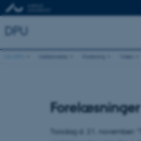
DPU
Om DPU
Uddannelse
Forskning
Viden
Forelæsninger 
Torsdag d. 21. november: 