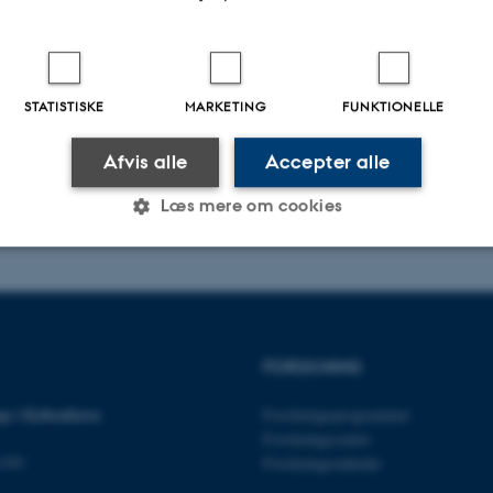
, kl. 10-12
STATISTISKE
MARKETING
FUNKTIONELLE
Afvis alle
Accepter alle
Læs mere om cookies
Statistiske
Marketing
Funktionelle
FORSKNING
es hjælper med at gøre hjemmesiden brugbar ved at aktiv
nktioner som navigation mm. Hjemmesiden kan ikke funge
p i København
Forskningsprogrammer
Forskningscentre
n NV
Forskningsenheder