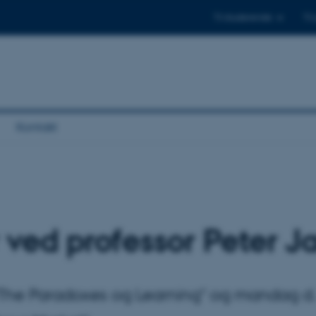
Til studerende
Til
Kontakt
ved professor Peter Ja
"The Paradoxes og Learning" og mandag d.