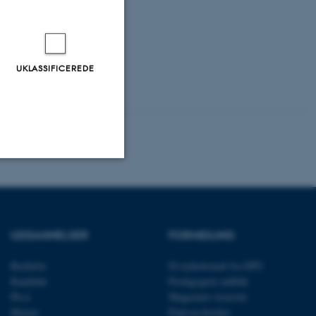
UKLASSIFICEREDE
Uklassificerede
UDDANNELSER
FORMIDLING
ere nogle
rer uden disse
Bachelor
Få nyhedsmail fra DPU
Kandidat
Pædagogisk indblik
Ph.d.
Magasinet Asterisk
Master
Find en forsker