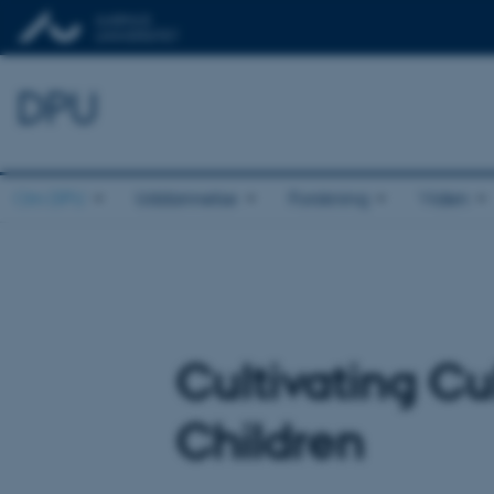
DPU
Om DPU
Uddannelse
Forskning
Viden
Cultivating Cu
Children