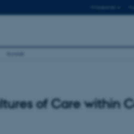
Til studerende
Til
Kontakt
ltures of Care within 