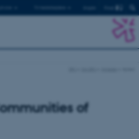
Find
 ph.d.er
Til medarbejdere
English
DPU
Om DPU
Nyheder
Nyhed
Communities of