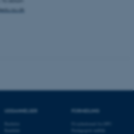
. To obtain
edu.au.dk
 vores CMS-udbyder,
identificere en backend-
bruger er logget ind i
rbundet med Typo3-
emet. Det bruges generelt
ntifikator for at gøre det
præferencer, men i mange
 ikke nødvendigt, da det
lt af platformen, skønt
webstedsadministratorer. I
dstillet til at blive
en browsersession. Det
entifikator i stedet for
ose platform session
emmesider, som er skrevet
gi. Den bruges af serveren
onym brugersession.
UDDANNELSER
FORMIDLING
session cookie, brugt af
Bruges normalt til at
Bachelor
Få nyhedsmail fra DPU
ugersession af serveren.
Kandidat
Pædagogisk indblik