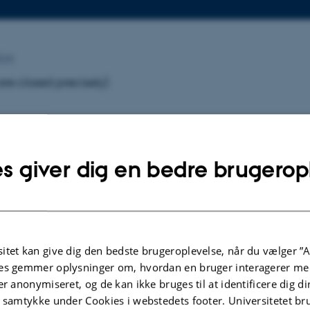
boe
are closed precisely)
t committee
s giver dig en bedre brugerop
or Eduardo Vianna, City University of New York
 professor
Nandita Chaudhary,
Federal University of Bahi
te professor Kristine Bagge Kousholt (chair), Danish Schoo
itet kan give dig den bedste brugeroplevelse, når du vælger ”A
es gemmer oplysninger om, hvordan en bruger interagerer med
on (DPU) Aarhus University
er anonymiseret, og de kan ikke bruges til at identificere dig d
t samtykke under Cookies i webstedets footer. Universitetet br
visor