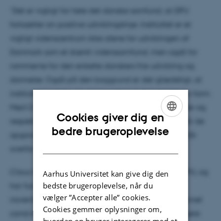
”Det er vigtigt for hele det danske samfund, at DPU
fortsætter sin positive udviklingslinje. Instituttet er et
vigtigt videnscentrum ikke alene for udviklingen af
Danmark som et stærkt videnssamfund, men også for
rammerne for den enkelte danskers frie udvikling og
dannelse. Også på den baggrund er det glædeligt, at
instituttets ledelse og organisation nu har fundet sin form.
Med Claus Holm får DPU en institutleder, som kender og
Cookies giver dig en
respekterer instituttets historie, men som også forstår de
ENGLISH
bedre brugeroplevelse
opgaver og udviklingsmuligheder, som instituttet står
DANISH
overfor. ”
Claus Holm kommer fra en stilling som lektor på DPU, og
Aarhus Universitet kan give dig den
bedste brugeroplevelse, når du
har fungeret som konstitueret institutleder siden 1.
vælger ”Accepter alle” cookies.
november 2014. Han er 49 år og oprindeligt uddannet
Cookies gemmer oplysninger om,
cand.mag. i samfundsfag og filosofi. Han har tidligere