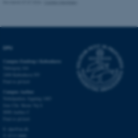
Revideret 07.07.2026
-
Carsten Henriksen
Hjemmesiden kan ikke
fungerer uden disse cookies.
Navn
Udbyder / Domæne
DPU
be_typo_user
TYPO3 Association
.au.dk
Campus Emdrup i København
Tuborgvej 164
2400 København NV
fe_typo_user
Typo3 Association
Find os på kort
.au.dk
Campus Aarhus
Nobelparken, bygning 1483
Jens Chr. Skous Vej 4
8000 Aarhus C
Find os på kort
E:
dpu@au.dk
T: 8715 0000