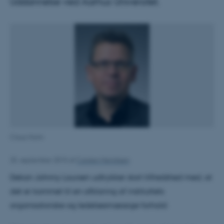
Uddannelse ved Aarhus Universitet.
Claus Holm
25. september 2015
af
Carsten Henriksen
Dekan Johnny Laursen udtrykker stort tilfredshed med, at
det er kommet til en afklaring af instituttets
organisatoriske og ledelsesmæssige forhold: