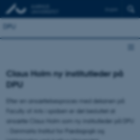
English
DPU
Claus Holm ny institutleder på
DPU
Efter en ansættelsesproces med dekanen på
Faculty of Arts i spidsen er det besluttet at
ansætte Claus Holm som ny institutleder på DPU
- Danmarks Institut for Pædagogik og