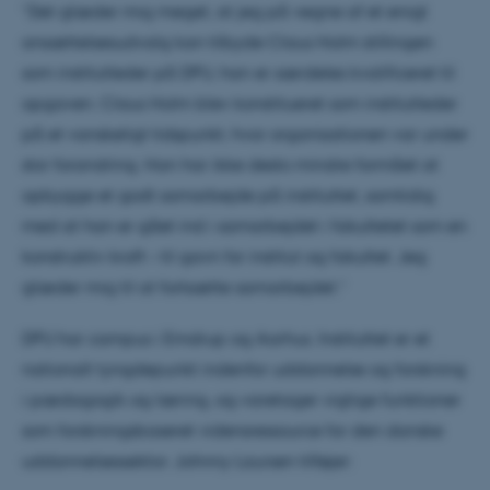
”Det glæder mig meget, at jeg på vegne af et enigt
ansættelsesudvalg kan tilbyde Claus Holm stillingen
som institutleder på DPU, han er særdeles kvalificeret til
opgaven. Claus Holm blev konstitueret som institutleder
på et vanskeligt tidspunkt, hvor organisationen var under
stor forandring. Han har ikke desto mindre formået at
opbygge et godt samarbejde på instituttet, samtidig
med at han er gået ind i samarbejdet i fakultetet som en
konstruktiv kraft – til gavn for institut og fakultet. Jeg
glæder mig til at fortsætte samarbejdet.”
DPU har campus i Emdrup og Aarhus. Instituttet er et
nationalt tyngdepunkt indenfor uddannelse og forskning
i pædagogik og læring, og varetager vigtige funktioner
som forskningsbaseret videns­ressource for den danske
uddannelsessektor. Johnny Laursen tilføjer: