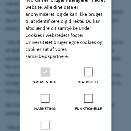
hvordan en bruger interagerer med et
været prodekan for formidling på DPU (Danmarks
website. Alle dine data er
Pædagogiske Universitetsskole), før det blev til et institut
anonymiseret, og de kan ikke bruges
og en del af fakultetet Arts. Claus Holm tiltræder som
til at identificere dig direkte. Du kan
altid ændre dit samtykke under
ansat institutleder den 1. oktober 2015:
Cookies i webstedets footer.
Universitetet bruger egne cookies og
”Jeg føler mig meget privilegeret ved at få mulighed for
cookies sat af vores
at lede et institut som DPU, Aarhus Universitet. Det er
samarbejdspartnere.
ganske enkelt en stor daglig glæde for mig at arbejde
for et institut, der er i fuld gang med at skærpe sin
internationale forskningsprofil, i gang med at styrke de
NØDVENDIGE
STATISTISKE
studerendes uddannelsesforløb og godt i gang med at
formulere nye forskningsinitiativer.”
For Claus Holm er jobbet som institutleder for DPU et
MARKETING
FUNKTIONELLE
ønskejob. Han forklarer:
”Jeg er jo omringet af det store engagement, der