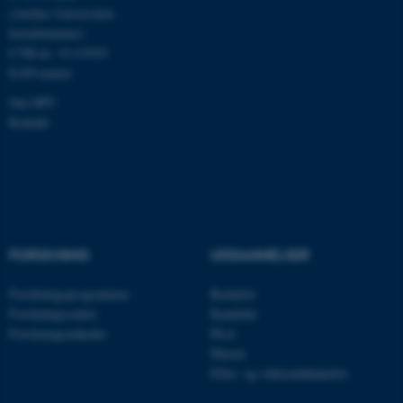
(Aarhus Universitets
hovednummer)
CVR-nr: 31119103
EAN-numre
ASP.NET_SessionId
Microsoft Corporation
.au.dk
Om DPU
Kontakt
JSESSIONID
Oracle Corporation
.au.dk
FORSKNING
UDDANNELSER
ARRAffinity
Microsoft Corporation
.mitstudie.au.dk
Forskningsprogrammer
Bachelor
Forskningscentre
Kandidat
Forskningsenheder
Ph.d.
Master
esctx
Efter- og videreuddannelse
Microsoft Corporation
.login.microsoftonline.com