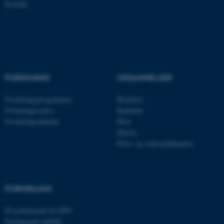
Kontakt
Nødvendige cookies hjælper
med at gøre hjemmesiden
brugbar ved at aktivere nogle
grundlæggende funktioner
som navigation mm.
FORSKNING
UDDANNELSER
Hjemmesiden kan ikke
Forskningsprogrammer
Bachelor
fungerer uden disse cookies.
Forskningscentre
Kandidat
Forskningsenheder
Ph.d.
Master
Efter- og videreuddannelse
Navn
Udbyder / Domæne
be_typo_user
TYPO3 Association
.au.dk
FORMIDLING
fe_typo_user
Typo3 Association
Få nyhedsmail fra DPU
.au.dk
Pædagogisk indblik