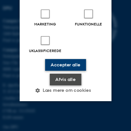
DPU
Campus Emdrup i København
MARKETING
FUNKTIONELLE
Tuborgvej 164
2400 København NV
Find os på kort
Campus Aarhus
UKLASSIFICEREDE
Nobelparken, bygning 1483
Jens Chr. Skous Vej 4
Accepter alle
8000 Aarhus C
Find os på kort
Afvis alle
E:
dpu@au.dk
Læs mere om cookies
T: 8715 0000
(Aarhus Universitets
hovednummer)
CVR-nr: 31119103
Nødvendige
Statistiske
Marketing
EAN-numre
Funktionelle
Uklassificerede
Om DPU