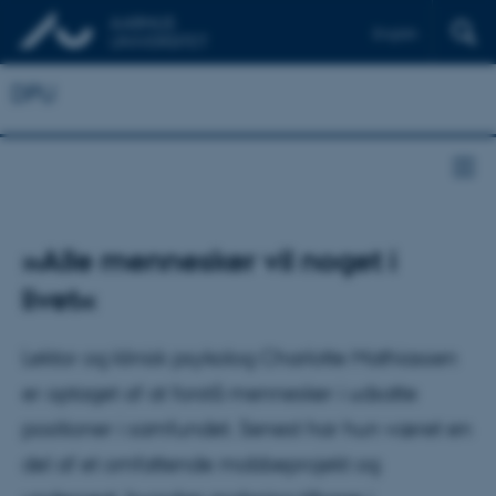
English
DPU
»Alle mennesker vil noget i
livet«
Lektor og klinisk psykolog Charlotte Mathiassen
er optaget af at forstå mennesker i udsatte
positioner i samfundet. Senest har hun været en
del af et omfattende mobbeprojekt og