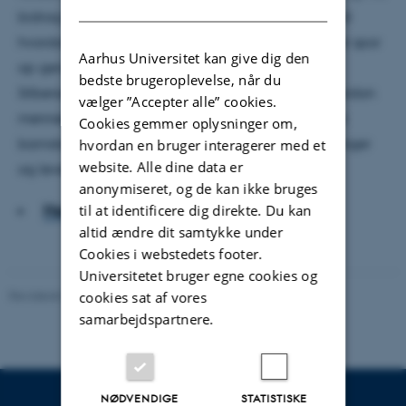
DANISH
bidrag har været at undersøge, om – og i givet fald
hvordan – mobning tilbage i barndommen trækker spor
Aarhus Universitet kan give dig den
op gennem livet. Sammen med min kollega Eva
bedste brugeroplevelse, når du
Silberschmidt Viala har jeg villet finde frem til, hvordan
vælger ”Accepter alle” cookies.
mennesker, der er blevet udsat for mobning i deres
Cookies gemmer oplysninger om,
barndom, håndterer deres erindrede mobbeerfaringer
hvordan en bruger interagerer med et
website. Alle dine data er
og lever med dem i deres voksenliv.
anonymiseret, og de kan ikke bruges
Hent hele artiklen
til at identificere dig direkte. Du kan
altid ændre dit samtykke under
Cookies i webstedets footer.
Universitetet bruger egne cookies og
Revideret 07.07.2026
-
Carsten Henriksen
cookies sat af vores
samarbejdspartnere.
NØDVENDIGE
STATISTISKE