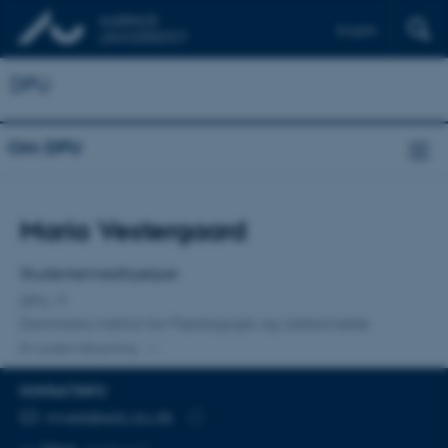
English
DPU
Om DPU
Titel
Maria Vestergaard
Primær tilknytning
Studentermedhjælper
DPU
Danmarks institut for Pædagogik og Uddannelse
En anden tilknytning
KONTAKTINFO
MAILADRESSE
mvest@edu.au.dk
Kopier