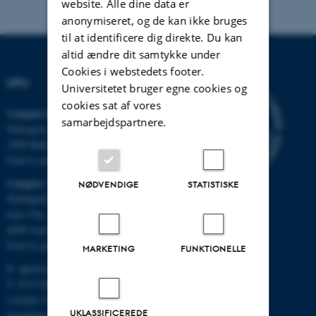
website. Alle dine data er
anonymiseret, og de kan ikke bruges
til at identificere dig direkte. Du kan
altid ændre dit samtykke under
Cookies i webstedets footer.
DPU
Universitetet bruger egne cookies og
cookies sat af vores
Campus Emdrup i København
samarbejdspartnere.
Tuborgvej 164
2400 København NV
Find os på kort
Campus Aarhus
NØDVENDIGE
STATISTISKE
Nobelparken, bygning 1483
Jens Chr. Skous Vej 4
8000 Aarhus C
Find os på kort
MARKETING
FUNKTIONELLE
E:
dpu@au.dk
T: 8715 0000
(Aarhus Universitets
UKLASSIFICEREDE
hovednummer)