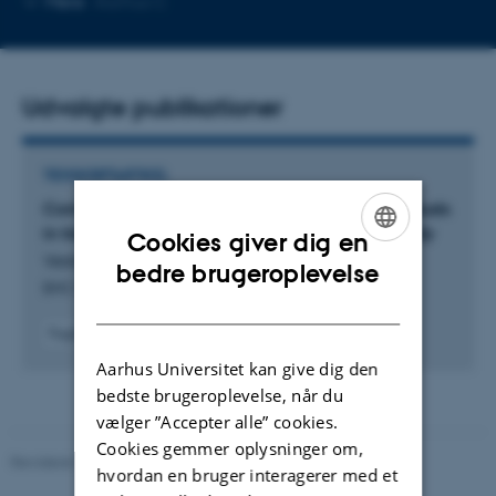
Mere
Aarhus C
mailadresse
Udvalgte publikationer
TIDSSKRIFTARTIKEL
Comorbidities and comedication among individuals
in treatment for ADHD: a Danish nationwide study
Cookies giver dig en
Vestergaard, M. +4.
ENGLISH
bedre brugeroplevelse
BMC Psychiatry
DANISH
Fagfællebedømt
Digital
Aarhus Universitet kan give dig den
version
bedste brugeroplevelse, når du
vedhæftet
vælger ”Accepter alle” cookies.
Cookies gemmer oplysninger om,
Revideret 10.12.2023
-
Carsten Henriksen
hvordan en bruger interagerer med et