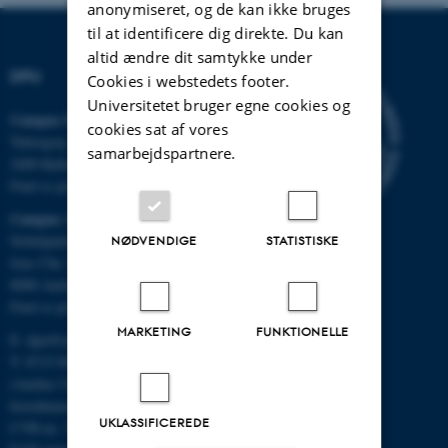
anonymiseret, og de kan ikke bruges
til at identificere dig direkte. Du kan
altid ændre dit samtykke under
DPU
Cookies i webstedets footer.
Universitetet bruger egne cookies og
Campus Emdrup i København
cookies sat af vores
Tuborgvej 164
samarbejdspartnere.
2400 København NV
Find os på kort
Campus Aarhus
Nobelparken, bygning 1483
NØDVENDIGE
STATISTISKE
Jens Chr. Skous Vej 4
8000 Aarhus C
Find os på kort
MARKETING
FUNKTIONELLE
E:
dpu@au.dk
T: 8715 0000
(Aarhus Universitets
hovednummer)
UKLASSIFICEREDE
CVR-nr: 31119103