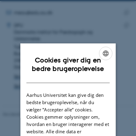
telefonnummer
mailadre
MAILADRESSE
meau@edu.au.dk
ADRESSE
Kopie
Mette Nicoline Rehhoff Auning
DPU
maila
Danmarks institut for Pædagogik og
Kopie
Uddannelse
adres
Tuborgvej 164
Bygning A
Cookies giver dig en
2400 København NV
ENGLISH
Danmark
bedre brugeroplevelse
Se på kort
DANISH
Se Pure-profil
Aarhus Universitet kan give dig den
bedste brugeroplevelse, når du
vælger ”Accepter alle” cookies.
Revideret 10.12.2023
-
Carsten Henriksen
Cookies gemmer oplysninger om,
hvordan en bruger interagerer med et
website. Alle dine data er