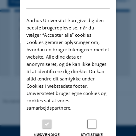
Flere
Projekter
Aktiviteter
DANISH
Aarhus Universitet kan give dig den
FORSKNINGSPROJEKT
bedste brugeroplevelse, når du
Intuitiv og analytisk tænkning
vælger ”Accepter alle” cookies.
1. jan. 2008
-
1. jun. 2011
Cookies gemmer oplysninger om,
hvordan en bruger interagerer med et
website. Alle dine data er
anonymiseret, og de kan ikke bruges
til at identificere dig direkte. Du kan
altid ændre dit samtykke under
Cookies i webstedets footer.
Universitetet bruger egne cookies og
cookies sat af vores
Revideret 10.12.2023
-
Carsten Henriksen
samarbejdspartnere.
NØDVENDIGE
STATISTISKE