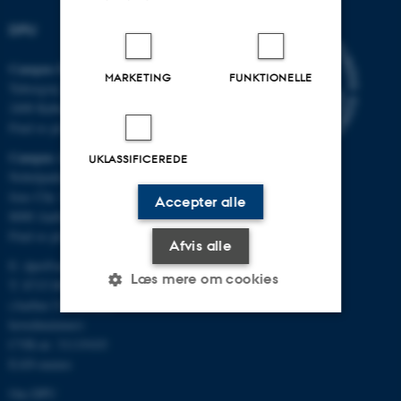
DPU
Campus Emdrup i København
MARKETING
FUNKTIONELLE
Tuborgvej 164
2400 København NV
Find os på kort
Campus Aarhus
UKLASSIFICEREDE
Nobelparken, bygning 1483
Jens Chr. Skous Vej 4
Accepter alle
8000 Aarhus C
Find os på kort
Afvis alle
E:
dpu@au.dk
Læs mere om cookies
T: 8715 0000
(Aarhus Universitets
hovednummer)
CVR-nr: 31119103
Nødvendige
Statistiske
Marketing
EAN-numre
Funktionelle
Uklassificerede
Om DPU