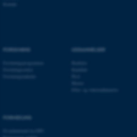
Kontakt
Nødvendige cookies hjælper
med at gøre hjemmesiden
brugbar ved at aktivere nogle
grundlæggende funktioner
som navigation mm.
FORSKNING
UDDANNELSER
Hjemmesiden kan ikke
fungerer uden disse cookies.
Forskningsprogrammer
Bachelor
Forskningscentre
Kandidat
Forskningsenheder
Ph.d.
Master
Navn
Udbyder / Domæne
Efter- og videreuddannelse
be_typo_user
TYPO3 Association
.au.dk
FORMIDLING
fe_typo_user
Typo3 Association
Få nyhedsmail fra DPU
.au.dk