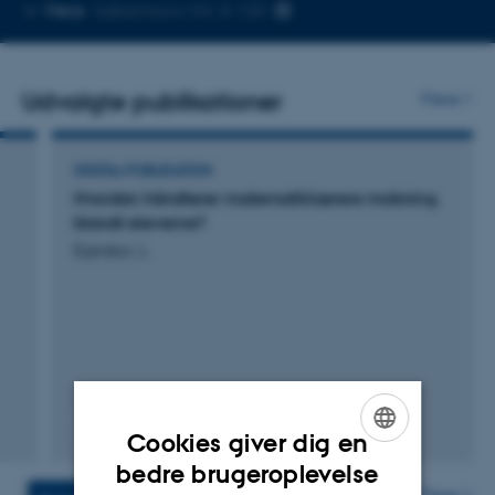
Kopier
Mere
København NV, A-105
telefonnummer
Udvalgte publikationer
Flere
DIGITAL PUBLIKATION
Hvordan håndterer matematiklærere mobning
blandt eleverne?
Ejersbo, L.
Cookies giver dig en
Digital
ENGLISH
version
bedre brugeroplevelse
vedhæftet