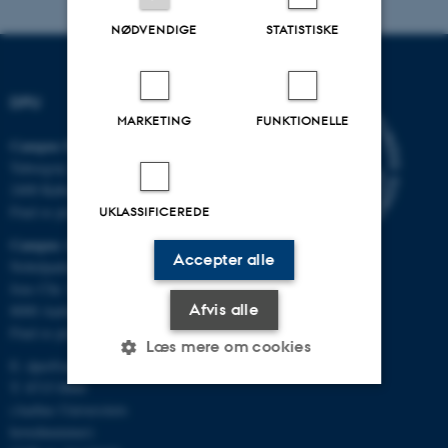
NØDVENDIGE
STATISTISKE
DPU
MARKETING
FUNKTIONELLE
Campus Emdrup i København
Tuborgvej 164
2400 København NV
Find os på kort
UKLASSIFICEREDE
Campus Aarhus
Accepter alle
Nobelparken, bygning 1483
Jens Chr. Skous Vej 4
Afvis alle
8000 Aarhus C
Find os på kort
Læs mere om cookies
E:
dpu@au.dk
T: 8715 0000
(Aarhus Universitets
Nødvendige
Statistiske
Marketing
hovednummer)