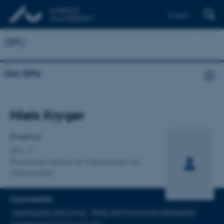
English
DPU
Om DPU
Titel
Niels Kryger
Primær tilknytning
Emeritus
DPU
Danmarks institut for Pædagogik og
Uddannelse
FAGOMRÅDER
pædagogisk antropologi
Skole-hjem fra barndomsperspektiv