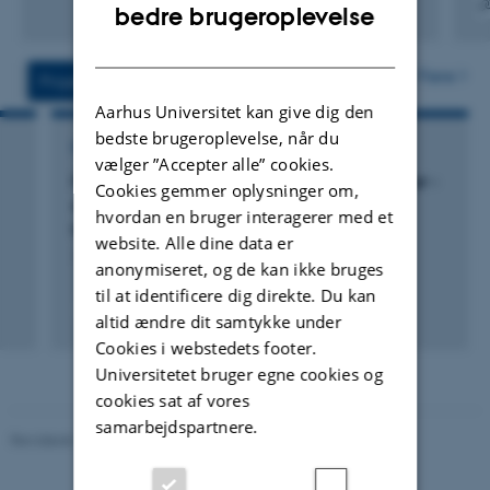
ENGLISH
bedre brugeroplevelse
Digita
DANISH
versi
vedh
Flere
Projekter
Aktiviteter
Aarhus Universitet kan give dig den
bedste brugeroplevelse, når du
FORSKNINGSPROJEKT
vælger ”Accepter alle” cookies.
Pigers og drenges hverdagsliv og mediekultur -
Cookies gemmer oplysninger om,
en longitudinal undersøgelse af 12 danske
hvordan en bruger interagerer med et
børns mediebrug i perioden 1998-2001
website. Alle dine data er
1. sep. 1998
-
15. nov. 2003
anonymiseret, og de kan ikke bruges
til at identificere dig direkte. Du kan
altid ændre dit samtykke under
Cookies i webstedets footer.
Universitetet bruger egne cookies og
cookies sat af vores
samarbejdspartnere.
Revideret 10.12.2023
-
Carsten Henriksen