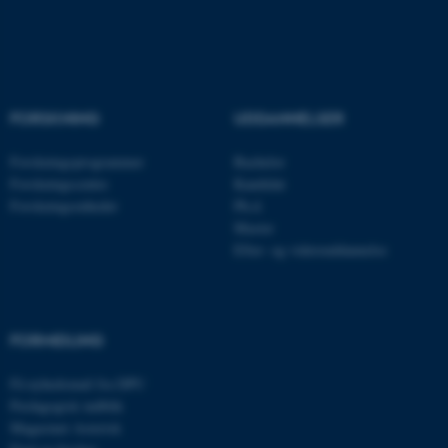
Nødvendige cookies hjælper
med at gøre hjemmesiden
brugbar ved at aktivere nogle
grundlæggende funktioner
FORSKNING
UDDANNELSER
som navigation mm.
Hjemmesiden kan ikke
Forskningsprogrammer
Bachelor
fungerer uden disse cookies.
Forskningscentre
Kandidat
Forskningsenheder
Ph.d.
Master
Efter- og videreuddannelse
Navn
Udbyder / Domæne
be_typo_user
TYPO3 Association
.au.dk
FORMIDLING
Få nyhedsmail fra DPU
fe_typo_user
Typo3 Association
Pædagogisk indblik
.au.dk
Magasinet Asterisk