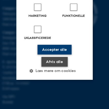
Campus Emdrup i København
Tuborgvej 164
MARKETING
FUNKTIONELLE
2400 København NV
Find os på kort
Campus Aarhus
Nobelparken, bygning 1483
UKLASSIFICEREDE
Jens Chr. Skous Vej 4
8000 Aarhus C
Accepter alle
Find os på kort
Afvis alle
E:
dpu@au.dk
T: 8715 0000
Læs mere om cookies
(Aarhus Universitets
hovednummer)
CVR-nr: 31119103
EAN-numre
Nødvendige
Statistiske
Marketing
Om DPU
Funktionelle
Uklassificerede
Kontakt