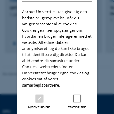
FORSKNINGSPROJEKT
F
GPT Assistant Platform for Research
T
Aarhus Universitet kan give dig den
M
1. jan. 2025
-
31. dec. 2026
bedste brugeroplevelse, når du
1.
vælger ”Accepter alle” cookies.
Cookies gemmer oplysninger om,
hvordan en bruger interagerer med et
website. Alle dine data er
+17
anonymiseret, og de kan ikke bruges
til at identificere dig direkte. Du kan
altid ændre dit samtykke under
Cookies i webstedets footer.
Universitetet bruger egne cookies og
Revideret 10.12.2023
-
Carsten Henriksen
cookies sat af vores
samarbejdspartnere.
NØDVENDIGE
STATISTISKE
DPU