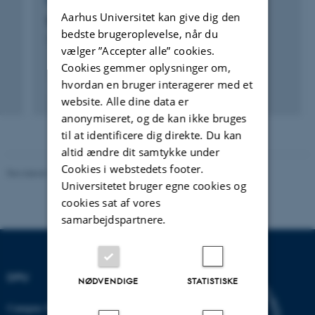
FORSKNINGSPROJEKT
Aarhus Universitet kan give dig den
TEPS: Tegn på sprog
bedste brugeroplevelse, når du
1. jan. 2008
-
1. jan. 2020
vælger ”Accepter alle” cookies.
Cookies gemmer oplysninger om,
hvordan en bruger interagerer med et
website. Alle dine data er
anonymiseret, og de kan ikke bruges
til at identificere dig direkte. Du kan
altid ændre dit samtykke under
Cookies i webstedets footer.
Revideret 10.12.2023
-
Carsten Henriksen
Universitetet bruger egne cookies og
cookies sat af vores
samarbejdspartnere.
DPU
NØDVENDIGE
STATISTISKE
Campus Emdrup i København