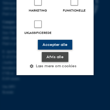
Tuborgvej 164
2400 København NV
MARKETING
FUNKTIONELLE
Find os på kort
Campus Aarhus
Nobelparken, bygning 1483
Jens Chr. Skous Vej 4
UKLASSIFICEREDE
8000 Aarhus C
Find os på kort
Accepter alle
E:
dpu@au.dk
Afvis alle
T: 8715 0000
(Aarhus Universitets
Læs mere om cookies
hovednummer)
CVR-nr: 31119103
EAN-numre
Nødvendige
Statistiske
Marketing
Om DPU
Kontakt
Funktionelle
Uklassificerede