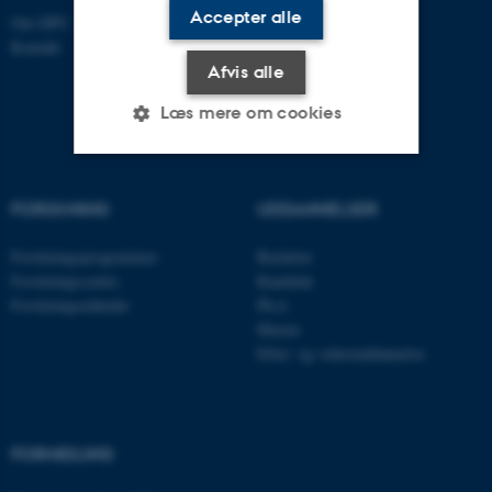
Accepter alle
Om DPU
Kontakt
Afvis alle
Læs mere om cookies
Nødvendige
Statistiske
Marketing
FORSKNING
UDDANNELSER
Funktionelle
Uklassificerede
Forskningsprogrammer
Bachelor
Forskningscentre
Kandidat
Forskningsenheder
Ph.d.
Nødvendige cookies hjælper
Master
Efter- og videreuddannelse
med at gøre hjemmesiden
brugbar ved at aktivere nogle
grundlæggende funktioner
som navigation mm.
FORMIDLING
Hjemmesiden kan ikke
fungerer uden disse cookies.