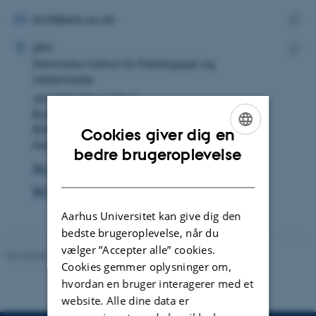
mailadresse
MAILADRESSE
emlf@edu.au.dk
ADRESSE
Kopie
Emil Layyous Funck
DPU
maila
Danmarks institut for Pædagogik og
Kopie
Uddannelse
adres
Jens Chr. Skous Vej 4
Bygning 1483
8000 Aarhus C
Cookies giver dig en
Danmark
ENGLISH
bedre brugeroplevelse
Se på kort
DANISH
Se Pure-profil
Aarhus Universitet kan give dig den
bedste brugeroplevelse, når du
vælger ”Accepter alle” cookies.
Revideret 10.12.2023
-
Carsten Henriksen
Cookies gemmer oplysninger om,
hvordan en bruger interagerer med et
website. Alle dine data er