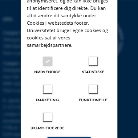
anonymiseret, og de kan ikke bruges
til at identificere dig direkte. Du kan
altid ændre dit samtykke under
DPU
Cookies i webstedets footer.
Universitetet bruger egne cookies og
Campus Emdrup i København
cookies sat af vores
Tuborgvej 164
samarbejdspartnere.
2400 København NV
Find os på kort
Campus Aarhus
Nobelparken, bygning 1483
NØDVENDIGE
STATISTISKE
Jens Chr. Skous Vej 4
8000 Aarhus C
Find os på kort
E:
dpu@au.dk
MARKETING
FUNKTIONELLE
T: 8715 0000
(Aarhus Universitets
hovednummer)
CVR-nr: 31119103
UKLASSIFICEREDE
EAN-numre