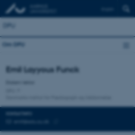
English
DPU
Om DPU
Titel
Emil Layyous Funck
Primær tilknytning
Ekstern lektor
DPU
Danmarks institut for Pædagogik og Uddannelse
KONTAKTINFO
MAILADRESSE
emlf@edu.au.dk
Kopier