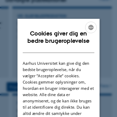
LYD- ELLER BILLEDPRODUKTION
h-
Teknologiforståelse
r
Caeli, E.
Cookies giver dig en
Aarhus Universitetsforlag
ENGLISH
bedre brugeroplevelse
DANISH
Aarhus Universitet kan give dig den
bedste brugeroplevelse, når du
Digital
vælger ”Accepter alle” cookies.
version
Cookies gemmer oplysninger om,
vedhæftet
Flere
Projekter
Aktiviteter
hvordan en bruger interagerer med et
website. Alle dine data er
anonymiseret, og de kan ikke bruges
FORSKNINGSPROJEKT
til at identificere dig direkte. Du kan
ICILS 2018: International Computer and
altid ændre dit samtykke under
Information Literacy Study 2018