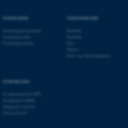
Navn
Udbyder / Domæne
be_typo_user
TYPO3 Association
.au.dk
FORSKNING
UDDANNELSER
Forskningsprogrammer
Bachelor
Forskningscentre
Kandidat
fe_typo_user
Typo3 Association
Forskningsenheder
Ph.d.
.au.dk
Master
Efter- og videreuddannelse
FORMIDLING
Få nyhedsmail fra DPU
Pædagogisk indblik
Magasinet Asterisk
Find en forsker
ASP.NET_SessionId
Microsoft Corporation
.au.dk