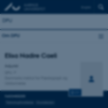
English
DPU
Om DPU
Titel
Elisa Nadire Caeli
Primær tilknytning
Adjunkt
DPU
Danmarks institut for Pædagogik og
Uddannelse
CV
FAGOMRÅDER
Teknologiforståelse
Grundskolen