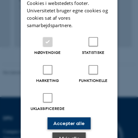
Cookies i webstedets footer.
1. aug. 2015
-
31. dec. 2019
Universitetet bruger egne cookies og
cookies sat af vores
samarbejdspartnere.
NØDVENDIGE
STATISTISKE
Revideret 10.12.2023
-
Carsten Henriksen
MARKETING
FUNKTIONELLE
UKLASSIFICEREDE
DPU
Accepter alle
Campus Emdrup i København