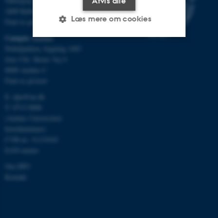
Tuborgvej 164
Afvis alle
2400 København NV
Læs mere om cookies
Find os på kort
Campus Aarhus
Nobelparken, bygning 1483
Nødvendige
Statistiske
Marketing
Jens Chr. Skous Vej 4
8000 Aarhus C
Funktionelle
Uklassificerede
Find os på kort
E:
dpu@au.dk
T: 8715 0000
Nødvendige cookies hjælper
(Aarhus Universitets
med at gøre hjemmesiden
hovednummer)
brugbar ved at aktivere nogle
CVR-nr: 31119103
grundlæggende funktioner
EAN-numre
som navigation mm.
Om DPU
Hjemmesiden kan ikke
Kontakt
fungerer uden disse cookies.