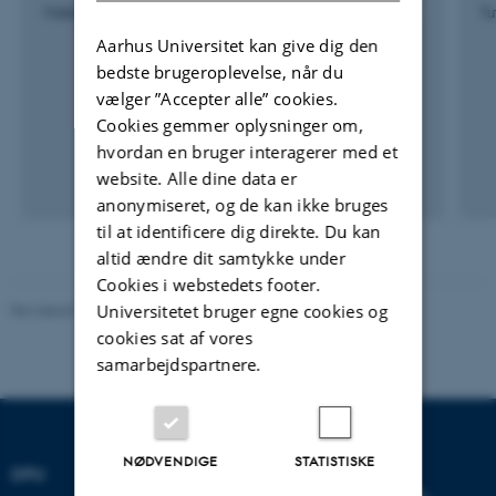
Videnskabelig assistent
Tu
Aarhus Universitet kan give dig den
bedste brugeroplevelse, når du
vælger ”Accepter alle” cookies.
Cookies gemmer oplysninger om,
hvordan en bruger interagerer med et
website. Alle dine data er
anonymiseret, og de kan ikke bruges
til at identificere dig direkte. Du kan
altid ændre dit samtykke under
Cookies i webstedets footer.
Universitetet bruger egne cookies og
Revideret 10.12.2023
-
Carsten Henriksen
cookies sat af vores
samarbejdspartnere.
NØDVENDIGE
STATISTISKE
DPU