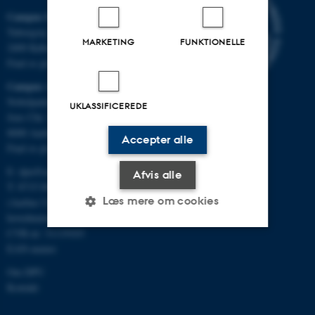
Campus Emdrup i København
Tuborgvej 164
MARKETING
FUNKTIONELLE
2400 København NV
Find os på kort
Campus Aarhus
Nobelparken, bygning 1483
UKLASSIFICEREDE
Jens Chr. Skous Vej 4
8000 Aarhus C
Accepter alle
Find os på kort
E:
dpu@au.dk
Afvis alle
T: 8715 0000
Læs mere om cookies
(Aarhus Universitets
hovednummer)
CVR-nr: 31119103
EAN-numre
Nødvendige
Statistiske
Marketing
Om DPU
Funktionelle
Uklassificerede
Kontakt