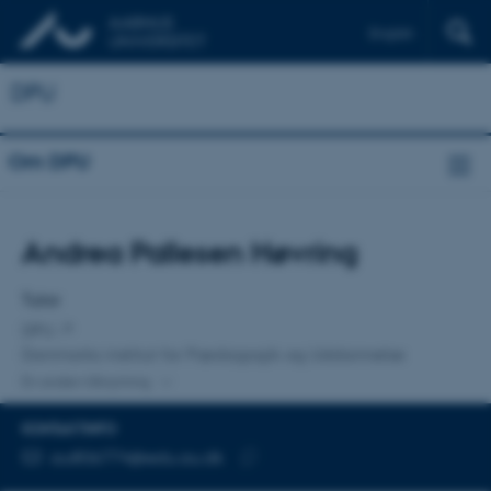
English
DPU
Om DPU
Titel
Andrea Pallesen Høvring
Primær tilknytning
Tutor
DPU
Danmarks institut for Pædagogik og Uddannelse
En anden tilknytning
KONTAKTINFO
MAILADRESSE
au806774@edu.au.dk
Kopier