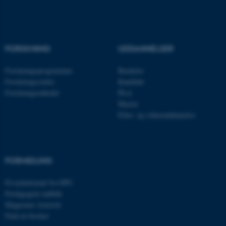
Nødvendige cookies hjælper
med at gøre hjemmesiden
brugbar ved at aktivere nogle
FORSKNING
UDDANNELSER
grundlæggende funktioner
som navigation mm.
Forskningsprogrammer
Bachelor
Hjemmesiden kan ikke
Forskningscentre
Kandidat
fungerer uden disse cookies.
Forskningsenheder
Ph.d.
Master
Efter- og videreuddannelse
Navn
Udbyder / Domæne
be_typo_user
TYPO3 Association
.au.dk
FORMIDLING
Få nyhedsmail fra DPU
Pædagogisk indblik
fe_typo_user
Typo3 Association
.au.dk
Magasinet Asterisk
Find en forsker