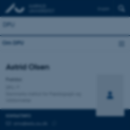
English
DPU
Om DPU
Titel
Astrid Olsen
Primær tilknytning
Postdoc
DPU
Danmarks institut for Pædagogik og
Uddannelse
KONTAKTINFO
MAILADRESSE
amo@edu.au.dk