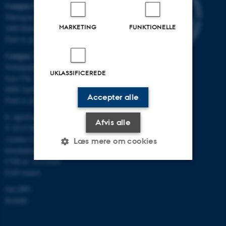
Campus Emdrup i København
Tuborgvej 164
MARKETING
FUNKTIONELLE
2400 København NV
Find os på kort
Campus Aarhus
Nobelparken, bygning 1483
UKLASSIFICEREDE
Jens Chr. Skous Vej 4
8000 Aarhus C
Accepter alle
Find os på kort
E:
dpu@au.dk
Afvis alle
T: 8715 0000
(Aarhus Universitets
Læs mere om cookies
hovednummer)
CVR-nr: 31119103
EAN-numre
Nødvendige
Statistiske
Marketing
Om DPU
Funktionelle
Uklassificerede
Kontakt