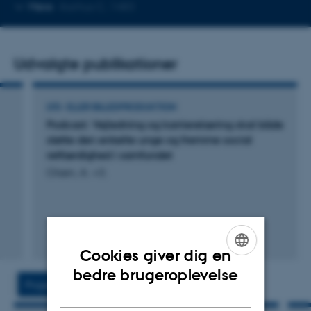
Kopier
Mere
Aarhus C, 1483
mailadresse
Udvalgte publikationer
LYD- ELLER BILLEDPRODUKTION
Podcast: Vejledning og karrierelæring skal både
støtte den enkelte unge og fremme social
retfærdighed i samfundet
Olsen, A. +3.
Digital
Cookies giver dig en
version
ENGLISH
bedre brugeroplevelse
vedhæftet
Projekter
Aktiviteter
DANISH