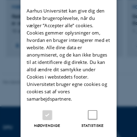
FORSKNINGSPROJEKT
F
Aarhus Universitet kan give dig den
Rødder og ruter: Unges karriereforventninger i
E
bedste brugeroplevelse, når du
ø- og landsamfund
E
vælger ”Accepter alle” cookies.
10. sep. 2025
-
9. aug. 2027
1.
Cookies gemmer oplysninger om,
hvordan en bruger interagerer med et
website. Alle dine data er
anonymiseret, og de kan ikke bruges
til at identificere dig direkte. Du kan
altid ændre dit samtykke under
Cookies i webstedets footer.
Revideret 10.12.2023
-
Carsten Henriksen
Universitetet bruger egne cookies og
cookies sat af vores
samarbejdspartnere.
NØDVENDIGE
STATISTISKE
DPU