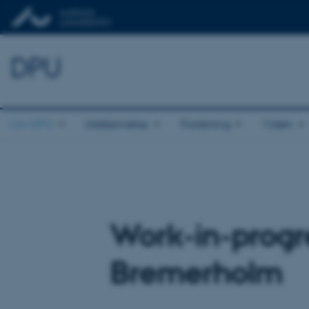
DPU
Om DPU
Uddannelse
Forskning
Viden
Work-in-progre
Bremerholm