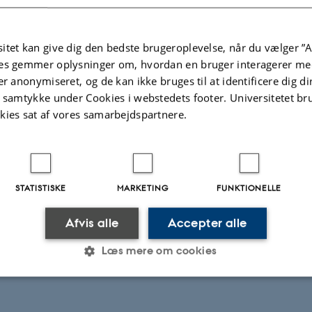
 A101a
itet kan give dig den bedste brugeroplevelse, når du vælger ”A
es gemmer oplysninger om, hvordan en bruger interagerer med
er anonymiseret, og de kan ikke bruges til at identificere dig d
der: Vibeke Hetmar
t samtykke under Cookies i webstedets footer. Universitetet br
kies sat af vores samarbejdspartnere.
 Helene Sørensen
 Jens Dolin (Københavns Universitet)
STATISTISKE
MARKETING
FUNKTIONELLE
t: Jens Dolin
Afvis alle
Accepter alle
t: Helle Pia Laursen
Læs mere om cookies
Statistiske
Marketing
Funktionelle