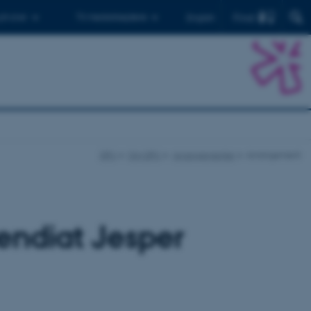
Find
 ph.d.er
Til medarbejdere
English
DPU
Om DPU
Arrangementer
Arrangement
pendiat Jesper