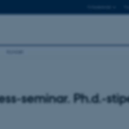
Til studerende
Til
Kontakt
ss-seminar. Ph.d.-sti