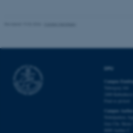
Nødvendige cooki
Revideret 19.02.2026
-
Carsten Henriksen
grundlæggende fu
cookies.
Navn
DPU
be_typo_user
Campus Emdru
Tuborgvej 164
fe_typo_user
2400 Københav
Find os på kort
Campus Aarhu
Nobelparken, by
Jens Chr. Skous 
8000 Aarhus C