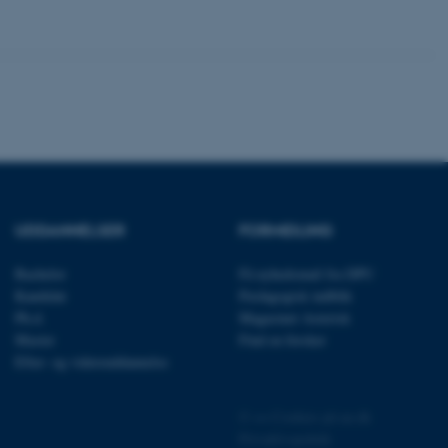
ere nogle
rer uden disse
UDDANNELSER
FORMIDLING
 vores CMS-udbyder,
identificere en backend-
bruger er logget ind i
Bachelor
Få nyhedsmail fra DPU
Kandidat
Pædagogisk indblik
rbundet med Typo3-
Ph.d.
Magasinet Asterisk
emet. Det bruges generelt
ntifikator for at gøre det
Master
Find en forsker
præferencer, men i mange
Efter- og videreuddannelse
 ikke nødvendigt, da det
lt af platformen, skønt
webstedsadministratorer. I
dstillet til at blive
©
—
Cookies på au.dk
en browsersession. Det
entifikator i stedet for
Privatlivspolitik