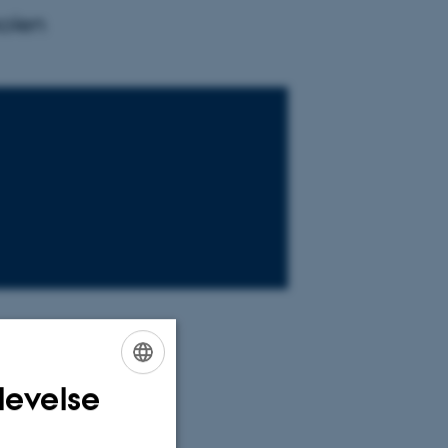
kolen
levelse
ENGLISH
DANISH