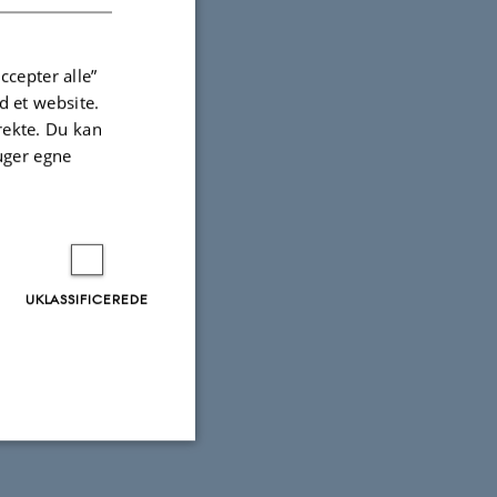
ccepter alle”
 et website.
irekte. Du kan
uger egne
UKLASSIFICEREDE
Uklassificerede