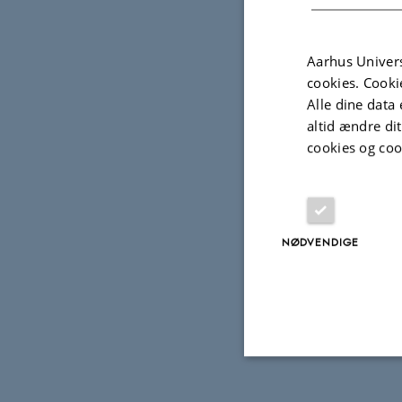
Lokale
Aarhus Univers
cookies. Cooki
Alle dine data 
Hovedvejle
altid ændre di
cookies og coo
Bivejleder:
Bivejleder:
NØDVENDIGE
1. diskussan
2. diskussan
Nødvendige