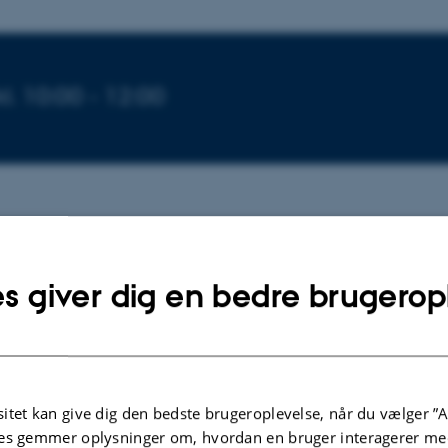
arrangementet
l. 10:00 - 12:00
rts 2011, kl. 10-12 lokale A 130 (DPU)
s giver dig en bedre brugerop
Thomsen
er, Helene Sørensen (DPU). Bivejleder, Jan Sølberg (KU).
itet kan give dig den bedste brugeroplevelse, når du vælger ”A
r Anders: Niels B. Dohn (DPU)
es gemmer oplysninger om, hvordan en bruger interagerer med