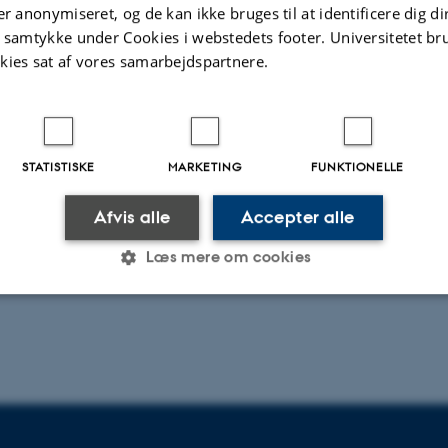
er anonymiseret, og de kan ikke bruges til at identificere dig d
t samtykke under Cookies i webstedets footer. Universitetet br
sterne partnere i naturfagsundervisningen. Særlig fokus på
kies sat af vores samarbejdspartnere.
ytte af virksomhedsbesøg ved anvendelse af spørgeskem
og observation.
er ikke nødvendig
STATISTISKE
MARKETING
FUNKTIONELLE
Afvis alle
Accepter alle
Læs mere om cookies
Statistiske
Marketing
Funktionelle
es hjælper med at gøre hjemmesiden brugbar ved at aktiv
nktioner som navigation mm. Hjemmesiden kan ikke funge