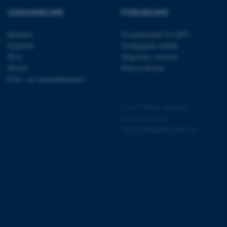
UDDANNELSER
FORMIDLING
Bachelor
Få nyhedsmail fra DPU
Kandidat
Pædagogisk indblik
Ph.d.
Magasinet Asterisk
 vores CMS-udbyder,
Master
Find en forsker
identificere en backend-
Efter- og videreuddannelse
bruger er logget ind i
rbundet med Typo3-
©
—
Cookies på au.dk
emet. Det bruges generelt
ntifikator for at gøre det
Privatlivspolitik
præferencer, men i mange
Tilgængelighedserklæring
 ikke nødvendigt, da det
lt af platformen, skønt
webstedsadministratorer. I
dstillet til at blive
en browsersession. Det
entifikator i stedet for
ose platform session
emmesider, som er skrevet
gi. Den bruges af serveren
onym brugersession.
session cookie, brugt af