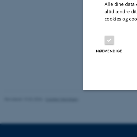
Alle dine data 
altid ændre di
Projekt: Ek
cookies og coo
læringsudb
interviews 
Tilmelding 
NØDVENDIGE
Revideret 19.02.2026
-
Carsten Henriksen
Nødvendige
Nødvendige cooki
grundlæggende fu