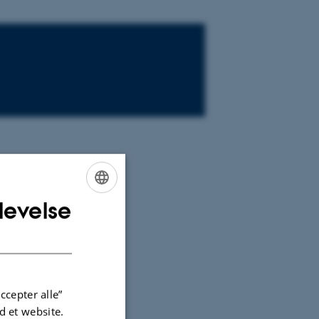
levelse
ENGLISH
DANISH
ccepter alle”
 et website.