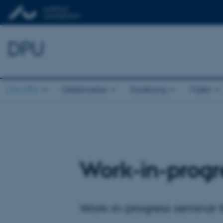
DPU
Om DPU
Uddannelse
Forskning
Viden
Work-in-progr
Work-in-progress seminar f