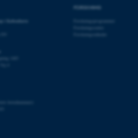
FORSKNING
p i København
Forskningsprogrammer
Forskningscentre
Udbyder / Domæne
Udløb
Beskrivelse
n NV
Forskningsenheder
30
Denne cookie sættes af
TYPO3 Association
minutter
TYPO3, og bruges til at 
.au.dk
session, når en backend-
s
TYPO3 eller Frontend.
gning 1483
30
Dette cookienavn er fo
Typo3 Association
Vej 4
minutter
webindholdsstyringssyst
.au.dk
som en brugersessionside
muligt at gemme bruger
tilfælde er det muligvis
kan indstilles ved defau
dette kan forhindres af 
de fleste tilfælde er det in
ødelagt i slutningen af 
indeholder en tilfældig id
itets hovednummer)
specifikke brugerdata.
03
Session
Denne cookie er en purp
Microsoft Corporation
cookie, der bruges af hj
.au.dk
i Microsoft .net- teknolo
til at opretholde en an
Session
Generel formål platform 
Oracle Corporation