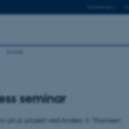
Til studerende
Til
Kontakt
ess seminar
or ph.d.-projekt ved Anders V. Thomsen