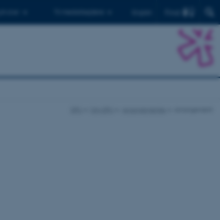
Find
 ph.d.er
Til medarbejdere
English
DPU
Om DPU
Arrangementer
Arrangement