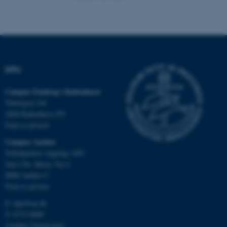
ASP.NET_SessionId
Microsoft Corporation
.au.dk
DPU
Campus Emdrup i København
JSESSIONID
Oracle Corporation
Tuborgvej 164
.au.dk
2400 København NV
Find os på kort
Campus Aarhus
ARRAffinity
Microsoft Corporation
Nobelparken, bygning 1483
.mitstudie.au.dk
Jens Chr. Skous Vej 4
8000 Aarhus C
Find os på kort
E:
dpu@au.dk
esctx
Microsoft Corporation
.login.microsoftonline.com
T: 8715 0000
(Aarhus Universitets