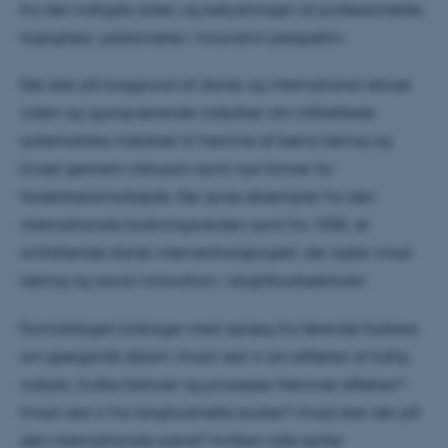
fra den tidligste alder, og betydningen af professionelles
faglighed, uddannelse i innovativt perspektiv.
Det sker på baggrund af dansk og international aktuel
viden og igangværende indsatser om målrettede
systematiske indsatser til fremme af børns læring og
trivsel gennem inklusion samt nye former for
forældresamarbejde. Der gives eksempler fra den
internationale forskningsverden samt fra VIDA, et
omfattende dansk interventionsprojekt, der sigter imod
læring og social innovation i dagtilbudssektoren
Formiddagen bidrager med oplæg fra førende forskere
om spørgsmål såsom: Hvad ved vi om effekter af tidlig
indsats, hvilke faktorer og processer fremmer effekter?
Hvad ved vi fra longitudinelle studier? Hvad sker der på
den internationale scene? Hvilken rolle spiller