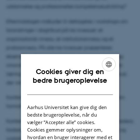
uddannelse og professionelles kompetenceudvikling?
Eftermiddagen indbyder til deltagelse i workshops om
forandringer i dagtilbud på tre niveauer: et
organisatorisk niveau, et institutionsniveau og et
praksisniveau. På alle tre niveauer præsenteres
eksempler på at arbejde med uddannelse, lære- og
innovationsprocesser og ledelse af en organisatorisk
Cookies giver dig en
læring med henblik på at skabe indsatser i dagtilbud,
ENGLISH
bedre brugeroplevelse
der virker.
DANISH
Konferencen lægger vægt på vekselvirkning mellem
formidling, refleksion og dialog.
Aarhus Universitet kan give dig den
bedste brugeroplevelse, når du
Konferencen er for beslutningstagere, uddannere, ledere,
vælger ”Accepter alle” cookies.
Cookies gemmer oplysninger om,
forskere og politikere. Endeligt program for oplæg og
hvordan en bruger interagerer med et
workshops offentliggøres februar 2012.