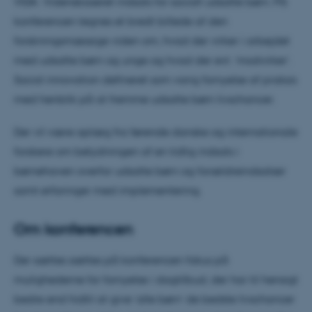
VIDA: Vidensbaseret indsats for socialt udsatte børn. På
konferencen tegnes et bredt billede af den
forskningsmæssige viden om, hvad der virker i arbejdet
med udsatte børn og unge og hvad der evt. ’modvirker’.
Social innovation defineret som varig fornyelse af praksis
med henblik på at fremme udsatte børn livschancer.
Der vil være oplæg fra førende danske og internationale
forskere om betydningen af en tidlig indsats i
børnehaven overfor udsatte børn og forældreindsatser
samt erfaringer med implementering.
Om konferencen
Der sættes sættes på konferencen fokus på
mulighederne for fornyelse i dagtilbud, der har til hensigt
bedre end hidtil at give ’alle børn’ de bedste livschancer