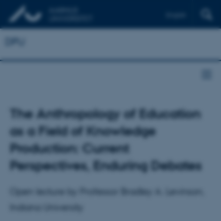
English
DPU
The Anthropology of Education
as a Field of Knowledge
Production: Current
Perspectives, Enduring Debates
Open lecture by Professor Bradley A. Levinson,
Indiana University