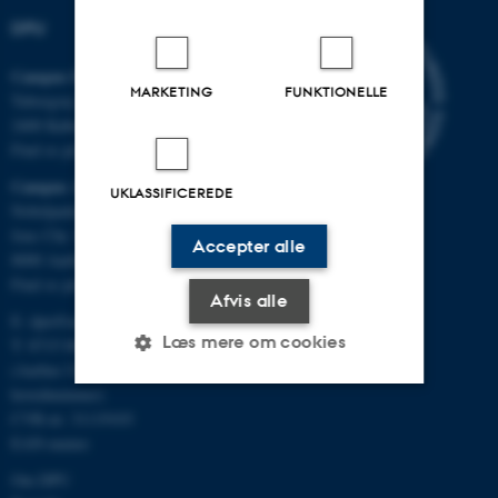
DPU
Campus Emdrup i København
MARKETING
FUNKTIONELLE
Tuborgvej 164
2400 København NV
Find os på kort
Campus Aarhus
UKLASSIFICEREDE
Nobelparken, bygning 1483
Jens Chr. Skous Vej 4
Accepter alle
8000 Aarhus C
Find os på kort
Afvis alle
E:
dpu@au.dk
Læs mere om cookies
T: 8715 0000
(Aarhus Universitets
hovednummer)
CVR-nr: 31119103
Nødvendige
Statistiske
Marketing
EAN-numre
Funktionelle
Uklassificerede
Om DPU