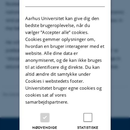
DANISH
Rooted in the U.S. context, but taking stock of other
national traditions as well, Levinson emphasizes dynamic
Aarhus Universitet kan give dig den
and productive disagreements, rather than consensus, in
bedste brugeroplevelse, når du
the field.
vælger ”Accepter alle” cookies.
Cookies gemmer oplysninger om,
He will also discuss his theoretical and practical
hvordan en bruger interagerer med et
preference for the term “field,” rather than “science” or
website. Alle dine data er
“discipline,” to describe the production of knowledge in
anonymiseret, og de kan ikke bruges
educational anthropology as a form of social practice.
til at identificere dig direkte. Du kan
altid ændre dit samtykke under
Cookies i webstedets footer.
Universitetet bruger egne cookies og
Revideret 19.02.2026
-
Carsten Henriksen
cookies sat af vores
samarbejdspartnere.
NØDVENDIGE
STATISTISKE