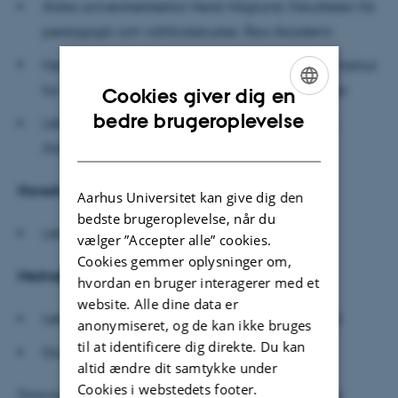
Äldre universitetslektor Heidi Höglund, Fakulteten för
pedagogik och välfärdsstudier, Åbo Akademi
Førsteamanuensis Kristian Nødtvedt Knudsen, Institut
for visuelle og sceniske fag, Universitetet i Agder
Cookies giver dig en
ENGLISH
bedre brugeroplevelse
Lektor Lars-Emmerik Damgaard Knudsen, DPU,
DANISH
Aarhus Universitet (forperson)
Hovedvejleder:
Aarhus Universitet kan give dig den
bedste brugeroplevelse, når du
Lektor Helle Rørbech, DPU, Aarhus Universitet
vælger ”Accepter alle” cookies.
Cookies gemmer oplysninger om,
Medvejledere:
hvordan en bruger interagerer med et
website. Alle dine data er
Lektor Helle Pia Laursen, DPU,Aarhus Universitet
anonymiseret, og de kan ikke bruges
til at identificere dig direkte. Du kan
Docent Stig Toke Gissel, UCL
altid ændre dit samtykke under
Cookies i webstedets footer.
Forsvaret ledes af lektor Kristine Kabel, DPU, Aarhus