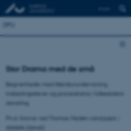
English
DPU
Stor Drama med de små
Begivenheder med litteraturundervisning,
indskolingselever og procesdrama i folkeskolens
danskfag.
Ph.d.-forsvar ved Thomas Heiden cand.pæd. i
didaktik (dansk).