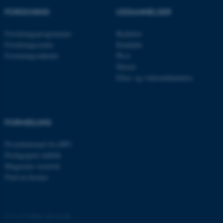
FORSKNING
UDDANNELSER
be_typo_user
TYPO3 Association
.au.dk
Forskningsprogrammer
Bachelor
Forskningscentre
Kandidat
Forskningsenheder
Ph.d.
fe_typo_user
Typo3 Association
Master
.au.dk
Efter- og videreuddannelse
FORMIDLING
Få nyhedsmail fra DPU
Pædagogisk indblik
Magasinet Asterisk
Find en forsker
ASP.NET_SessionId
Microsoft Corporation
.au.dk
©
—
Cookies på au.dk