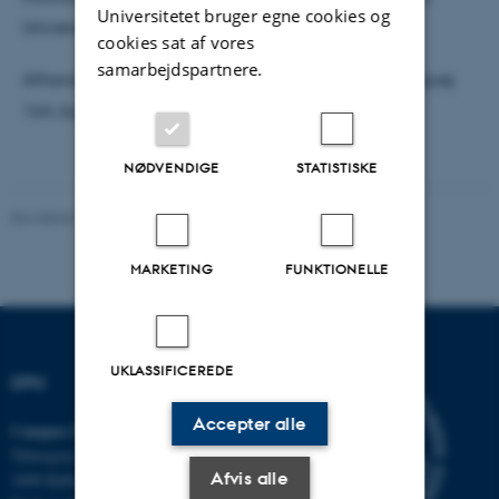
Universitetet bruger egne cookies og
Universitet
cookies sat af vores
samarbejdspartnere.
Afhandlingen ligger til gennemsyn hos DPU, Tuborgvej
164, bygning A, lokale 307e, sekretariatet
NØDVENDIGE
STATISTISKE
Revideret 19.02.2026
-
Carsten Henriksen
MARKETING
FUNKTIONELLE
UKLASSIFICEREDE
DPU
Accepter alle
Campus Emdrup i København
Tuborgvej 164
Afvis alle
2400 København NV