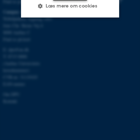
Find os på kort
Læs mere om cookies
Campus Aarhus
Nobelparken, bygning 1483
Jens Chr. Skous Vej 4
Nødvendige
Statistiske
Marketing
8000 Aarhus C
Find os på kort
Funktionelle
Uklassificerede
E:
dpu@au.dk
T: 8715 0000
(Aarhus Universitets
Nødvendige cookies hjælper
hovednummer)
med at gøre hjemmesiden
CVR-nr: 31119103
brugbar ved at aktivere nogle
EAN-numre
grundlæggende funktioner
Om DPU
som navigation mm.
Kontakt
Hjemmesiden kan ikke
fungerer uden disse cookies.
Navn
Udbyder / Domæne