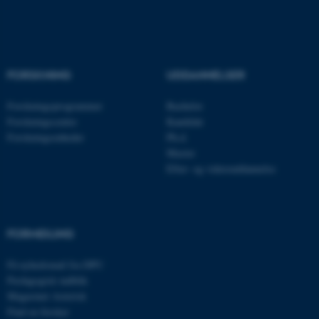
Navn
Udbyder / Domæne
be_typo_user
TYPO3 Association
.au.dk
FORSKNING
UDDANNELSER
Forskningsprogrammer
Bachelor
fe_typo_user
Typo3 Association
Forskningscentre
Kandidat
.au.dk
Forskningsenheder
Ph.d.
Master
Efter- og videreuddannelse
FORMIDLING
Få nyhedsmail fra DPU
Pædagogisk indblik
Magasinet Asterisk
Find en forsker
ASP.NET_SessionId
Microsoft Corporation