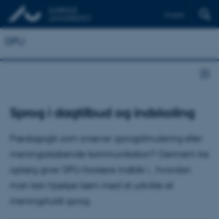
English
DPU
Sprog i dagtilbud og indskoling
Pædagogik som snæver sprogstimulering eller
meningsskabende kommunikation? Gennem tre
oplæg giver DPU-forskere indblik i , hvordan
man kan hjælpe børn med at udvikle et
meningsfuldt sprog.