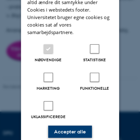
altid ændre dit samtykke under
- praksis og kritisk refleksion
Cookies i webstedets footer.
v. Stig Broström, cand. pæd., ph.d., lektor
Universitetet bruger egne cookies og
cookies sat af vores
Arrangementet er gratis, men tilmelding er nødvendig.
samarbejdspartnere.
NØDVENDIGE
STATISTISKE
Revideret 19.02.2026
-
Carsten Henriksen
MARKETING
FUNKTIONELLE
UKLASSIFICEREDE
Accepter alle
DPU