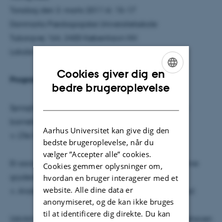
Torsdag den 3. marts 2011 kl. 15-17
Danmarks Pædagogiske Universitetsskole
Tuborgvej 164, 2400 København NV.
Lokale D169
Cookies giver dig en
Program
:
ENGLISH
bedre brugeroplevelse
DANISH
Sprogtilegnelse i vuggestuen: Den sociale basis for
barnets sprog
Aarhus Universitet kan give dig den
v. Ole Henrik Hansen, ph.d. stipendiat, cand.pæd.
bedste brugeroplevelse, når du
vælger ”Accepter alle” cookies.
Et sociokulturelt blik på literacy - den kommunikative
Cookies gemmer oplysninger om,
gryderet
hvordan en bruger interagerer med et
website. Alle dine data er
v. Anders Skriver Jensen, ph.d. stipendiat, cand.pæd.
anonymiseret, og de kan ikke bruges
til at identificere dig direkte. Du kan
Udvikling af en målrettet sprogpædagogik i børnehaven