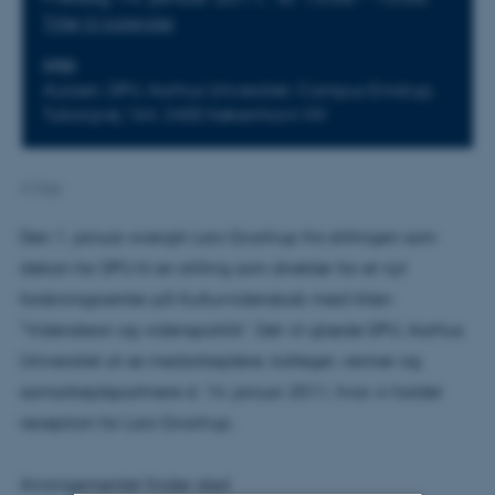
Tilføj til kalender
STED
Aulaen, DPU, Aarhus Universitet, Campus Emdrup,
Tuborgvej 164, 2400 København NV
Af
ibje
Den 1. januar overgik Lars Qvortrup fra stillingen som
dekan for DPU til en stilling som direktør for et nyt
forskningscenter på Kulturvidenskab med titlen
"Vidensteori og videnspolitik". Det vil glæde DPU, Aarhus
Universitet at se medarbejdere, kolleger, venner og
samarbejdspartnere d. 14. januar 2011, hvor vi holder
reception for Lars Qvortrup.
Arrangementet finder sted