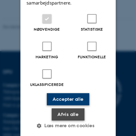
samarbejdspartnere.
Revideret 19.02.2026
-
Carsten Henriksen
NØDVENDIGE
STATISTISKE
MARKETING
FUNKTIONELLE
DPU
Campus Emdrup i København
UKLASSIFICEREDE
Tuborgvej 164
2400 København NV
Accepter alle
Find os på kort
Afvis alle
Campus Aarhus
Nobelparken, bygning 1483
Læs mere om cookies
Jens Chr. Skous Vej 4
8000 Aarhus C