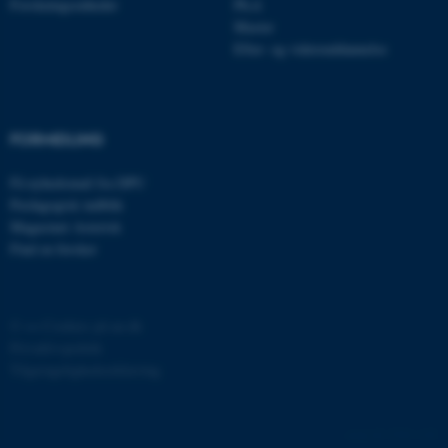
Forskningsenheder
Ph.d.
Master
Efter- og videreuddannelse
fe_typo_user
Typo3 Association
.au.dk
FORMIDLING
Få nyhedsmail fra DPU
Pædagogisk indblik
Magasinet Asterisk
Find en forsker
©
—
Cookies på au.dk
Privatlivspolitik
ASP.NET_SessionId
Microsoft Corporation
.au.dk
Tilgængelighedserklæring
4769 / i29