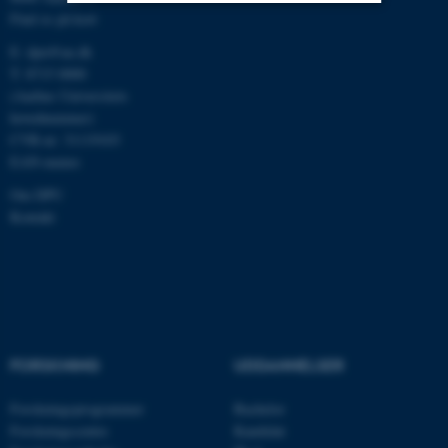
Find os på kort
Nødvendige
Statistiske
Marketing
E:
dpu@au.dk
T: 8715 0000
Funktionelle
Uklassificerede
(Aarhus Universitets
hovednummer)
CVR-nr: 31119103
EAN-numre
Nødvendige cookies hjælper
med at gøre hjemmesiden
Om DPU
brugbar ved at aktivere nogle
Kontakt
grundlæggende funktioner
som navigation mm.
Hjemmesiden kan ikke
fungerer uden disse cookies.
FORSKNING
UDDANNELSER
Navn
Udbyder / Domæne
Forskningsprogrammer
Bachelor
be_typo_user
TYPO3 Association
Forskningscentre
Kandidat
.au.dk