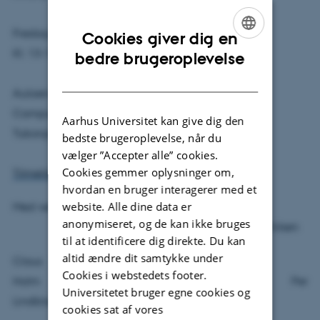
Fredag den 14. januar 2011
Cookies giver dig en
ENGLISH
Kl. 13-15
bedre brugeroplevelse
DANISH
Aulaen, DPU, Aarhus Universitet
Campus Emdrup
Aarhus Universitet kan give dig den
Tuborgvej 164 - 2400 København NV
bedste brugeroplevelse, når du
vælger ”Accepter alle” cookies.
Cookies gemmer oplysninger om,
Tilmelding
hvordan en bruger interagerer med et
website. Alle dine data er
Med venlig hilsen
anonymiseret, og de kan ikke bruges
Med venlig hilsen
til at identificere dig direkte. Du kan
altid ændre dit samtykke under
Claus
Cookies i webstedets footer.
Holm Per
Universitetet bruger egne cookies og
Lindblad Johansen
cookies sat af vores