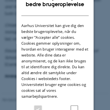
ENGLISH
bedre brugeroplevelse
and Vietnamese Immigrants
DANISH
(with C. Brettell, Stanford University Press, 2011)
Citizenship, Political Engagement and Belonging:
Aarhus Universitet kan give dig den
bedste brugeroplevelse, når du
Immigrants in Europe and the United States
vælger ”Accepter alle” cookies.
(ed. with C. Brettell, Rutgers University Press, 2008)
Cookies gemmer oplysninger om,
hvordan en bruger interagerer med et
Education and Identity in Rural France: The Politics of
website. Alle dine data er
Schooling
anonymiseret, og de kan ikke bruges
(Cambridge University Press, 2004)
til at identificere dig direkte. Du kan
altid ændre dit samtykke under
Arranged by Pæd. Ant. Område
Cookies i webstedets footer.
Universitetet bruger egne cookies og
cookies sat af vores
samarbejdspartnere.
Revideret 19.02.2026
-
Carsten Henriksen