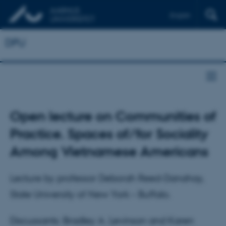
English
DPU
Open lecture on Communities of
Practice. Spaces of/for Sociality
Among Vietnamese Americans
Lecture by professor Deborah Reed-Danahay,
State University of New York – Buffalo.
Discussants: Bradley A. Levinson and Karen