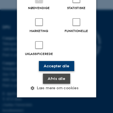
NØDVENDIGE
STATISTISKE
DPU
MARKETING
FUNKTIONELLE
Campus Emdrup i København
Tuborgvej 164
2400 København NV
UKLASSIFICEREDE
Find os på kort
Campus Aarhus
Accepter alle
Nobelparken, bygning 1483
Jens Chr. Skous Vej 4
Afvis alle
8000 Aarhus C
Find os på kort
Læs mere om cookies
E:
dpu@au.dk
T: 8715 0000
(Aarhus Universitets
Nødvendige
Statistiske
Marketing
hovednummer)