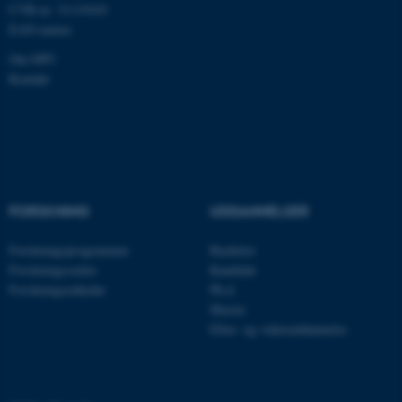
CVR-nr: 31119103
Funktionelle
Uklassificerede
EAN-numre
Om DPU
Kontakt
Nødvendige cookies hjælper
med at gøre hjemmesiden
brugbar ved at aktivere nogle
grundlæggende funktioner
som navigation mm.
Hjemmesiden kan ikke
FORSKNING
UDDANNELSER
fungerer uden disse cookies.
Forskningsprogrammer
Bachelor
Forskningscentre
Kandidat
Forskningsenheder
Ph.d.
Navn
Udbyder / Domæne
Master
be_typo_user
TYPO3 Association
Efter- og videreuddannelse
.au.dk