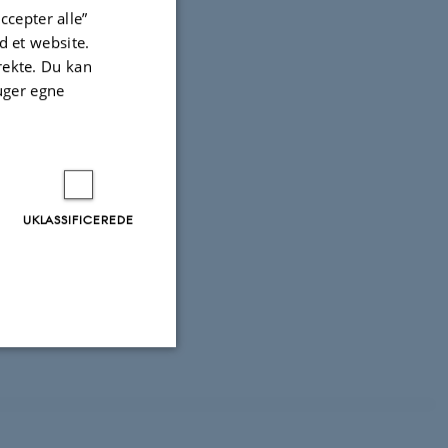
ccepter alle”
 et website.
irekte. Du kan
uger egne
UKLASSIFICEREDE
64, 2400
Uklassificerede