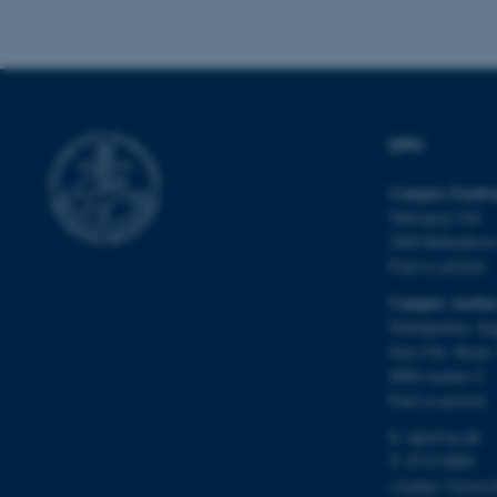
Nødvendige cooki
grundlæggende fu
cookies.
DPU
Navn
Campus Emdru
be_typo_user
Tuborgvej 164
2400 Københav
Find os på kort
fe_typo_user
Campus Aarhu
Nobelparken, by
Jens Chr. Skous 
8000 Aarhus C
Find os på kort
E:
dpu@au.dk
T: 8715 0000
ASP.NET_SessionId
(Aarhus Univers