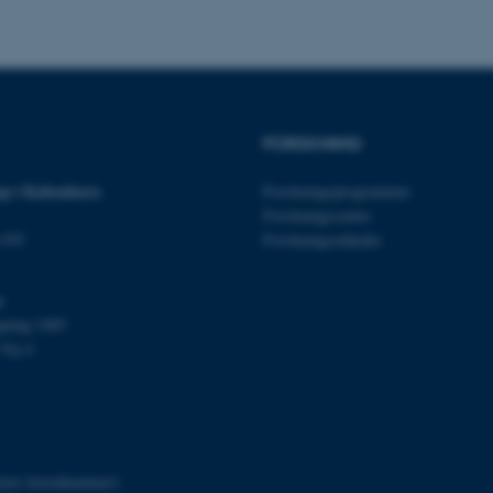
es hjælper med at gøre hjemmesiden brugbar ved at aktiv
nktioner som navigation mm. Hjemmesiden kan ikke funge
FORSKNING
Udbyder / Domæne
Udløb
Beskrivelse
p i København
Forskningsprogrammer
30
Denne cookie sættes af
TYPO3 Association
Forskningscentre
minutter
TYPO3, og bruges til at 
.au.dk
session, når en backend-
n NV
Forskningsenheder
TYPO3 eller Frontend.
30
Dette cookienavn er fo
Typo3 Association
s
minutter
webindholdsstyringssyst
.au.dk
som en brugersessionside
gning 1483
muligt at gemme bruger
tilfælde er det muligvis
Vej 4
kan indstilles ved defau
dette kan forhindres af 
de fleste tilfælde er det in
ødelagt i slutningen af 
indeholder en tilfældig id
specifikke brugerdata.
Session
Denne cookie er en purp
Microsoft Corporation
itets hovednummer)
cookie, der bruges af hj
.au.dk