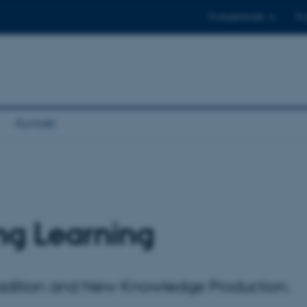
Til studerende
Til
Kontakt
ng Learning
tradition and New Knowledge Production.