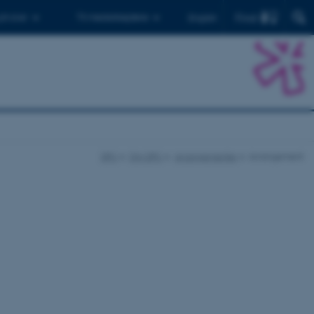
Find
 ph.d.er
Til medarbejdere
English
DPU
Om DPU
Arrangementer
Arrangement