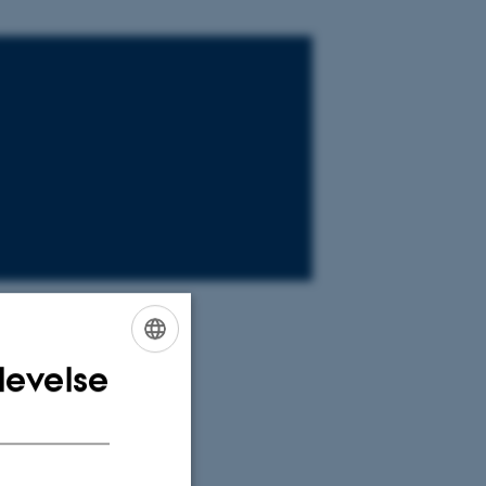
ty, Sweden
levelse
ENGLISH
DANISH