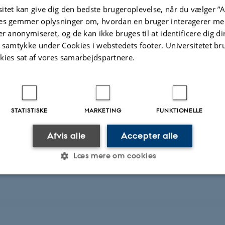
itet kan give dig den bedste brugeroplevelse, når du vælger ”A
n is free of charge
es gemmer oplysninger om, hvordan en bruger interagerer med
er anonymiseret, og de kan ikke bruges til at identificere dig d
d place
t samtykke under Cookies i webstedets footer. Universitetet br
kies sat af vores samarbejdspartnere.
4.2011
 - 17.00
STATISTISKE
MARKETING
FUNKTIONELLE
 Danish School of Education/AU, Room D174, Tuborgvej 1
Afvis alle
Accepter alle
en NV
Læs mere om cookies
Statistiske
Marketing
Funktionelle