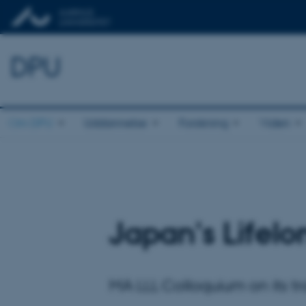
DPU
Om DPU
Uddannelse
Forskning
Viden
Japan's Lifelo
MA LLL Colloquium on its 