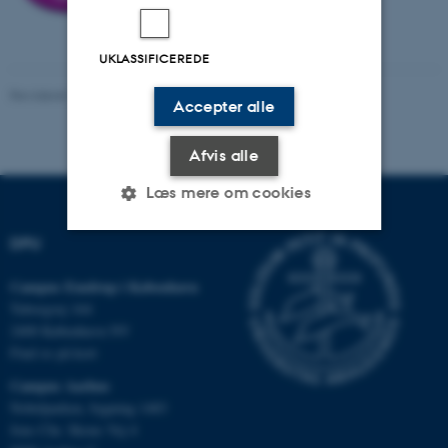
UKLASSIFICEREDE
Revideret 19.02.2026
-
Carsten Henriksen
Accepter alle
Afvis alle
Læs mere om cookies
DPU
Nødvendige
Statistiske
Marketing
Campus Emdrup i København
Funktionelle
Uklassificerede
Tuborgvej 164
2400 København NV
Find os på kort
Campus Aarhus
Nødvendige cookies hjælper
Nobelparken, bygning 1483
med at gøre hjemmesiden
Jens Chr. Skous Vej 4
brugbar ved at aktivere nogle