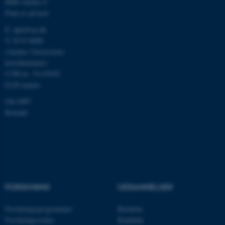
8000 Aarhus C
grundlæggende funktioner
Find os på kort
som navigation mm.
E:
dpu@au.dk
Hjemmesiden kan ikke
T: 8715 0000
fungerer uden disse cookies.
(Aarhus Universitets
hovednummer)
CVR-nr: 31119103
EAN-numre
Navn
Udbyder / Domæne
be_typo_user
Om DPU
TYPO3 Association
.au.dk
Kontakt
fe_typo_user
Typo3 Association
.au.dk
FORSKNING
UDDANNELSER
Forskningsprogrammer
Bachelor
Forskningscentre
Kandidat