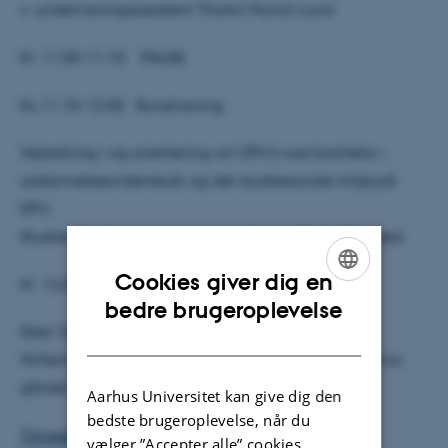
v. undervisningsassistent Thorkil Munch Lund
Kl. 11.00-11.10 PAUSE
KL.11.10-12.00 Rundvisning
Vejledning i og orientering om DPU’s nye bachelor i
uddannelsesvidenskab og det studiesociale miljø på
DPU.
Studievejledere, studenterinstruktorer står til rådighed
Cookies giver dig en
Kl. 12.00-13.00 FROKOST
ENGLISH
bedre brugeroplevelse
Sted: Danmarks Pædagogiske Universitetsskole
DANISH
Willemoesgade 15, lok. 190, bygn. 2116 (indgang via
gården) 8200 Århus N.
Aarhus Universitet kan give dig den
bedste brugeroplevelse, når du
Tilmeding
(arrangementet er gratis)
vælger ”Accepter alle” cookies.