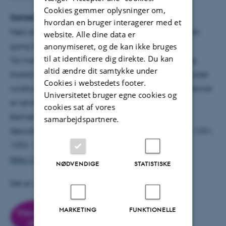
Cookies gemmer oplysninger om,
Samlet ÅBENT HUS på Aarhus Universitet:
hvordan en bruger interagerer med et
Mød alle uddannelserne på Aarhus Universitet på én
website. Alle dine data er
anonymiseret, og de kan ikke bruges
gang lørdag 5. marts kl. 10-15.
til at identificere dig direkte. Du kan
Tal med studievejledere, hør uddannelsesoplæg og
altid ændre dit samtykke under
foredrag fra universitetets forskere og tag på en guidet
Cookies i webstedets footer.
rundtur i den smukke universitetspark. Familie og venner
Universitetet bruger egne cookies og
er selvfølgelig velkomne.
cookies sat af vores
Bemærk, at ÅBENT HUS om lørdagen holdes i
samarbejdspartnere.
Søauditorierne i Universitetsparken (bygning 1250, 1251,
1252, 1253 og Naturvidenskab i 1530)
http://www.u-days.dk/oversigt.asp
NØDVENDIGE
STATISTISKE
Det er gratis at deltage.
MARKETING
FUNKTIONELLE