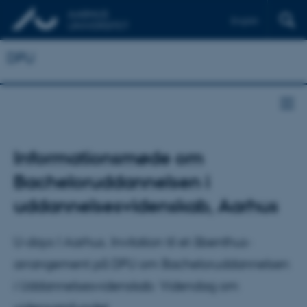
English
DPU
Informationsmøde om
Bacheloruddannelsen i
uddannelsesvidenskab, Aarhus
U-days I Aarhus. Invitation til et åbenthus-
arrangement på DPU om Bacheloruddannelsen
i Uddannelsesvidenskab: Videndag om