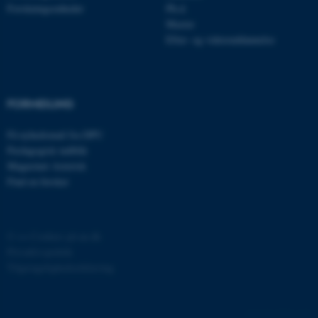
Forskningsenheder
Ph.d.
Master
Efter- og videreuddannelse
ASP.NET_SessionId
Microsoft Corporation
FORMIDLING
.au.dk
Få nyhedsmail fra DPU
Pædagogisk indblik
Magasinet Asterisk
JSESSIONID
Oracle Corporation
Find en forsker
.au.dk
©
—
Cookies på au.dk
ARRAffinity
Microsoft Corporation
Privatlivspolitik
.mitstudie.au.dk
Tilgængelighedserklæring
4769 / i29