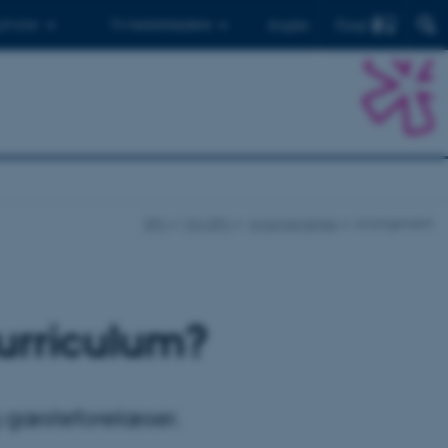
Find
 ph.d.er
Til medarbejdere
English
DPU
Om DPU
Arrangementer
Arrangement
urriculum?
og gæsteforelæser.