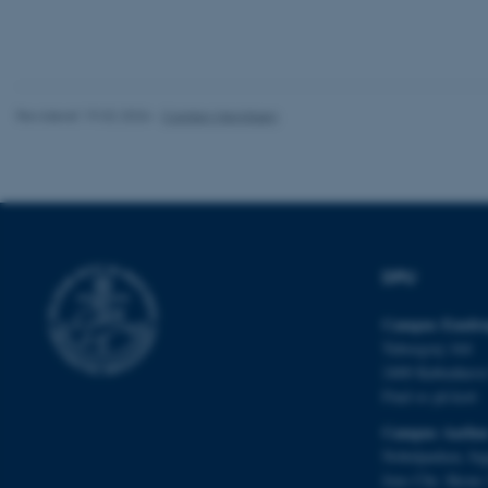
Nødvendige cooki
Revideret 19.02.2026
-
Carsten Henriksen
grundlæggende fu
cookies.
Navn
be_typo_user
DPU
Campus Emdru
fe_typo_user
Tuborgvej 164
2400 Københav
Find os på kort
Campus Aarhu
Nobelparken, by
Jens Chr. Skous 