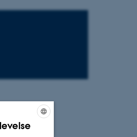
levelse
ENGLISH
DANISH