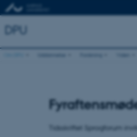
DPU
Om DPU
Uddannelse
Forskning
Viden
Fyraftensmøde
Tidsskriftet Sprogforum inv