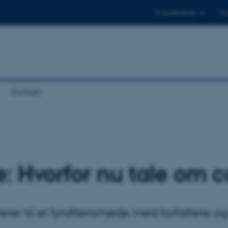
Til studerende
Til
Kontakt
: Hvorfor nu tale om c
iterer til et fyraftensmøde med forfattere 