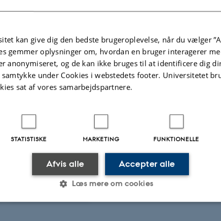
gaard, lektor, DPU: Derfor skal vi tale om curriculum.
itet kan give dig den bedste brugeroplevelse, når du vælger ”A
ristjánsdóttir, lektor, UCC og DPU: Den gode ramme der 
es gemmer oplysninger om, hvordan en bruger interagerer med
er anonymiseret, og de kan ikke bruges til at identificere dig d
de, lektor, Blaagaard-KDAS: Innovativ kulturundervisning –
t samtykke under Cookies i webstedets footer. Universitetet br
kies sat af vores samarbejdspartnere.
 mulighed i læreruddannelsen?
sø, lektor, Borupgaard Gymnasium: Kultur er sprog og sprog
STATISTISKE
MARKETING
FUNKTIONELLE
af paneldebat
Afvis alle
Accepter alle
et er gratis, men af hensyn til bestilling af kaffe m.v. b
Læs mere om cookies
til
sprogforum@dpu.dk
Statistiske
Marketing
Funktionelle