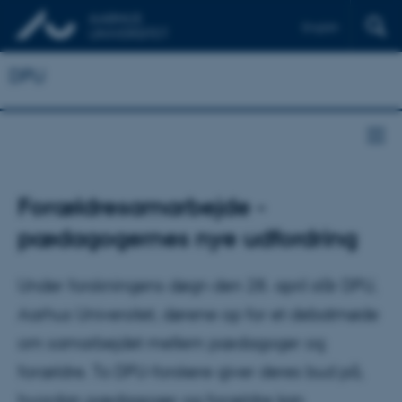
English
DPU
Forældresamarbejde -
pædagogernes nye udfordring
Under forskningens døgn den 28. april slår DPU,
Aarhus Universitet, dørene op for et debatmøde
om samarbejdet mellem pædagoger og
forældre. To DPU-forskere giver deres bud på,
hvordan pædagoger og forældre kan