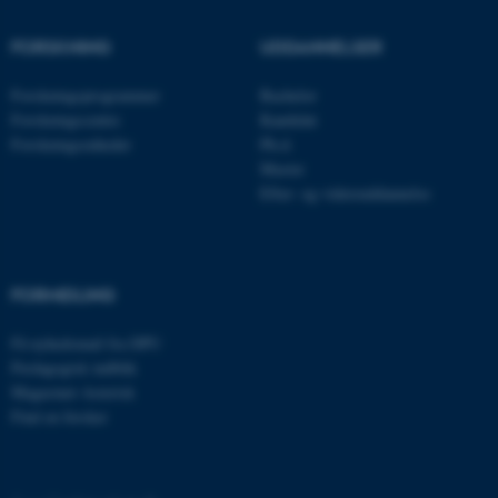
FORSKNING
UDDANNELSER
JSESSIONID
Oracle Corporation
Forskningsprogrammer
Bachelor
.au.dk
Forskningscentre
Kandidat
Forskningsenheder
Ph.d.
Master
Efter- og videreuddannelse
AWSALBTGCORS
Amazon Web Services, Inc.
airtable.com
FORMIDLING
CFTOKEN
Adobe Inc.
Få nyhedsmail fra DPU
eddiprod.au.dk
Pædagogisk indblik
Magasinet Asterisk
Find en forsker