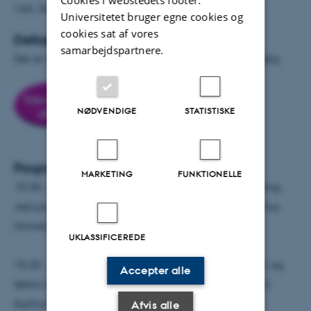
164, 2400 København NV, A220, Festsalen
Universitetet bruger egne cookies og
cookies sat af vores
Deltagelse
samarbejdspartnere.
Der er gratis deltagelse, men tilmelding er nødvendig
NØDVENDIGE
STATISTISKE
Program
MARKETING
FUNKTIONELLE
15.30 -15.35: Velkomst og skitsering af problemstilling,
ved prodekan for formidling Claus Holm, DPU, Aarhus
Universitet.
UKLASSIFICEREDE
15.35 - 16.30: Oplæg ved Charlotte Palludan, Ph.d. og
Accepter alle
lektor og Eva Gulløv, Ph.d. og lektor begge ved DPU,
Aarhus Universitet
Afvis alle