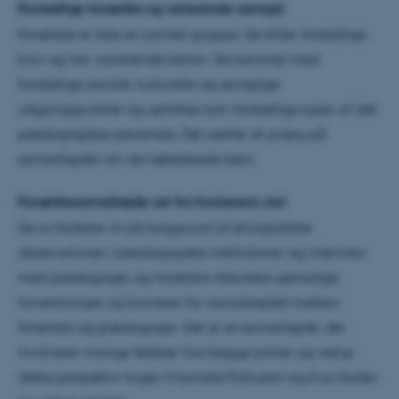
Forskellige forældre og varierende samspil
Forældre er ikke en samlet gruppe. De stiller forskellige
krav og har varierende behov. De kommer med
forskellige sociale, kulturelle og sproglige
udgangspunkter og opfattes som forskellige typer af det
pædagogiske personale. Det sætter sit præg på
samarbejdet om de højtelskede børn.
Forældresamarbejde set fra forskerens stol
De to forskere vil på baggrund af etnografiske
observationer i pædagogiske institutioner og interview
med pædagoger og forældre diskutere gensidige
forventninger og barrierer for samarbejdet mellem
forældre og pædagoger. Det er et samarbejde, der
involverer mange følelser hos begge parter og netop
dette perspektiv tager Charlotte Palludan og Eva Gulløv