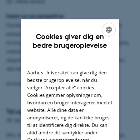
op i deres oplæg.
Debat og nye perspektiver
Oplægget og den efterfølgende debat bringer nye
perspektiver på dilemmaer i forældresamarbejdet.
Cookies giver dig en
Arrangementet henvender sig til alle, der har en faglig
ENGLISH
bedre brugeroplevelse
interesse inden for området, forældre til børn i
DANISH
daginstitutioner – kort sagt alle der har fokus på dem,
det hele handler om: De kære børn.
Aarhus Universitet kan give dig den
bedste brugeroplevelse, når du
Arrangementet afholdes i samarbejde med BUPL.
vælger ”Accepter alle” cookies.
Cookies gemmer oplysninger om,
hvordan en bruger interagerer med et
website. Alle dine data er
Tid og sted
anonymiseret, og de kan ikke bruges
28. april 2011 kl. 15.30-17.00
til at identificere dig direkte. Du kan
altid ændre dit samtykke under
DPU, Aarhus Universitet (Campus Emdrup), Tuborgvej
Cookies i webstedets footer.