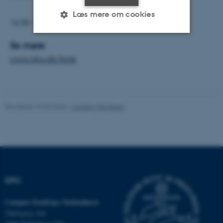
Læs mere om cookies
16.30 -17.00: Debat og spørgsmål fra salen
Se mere
Nødvendige
Statistiske
Marketing
www.dpu.dk/forsk
Funktionelle
Uklassificerede
Revideret 19.02.2026
-
Carsten Henriksen
Nødvendige cookies hjælper
med at gøre hjemmesiden
brugbar ved at aktivere nogle
grundlæggende funktioner
som navigation mm.
Hjemmesiden kan ikke
DPU
fungerer uden disse cookies.
Campus Emdrup i København
Tuborgvej 164