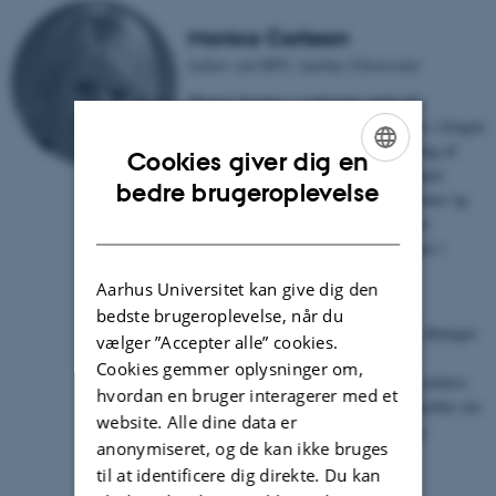
Monica Carlsson
Lektor ved DPU, Aarhus Universitet
Monica forsker i evaluering inden for
undervisning og uddannelse, herunder i brugen
af tests og målinger i kvalitetsudvikling af
Cookies giver dig en
praksis, og i hvordan sociale teknologier
ENGLISH
bedre brugeroplevelse
såsom professionelle kompetencerammer og
DANISH
vejledninger, som skal være med til at
implementere forskellige interventioner i
praksis, rammesætter læring og
Aarhus Universitet kan give dig den
kompetenceudvikling i praksis.
bedste brugeroplevelse, når du
Hun interesserer sig blandt andet for åbninger
vælger ”Accepter alle” cookies.
og udfordringer i forhold til mål om
Cookies gemmer oplysninger om,
bæredygtige tilgange til udvikling af praksis
hvordan en bruger interagerer med et
og for disse tilganges fundering i begreber om
website. Alle dine data er
transformativ læring, participation og
anonymiseret, og de kan ikke bruges
samarbejde.
til at identificere dig direkte. Du kan
Hjemmeside