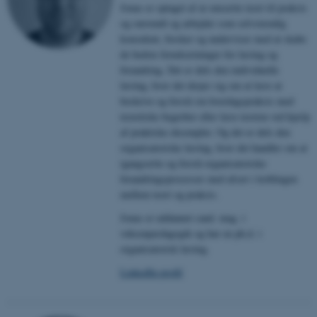
Jonas er optaget af at omsætte teori til praksis
og omvendt og arbejder som selvstændig
konsulent, forsker og underviser med at skabe
de bedste forudsætninger for læring og
forandring. Det er dels den individuelle
læring, hvor det drejer sig om at lære at
beskrive og forstå sin hverdagspraksis med
teoretiske begreber eller lære teorien ved hjælp
af praktiske eksempler. Og det er dels den
organisatoriske læring, hvor det handler om at
igangsætte og forstå organisatoriske
forandringsprocesser med afsæt i koblingen
mellem teori og praksis.
Jonas er uddannet cand. mag. i
voksenpædagogik og har en ph.d. i
organisatorisk læring.
LinkedIn-profil