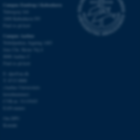
Campus Emdrup i København
Navn
Udbyder / Domæne
Tuborgvej 164
2400 København NV
be_typo_user
TYPO3 Association
.au.dk
Find os på kort
Campus Aarhus
Nobelparken, bygning 1483
Jens Chr. Skous Vej 4
fe_typo_user
Typo3 Association
.au.dk
8000 Aarhus C
Find os på kort
E:
dpu@au.dk
T: 8715 0000
(Aarhus Universitets
hovednummer)
CVR-nr: 31119103
EAN-numre
Om DPU
Kontakt
ASP.NET_SessionId
Microsoft Corporation