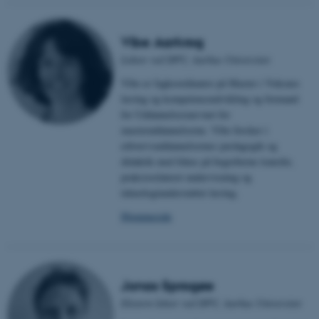
Vibe Aarkrog
Lektor ved DPU, Aarhus Universitet
Vibe er fagkoordinator på Master i Voksnes
læring og kompetenceudvikling og formand
for Uddannelsesnævnet for
masteruddannelserne. Vibe forsker i
erhvervsuddannelsernes pædagogik og
didaktik med fokus på begreberne transfer,
praksisrelateret undervisning og
teknologiunderstøttet læring.
Hjemmeside
Jonas Sprogøe
Ekstern lektor ved DPU, Aarhus Universitet