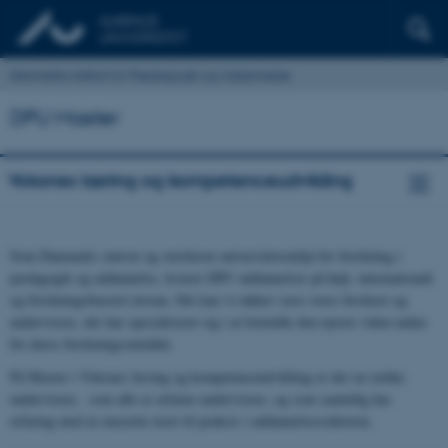
Danmarks institut for Pædagogik og Uddannelse
DPU Master
Voksnes læring og kompetenceudvikling
Som Danmarks største og stærkeste universitetsmiljø for forskning i
pædagogik og uddannelse, leverer DPU uddannelser på højt, internationalt
og forskningsbaseret niveau. Det kan vi takket være vores forskere og
undervisere, der har specialiseret sig i at formidle den nyeste viden inden
for deres forskningsområder.
På Master i Voksnes læring og kompetenceudvikling er der en række
undervisere, som alle er erfarne undervisere, og som samtidig har
erfaring med at omsætte teori til praksis i uddannelsessektoren.