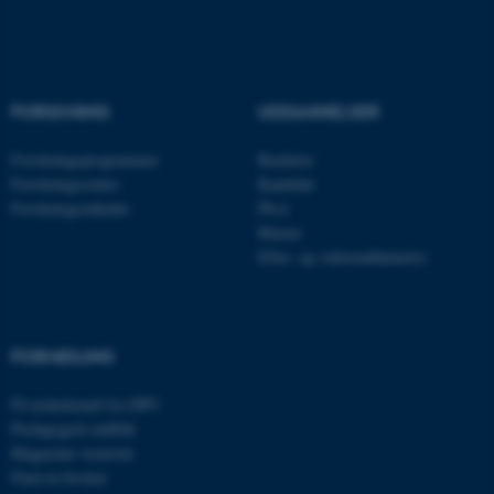
.au.dk
FORSKNING
UDDANNELSER
JSESSIONID
Oracle Corporation
.au.dk
Forskningsprogrammer
Bachelor
Forskningscentre
Kandidat
Forskningsenheder
Ph.d.
ARRAffinity
Master
Microsoft Corporation
.mitstudie.au.dk
Efter- og videreuddannelse
FORMIDLING
esctx
Microsoft Corporation
.login.microsoftonline.com
Få nyhedsmail fra DPU
fpc
Microsoft Corporation
Pædagogisk indblik
login.microsoftonline.com
Magasinet Asterisk
Find en forsker
__cf_bm
Cloudflare Inc.