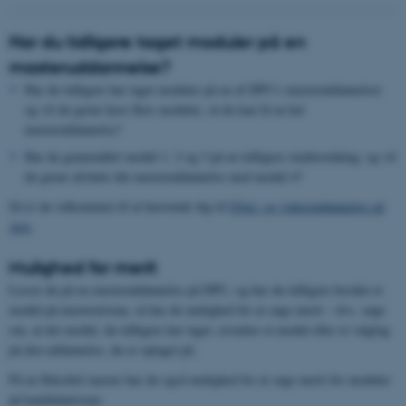
Har du tidligere taget moduler på en
masteruddannelse?
Har du tidligere har taget moduler på en af DPU's masteruddannelser
og vil du gerne have flere moduler, så du kan få en hel
masteruddannelse?
Har du gennemført modul 1, 2 og 3 på en tidligere studieordning, og vil
du gerne afslutte din masteruddannelse med modul 4?
Så er du velkommen til at henvende dig til
Efter- og videreuddannelse på
Arts
Mulighed for merit
Læser du på en masteruddannelse på DPU, og har du tidligere bestået et
modul på masterniveau, så har du mulighed for at søge merit – dvs. søge
om, at det modul, du tidligere har taget, erstatter et modul eller et valgfag
på den uddannelse, du er optaget på.
På en fleksibel master har du også mulighed for at søge merit for moduler
på kandidatniveau.