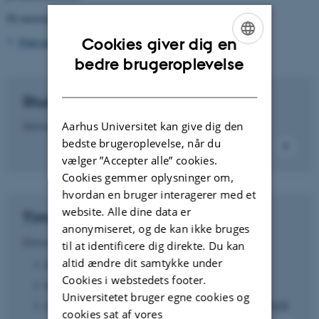
På masterprojektet / afgangsprojektet kan du ikke søge merit.
Find mere information om meritansøgning her
Cookies giver dig en
ENGLISH
bedre brugeroplevelse
DANISH
Studieportalen
Aarhus Universitet kan give dig den
Informationer om undervisning, eksamen mv.
bedste brugeroplevelse, når du
vælger ”Accepter alle” cookies.
Cookies gemmer oplysninger om,
hvordan en bruger interagerer med et
website. Alle dine data er
Timetable.au.dk
anonymiseret, og de kan ikke bruges
Datoer og tidspunkter for din undervisning:
til at identificere dig direkte. Du kan
altid ændre dit samtykke under
Klik på TILFØJ TIMEPLAN
Cookies i webstedets footer.
Klik på KURSUS
Universitetet bruger egne cookies og
Søg dit kursus frem og tryk på TILFØJ TIMEPLANER
cookies sat af vores