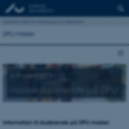
Danmarks institut for Pædagogik og Uddannelse
DPU Master
Information til
masterstuderende på DPU
Information til studerende på DPU master