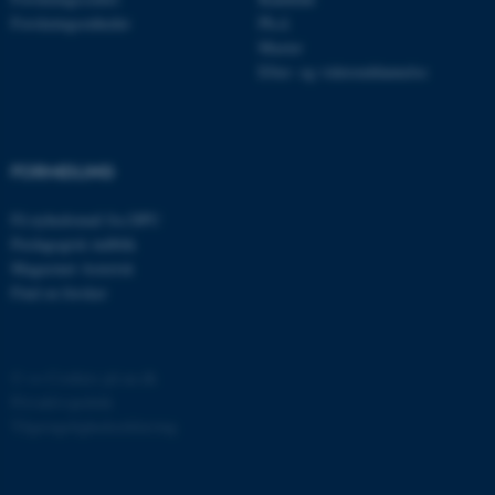
Forskningsenheder
Ph.d.
Master
Efter- og videreuddannelse
fe_typo_user
Typo3 Association
.au.dk
FORMIDLING
Få nyhedsmail fra DPU
Pædagogisk indblik
Magasinet Asterisk
Find en forsker
©
—
Cookies på au.dk
ASP.NET_SessionId
Microsoft Corporation
Privatlivspolitik
.au.dk
Tilgængelighedserklæring