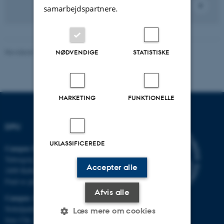
samarbejdspartnere.
Revideret 16.04.2026
-
Carsten Henriksen
NØDVENDIGE
STATISTISKE
MARKETING
FUNKTIONELLE
DPU
UKLASSIFICEREDE
Campus Emdrup i København
Tuborgvej 164
Accepter alle
2400 København NV
Find os på kort
Afvis alle
Campus Aarhus
Nobelparken, bygning 1483
Læs mere om cookies
Jens Chr. Skous Vej 4