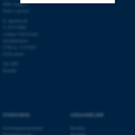
8000 Aarhus C
Find os på kort
Nødvendige
Statistiske
Marketing
E:
dpu@au.dk
Funktionelle
Uklassificerede
T: 8715 0000
(Aarhus Universitets
hovednummer)
CVR-nr: 31119103
Nødvendige cookies hjælper
EAN-numre
med at gøre hjemmesiden
Om DPU
brugbar ved at aktivere nogle
Kontakt
grundlæggende funktioner
som navigation mm.
Hjemmesiden kan ikke
fungerer uden disse cookies.
FORSKNING
UDDANNELSER
Navn
Udbyder / Domæne
Forskningsprogrammer
Bachelor
be_typo_user
TYPO3 Association
.au.dk
Forskningscentre
Kandidat