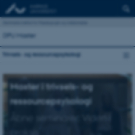
Danmarks institut for Pædagogik og Uddannelse
DPU Master
Trivsels- og ressourcepsykologi
Master i trivsels- og
ressourcepsykologi
Åbne seminarer: Viden i
praksis