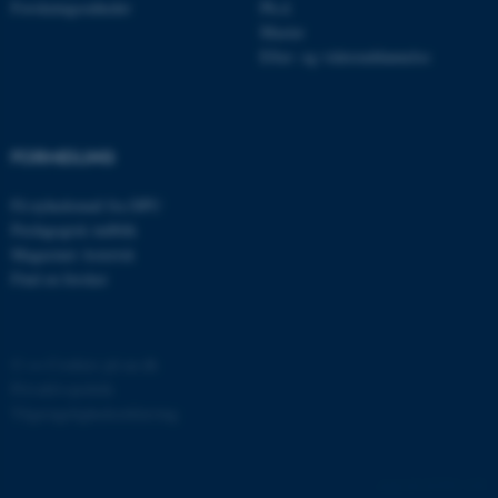
Forskningsenheder
Ph.d.
CFTOKEN
Adobe Inc.
eddiprod.au.dk
Master
Efter- og videreuddannelse
FORMIDLING
Få nyhedsmail fra DPU
Pædagogisk indblik
OptanonConsent
OneTrust LLC
Magasinet Asterisk
.pure.au.dk
Find en forsker
©
—
Cookies på au.dk
Privatlivspolitik
Tilgængelighedserklæring
82395 / i29