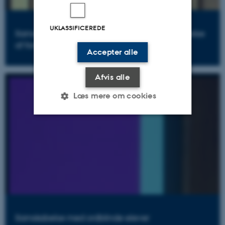
UKLASSIFICEREDE
Samskabelse af alternativer - veje til forebyggelse
af forråelse i ældreplejen
Accepter alle
Afvis alle
Læs mere om cookies
Nødvendige
Statistiske
Marketing
Funktionelle
Uklassificerede
Nødvendige cookies hjælper
med at gøre hjemmesiden
Samskabelse med ordblinde elever
brugbar ved at aktivere nogle