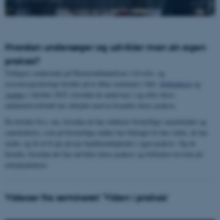
Hvordan undersøger og udvikler man sin egen
praksis?
Tidligere studerende på Masteruddannelsen i trivsels- og
ressourcepsykologi fortalte på to åbne seminarer i hhv.
København
og
Aarhus
i oktober 2025, hvordan de undervejs i og efter deres
uddannelsesforløb har arbejdet med at forandre deres praksis.
De fortalte bl.a. om, hvordan de har etableret forskellige samarbejder og
samskabelse, som på forskellige måder har bidraget til den viden, de har
skabt, og til at få øje på nye handlemuligheder i egen praksis. Og de
fortalte, hvordan det har udviklet deres praksis og forbedret trivslen på
arbejdspladsen.
Videoer fra seminaret 'Viden i praksis'