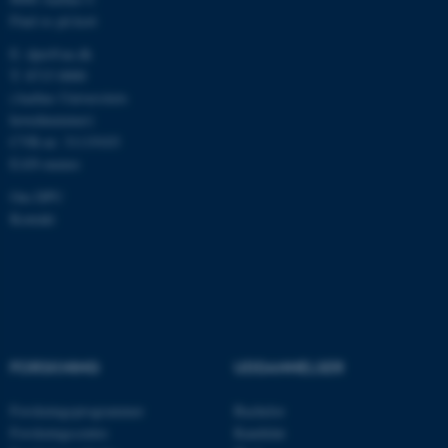
Find os på kort
E:
dpu@au.dk
T: 8715 0000
(Aarhus Universitets
hovednummer)
ASP.NET_SessionId
Microsoft Corporation
CVR-nr: 31119103
.au.dk
EAN-numre
Om DPU
Kontakt
JSESSIONID
Oracle Corporation
.au.dk
AWSALBTGCORS
Amazon Web Services, Inc.
airtable.com
FORSKNING
UDDANNELSER
Forskningsprogrammer
Bachelor
Forskningscentre
Kandidat