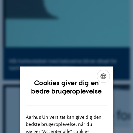
Når fællesskabet med beboerne bliver afsæt for
læring og kulturel forandring
Cookies giver dig en
ENGLISH
bedre brugeroplevelse
DANISH
Aarhus Universitet kan give dig den
bedste brugeroplevelse, når du
vælger ”Accepter alle” cookies.