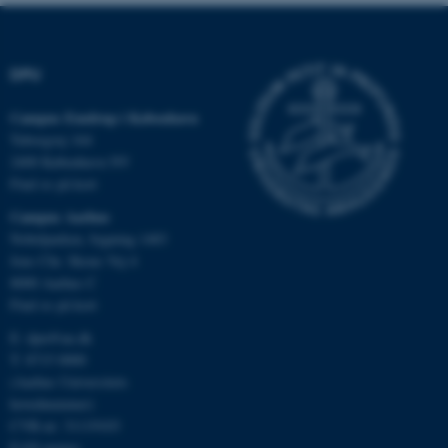
DPU
Nødvendige cookies hjælper
med at gøre hjemmesiden
Campus Emdrup i København
brugbar ved at aktivere nogle
Tuborgvej 164
grundlæggende funktioner
2400 København NV
som navigation mm.
Find os på kort
Hjemmesiden kan ikke
Campus Aarhus
fungerer uden disse cookies.
Nobelparken, bygning 1483
Jens Chr. Skous Vej 4
8000 Aarhus C
Find os på kort
Navn
Udbyder / Domæne
E:
dpu@au.dk
be_typo_user
TYPO3 Association
.au.dk
T: 8715 0000
(Aarhus Universitets
hovednummer)
CVR-nr: 31119103
fe_typo_user
Typo3 Association
EAN-numre