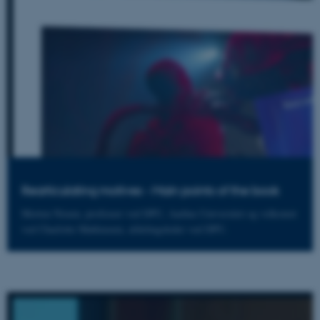
Rearticulating motives - Main points of the book
Morten Nissen, professor ved DPU, Aarhus Universitet og velkomst
ved Charlotte Mathiassen, afdelingsleder ved DPU.