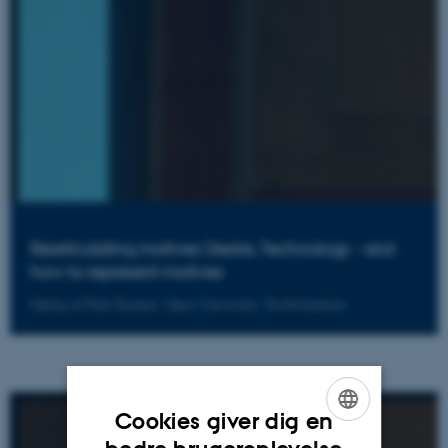
Rearticulating motives: Desire, Technology - and
how to represent motives
Oplæg af Paul Stenner, Open University, Storbritannien.
Cookies giver dig en
ENGLISH