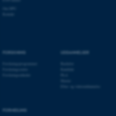
.au.dk
Om DPU
Kontakt
FORSKNING
UDDANNELSER
Forskningsprogrammer
Bachelor
Forskningscentre
Kandidat
ASP.NET_SessionId
Microsoft Corporation
.au.dk
Forskningsenheder
Ph.d.
Master
Efter- og videreuddannelse
JSESSIONID
Oracle Corporation
.au.dk
FORMIDLING