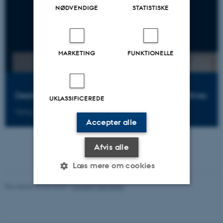
NØDVENDIGE
STATISTISKE
MARKETING
FUNKTIONELLE
Desire, Technology - and how to represent motives
UKLASSIFICEREDE
Oplæg af Gerald More, Durham University, Storbritannien.
Accepter alle
Afvis alle
Læs mere om cookies
Revideret 24.04.2025
-
Carsten Henriksen
Nødvendige
Statistiske
Marketing
Funktionelle
Uklassificerede