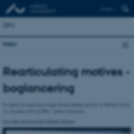
English
DPU
Viden
Rearticulating motives -
boglancering
Se oplæg fra lancering af bogen 'Rearticulating motives' af Morten Nissen
12. december 2023 på DPU, Aarhus Universitet.
Læs mere om bogen hos forlaget Springer