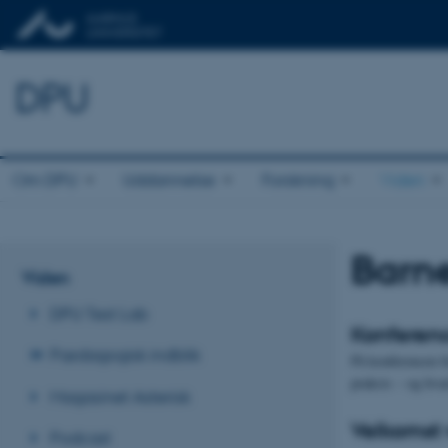
DPU
Om DPU
Uddannelse
Forskning
Viden
Barne
Viden
DPU Test Lab
Konferen
Pædagogisk indblik
På konferencen f
praksis – og hva
Magasinet Asterisk
Velkomst 
Podcast