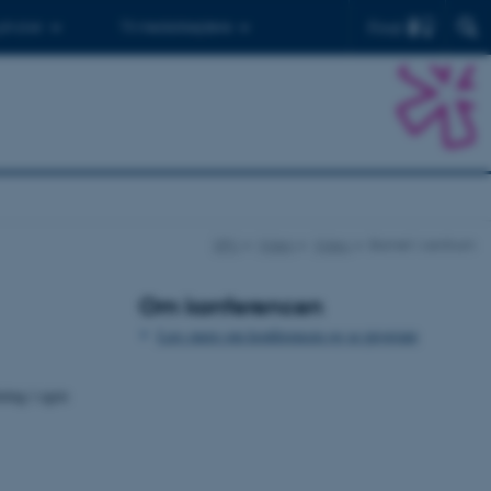
Find
 ph.d.er
Til medarbejdere
DPU
Viden
Video
Barnet i centrum
Om konferencen
Læs mere om konferencen og se program
ning i egen