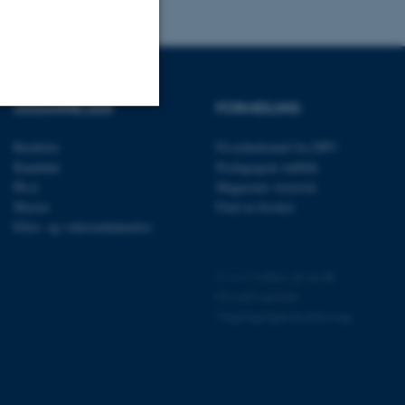
UDDANNELSER
FORMIDLING
Uklassificerede
Bachelor
Få nyhedsmail fra DPU
Kandidat
Pædagogisk indblik
Ph.d.
Magasinet Asterisk
Master
Find en forsker
ere nogle
Efter- og videreuddannelse
rer uden disse
©
—
Cookies på au.dk
Privatlivspolitik
Tilgængelighedserklæring
 vores CMS-udbyder,
identificere en backend-
bruger er logget ind i