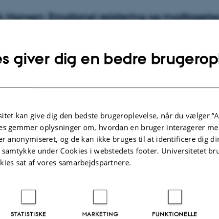
k Hansen: Emotionel relatering og modtagels
th: Voksen-barn samspil og læring
s giver dig en bedre brugerop
river Jensen: Dynamisk didaktik
e: De yngste børns leg og venskab - en
isering
itet kan give dig den bedste brugeroplevelse, når du vælger ”A
es gemmer oplysninger om, hvordan en bruger interagerer med
 Kommune
er anonymiseret, og de kan ikke bruges til at identificere dig d
t samtykke under Cookies i webstedets footer. Universitetet br
g Kommune
kies sat af vores samarbejdspartnere.
t: Det pædagogiske arbejde med de 0-3 åri
.2025
-
Michelle Fehlhaber
STATISTISKE
MARKETING
FUNKTIONELLE