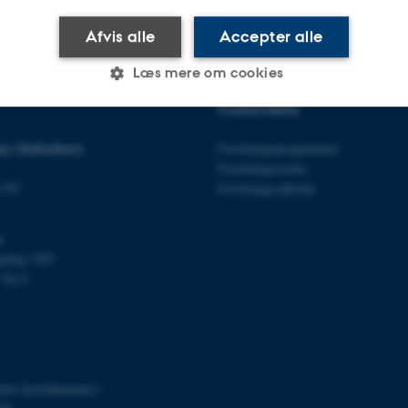
Afvis alle
Accepter alle
Læs mere om cookies
FORSKNING
Statistiske
Marketing
Funktionelle
p i København
Forskningsprogrammer
Forskningscentre
n NV
Forskningsenheder
es hjælper med at gøre hjemmesiden brugbar ved at aktiv
s
nktioner som navigation mm. Hjemmesiden kan ikke funge
gning 1483
Vej 4
Udbyder / Domæne
Udløb
Beskrivelse
30
Denne cookie sættes af
TYPO3 Association
minutter
TYPO3, og bruges til at 
.au.dk
itets hovednummer)
session, når en backend-
TYPO3 eller Frontend.