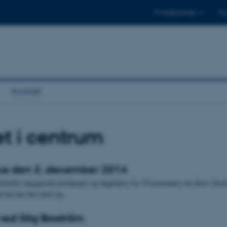
Til studerende
Til
Kontakt
t i centrum
ce den 3. december 2014
ortæller engagerede pædagoger og dagplejere fra 18 kommuner om deres forsk
d den har ført med sig.
ved Stig Broström