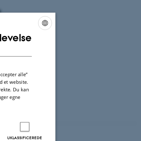
e
levelse
ENGLISH
DANISH
ccepter alle”
 et website.
irekte. Du kan
uger egne
ge
UKLASSIFICEREDE