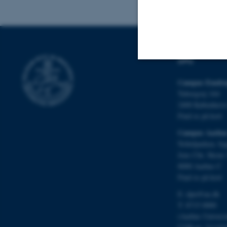
DPU
Nødvendige
Campus Emdru
Tuborgvej 164
2400 Københav
Find os på kort
Nødvendige cooki
Campus Aarhu
grundlæggende fu
Nobelparken, by
cookies.
Jens Chr. Skous 
8000 Aarhus C
Find os på kort
Navn
E:
dpu@au.dk
T: 8715 0000
be_typo_user
(Aarhus Univers