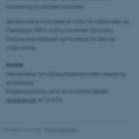
Hjemmesiden kan ikke
finansiering af jubilæets aktiviteter.
fungerer uden disse cookies.
Sekretariatet er finansieret af Institut for Uddannelse og
Pædagogik (DPU), Aarhus Universitet, Danmarks
Navn
Udbyder / Domæne
Pædagogiske Bibliotek og Ministeriet for Børn og
be_typo_user
TYPO3 Association
Undervisning.
.au.dk
Kontakt
fe_typo_user
Henvendelser om jubilæumssekretariatets arbejde og
Typo3 Association
.au.dk
skolehistorie:
Projektkoordinator, ph.d. Anne Katrine Gjerløff
angj@dpu.dk
; 8716 3774
Revideret 07.07.2026
-
Carsten Henriksen