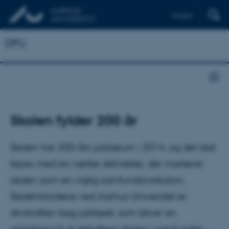
English
DPU
Skolen fylder 200 år
Skolen har 200-års jubilæum i 2014, og det skal
fejres med en række aktiviteter, der markerer
skolen som en vigtig samfundsinstitution.
Skolehistorikere ved Aarhus Universitet er
drivkraften bag jubilæet, som bliver en