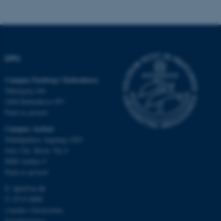
ASP.NET_SessionId
Microsoft Corporation
.au.dk
DPU
Campus Emdrup i København
Tuborgvej 164
JSESSIONID
Oracle Corporation
.au.dk
2400 København NV
Find os på kort
Campus Aarhus
Nobelparken, bygning 1483
ARRAffinity
Microsoft Corporation
.mitstudie.au.dk
Jens Chr. Skous Vej 4
8000 Aarhus C
Find os på kort
E:
dpu@au.dk
esctx
Microsoft Corporation
T: 8715 0000
.login.microsoftonline.com
(Aarhus Universitets
hovednummer)