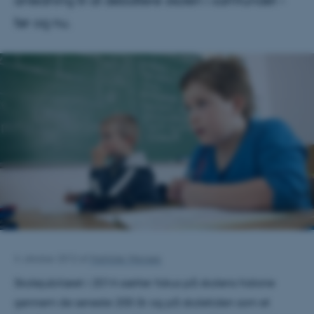
anledning til at debattere skolen i samfundet –
før og nu.
4. oktober 2012
af
Mathilde Weirsøe
Skolejubilæet i 2014 sætter fokus på skolens historie
gennem de seneste 200 år og på skoletiden som et