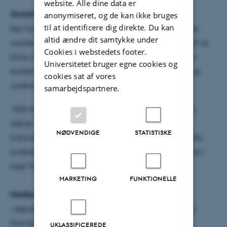
website. Alle dine data er
Skolehistorien er aktuel i dag
anonymiseret, og de kan ikke bruges
til at identificere dig direkte. Du kan
Der fandtes skoler i Danmark før 1814, men jubilæet
altid ændre dit samtykke under
markerer, at man for 200 år siden koblede pligten til at
Cookies i webstedets footer.
blive undervist med retten til at blive undervist. Men
Universitetet bruger egne cookies og
skolehistorien er også aktuel for skoledebatten i dag,
cookies sat af vores
understreger forskerne.
samarbejdspartnere.
”200-års jubilæet er også en mulighed for at skabe
debat og opmærksomhed om de traditioner og
NØDVENDIGE
STATISTISKE
historiske baggrunde, der ligger bag skolens aktuelle
problemer– og som får indflydelse på skolens fremtid,”
siger Ning de Coninck-Smith.
MARKETING
FUNKTIONELLE
Medlemmer i Jubilæumsstyregruppen
• Børne- og undervisningsminister Christine Antorini
(formand)
UKLASSIFICEREDE