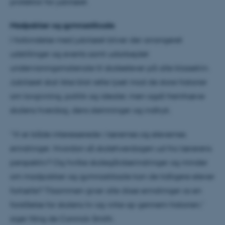
protektor for jubilæet.
Madpakker og gymnastiksale
I forbindelse med jubilæet bliver der arrangeret
udstillinger og events samt udarbejdet
undervisningsmateriale til skoleelever på alle klassetrin.
Jubilæet skal ikke blot rette lyset mod de store historier
om lovgivning, politik og idealer, men også fremhæve
skolens hverdag, dens stemninger og indtryk.
”Vi er både interesserede i lærernes og elevernes
erindringer. Hvordan så skolehverdagen ud fra lærerens
perspektiv? Og hvilke skolegårdserindringer og minder
om madpakker og gymnastiksale kan de tidligere elever
fortælle? Tilsammen giver alle disse erindringer os en
forståelse for skolens liv og virke op gennem historien,”
siger Ning de Coninck-Smith.