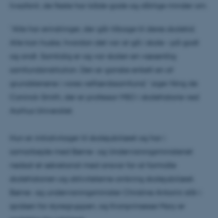
livsafsnit, de fleste har både gode og dårlige minder om.
”Alle har erindringer, der går tilbage til deres skoletid.
Alle kan huske, hvordan det var at gå i skole – på godt
og ondt. Samtidig er og var skolen en væsentlig
samfundsinstitution. Den er ganske enkelt en af
grundstenene i vores velfærdssamfund,” siger Ning de
Coninck-Smith, der er professor MSO i skolehistorie ved
Aarhus Universitet.
Hun er initiativtager til skolejubilæet og har i
samarbejde med Børne- og Undervisningsministeriet
nedsat et sekretariat med ansvar for at formidle
skolehistorien og aktiviteterne omkring skolejubilæet.
Børne- og undervisningsminister Christine Antorini står i
spidsen for styregruppen, og Kronprinsesse Mary er