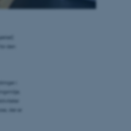
ektet)
for den
ringer i
ngsmiljø,
iviteter
se, der er