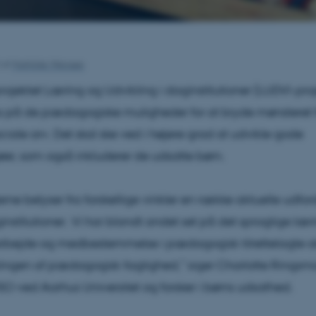
2
af
Mathilde Weirsøe
rojektet Læring og Udvikling i daginstitutioner (LUDVI-proj
s på de pædagogiske muligheder for at bryde mønsteret 
ciale arv. Det skal ske ved i højere grad at udvikle gode
øer, som også inkluderer de udsatte børn.
rne belyser fra forskellige vinkler en række aktuelle udford
nstitutioner. Vi har blandt andet set på det sproglige læri
rbejde og medbestemmelse i pædagogisk tilrettelagte akt
ingen af pædagogisk faglighed,” siger Charlotte Ringsmo
SO ved Aarhus Universitet og forsker i børns udsathed.