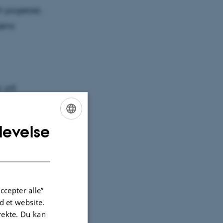
-projektet,
ørns
a. på
nen. De
tninger og
levelse
ENGLISH
DANISH
50 procent
egative
ccepter alle”
n,” siger
 et website.
irekte. Du kan