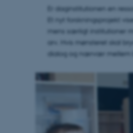
Er daginstitutionen en resso
Et nyt forskningsprojekt vis
mens særligt institutioner 
arv. Hvis mønsteret skal b
dialog og nærvær mellem 