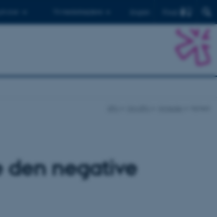
Find
 ph.d.er
Til medarbejdere
English
DPU
Om DPU
Nyheder
Nyhed
 den negative