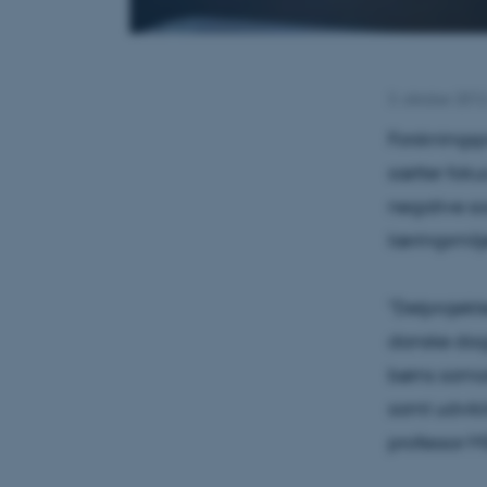
3. oktober 201
Forskningsp
sætter foku
negative so
læringsmilj
"Delprojekte
danske dagi
børns sama
samt udvikl
professor M