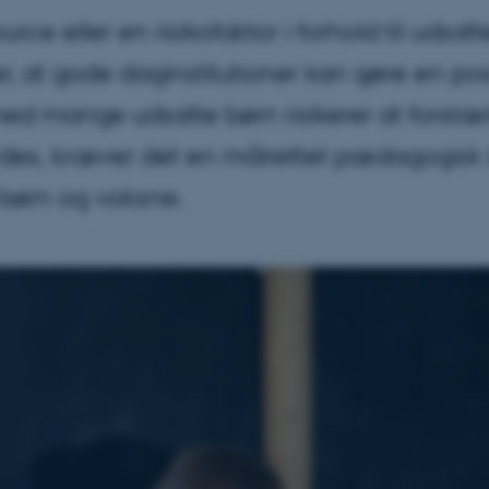
urce eller en risikofaktor i forhold til udsat
er, at gode daginstitutioner kan gøre en posi
med mange udsatte børn risikerer at forstæ
rydes, kræver det en målrettet pædagogisk 
børn og voksne.