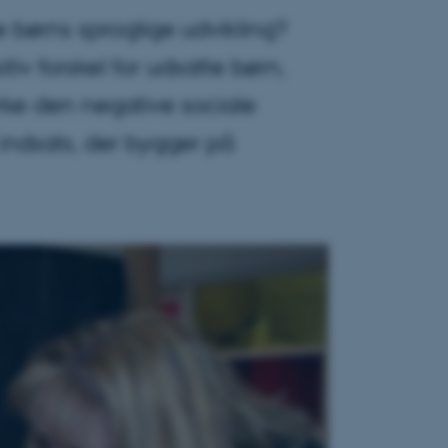
te børns sproglige udvikling?
tiv forskel for udsatte børn,
rke den negative sociale
indsats, der bygger på