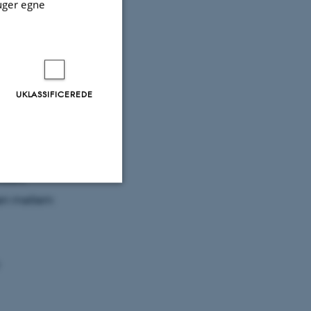
uger egne
al arv og
tureret.
UKLASSIFICEREDE
reret og
samtidig
gogiske
rdan,
gen mellem
Uklassificerede
ere nogle
rer uden disse