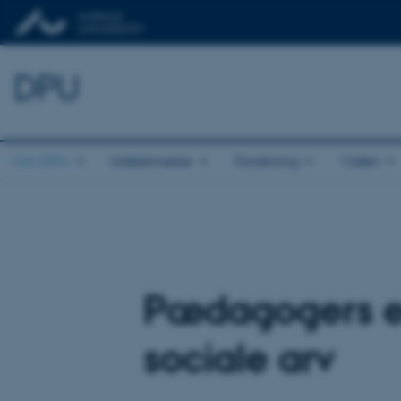
DPU
Om DPU
Uddannelse
Forskning
Viden
Pædagogers e
sociale arv