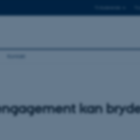
Til studerende
Til
Kontakt
ngagement kan bryde