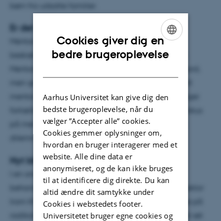
børn fra udsatte familier.
Er det godt at have en mentor?
Cookies giver dig en
Mentorordninger er i vækst indenfor
ENGLISH
bedre brugeroplevelse
beskæftigelsesområdet og i uddannelsessystemet.
DANISH
Mentorer er et begreb, der er eksploderet som plusord,
men generelt ved vi faktisk ikke meget om, hvorvidt
mentorordninger virker eller ej. Lektor Søren Langager
Aarhus Universitet kan give dig den
bedste brugeroplevelse, når du
fortæller i artiklen ”En særlig voksen” om det nye fokus
vælger ”Accepter alle” cookies.
på mentorer i det socialpædagogiske arbejde og
Cookies gemmer oplysninger om,
dilemmaer ved indsatserne.
hvordan en bruger interagerer med et
website. Alle dine data er
Nyt blik på radikalisering
anonymiseret, og de kan ikke bruges
I en anden boldgade tages radikalisering under
til at identificere dig direkte. Du kan
behandling i artiklen ”At forstå det uforståelige”. Lektor
altid ændre dit samtykke under
Iram Khawaja peger på, at det er nødvendigt at se på
Cookies i webstedets footer.
Universitetet bruger egne cookies og
radikalisering med nye briller. Tidligere har vi oftest set