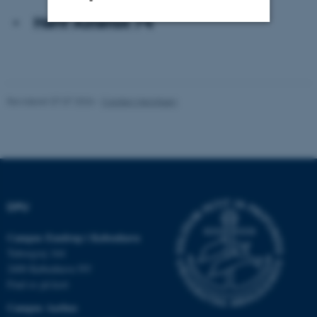
Hent Asterisk 74
Nødvendige
Statistiske
Marketing
Funktionelle
Uklassificerede
Revideret 07.07.2026
-
Carsten Henriksen
Nødvendige cookies hjælper
med at gøre hjemmesiden
brugbar ved at aktivere nogle
grundlæggende funktioner
som navigation mm.
DPU
Hjemmesiden kan ikke
fungerer uden disse cookies.
Campus Emdrup i København
Tuborgvej 164
2400 København NV
Find os på kort
Navn
Udbyder / Domæne
Campus Aarhus