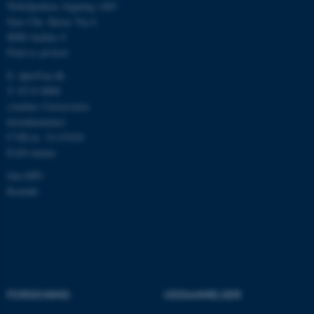
be_typo_user
TYPO3 Association
Nobelparken, bygning 1483
.au.dk
Jens Chr. Skous Vej 4
8000 Aarhus C
Find os på kort
fe_typo_user
Typo3 Association
E:
dpu@au.dk
.au.dk
T: 8715 0000
(Aarhus Universitets
hovednummer)
CVR-nr: 31119103
EAN-numre
Om DPU
Kontakt
ASP.NET_SessionId
Microsoft Corporation
.au.dk
FORSKNING
UDDANNELSER