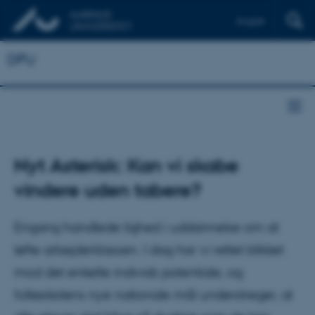
English
DPU
Nyt Asterisk: Kan vi skabe
vindere uden tabere?
Engang handlede lighed i uddannelse om at
løfte arbejderklassen. I dag har vi rettet blikket
mod det enkelte individs potentiale, og
folkeskolens nye nationale mål understreger, at