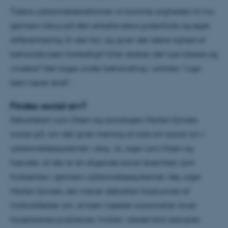
Tidens uddannelsesreformer vil komme uligheden til livs
gennem fokus på den enkelte elevs potentiale og øget
differentiering. Er det fair, og giver det større lighed at
behandle børn forskelligt? Eller skaber det nye tabere og
vindere? Det tages under behandling i artiklen ”Lige
børn lærer skidt”.
Findes social arv?
Debattøren Lars Olsen og sociologen Morten Ejrnæs
svarer på, om det giver mening at tale om social arv i
uddannelsessystemet i dag. Ja, siger Lars Olsen og
hævder, at der er en stigende social skævhed, som
forstærkes i gennem uddannelsessystemet. Nej, siger
Morten Ejrnæs, der mener debatten forplumres af
misforståelser om, at børn næsten automatisk arver
forældrenes problemer, hvilket i stedet blot stempler