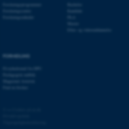
Forskningsprogrammer
Bachelor
Forskningscentre
Kandidat
JSESSIONID
Oracle Corporation
Forskningsenheder
Ph.d.
.au.dk
Master
Efter- og videreuddannelse
ARRAffinity
Microsoft Corporation
.mitstudie.au.dk
FORMIDLING
Få nyhedsmail fra DPU
esctx
Pædagogisk indblik
Microsoft Corporation
.login.microsoftonline.com
Magasinet Asterisk
Find en forsker
fpc
Microsoft Corporation
login.microsoftonline.com
__cf_bm
Cloudflare Inc.
©
—
Cookies på au.dk
.pure.au.dk
Privatlivspolitik
Tilgængelighedserklæring