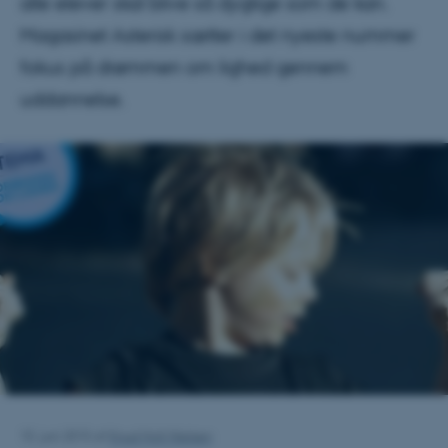
alle elever skal blive så dygtige som de kan.
Magasinet Asterisk sætter i det nyeste nummer
fokus på drømmen om lighed gennem
uddannelse.
10. juni 2015
af
Knud Holt Nielsen