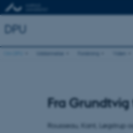
DPU
Om DPU
Uddannelse
Forskning
Viden
Fra Grundtvig 
Rousseau, Kant, Løgstrup o