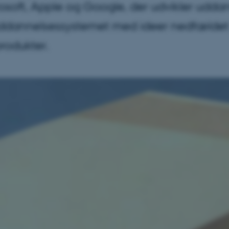
osoft, Apple og Google, der udvikler udda
annelsessystemet med ideer nedfældet i 
rodukter.