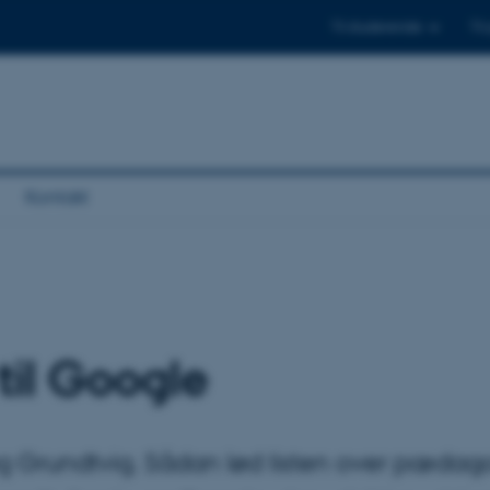
Til studerende
Til
Kontakt
til Google
g Grundtvig. Sådan lød listen over pædago