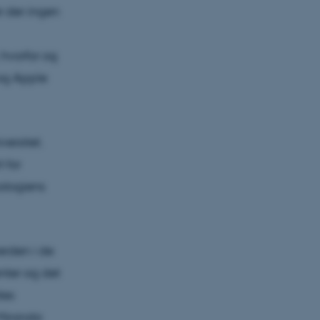
 der ingen
hvorfor og
 og Apple
ersitet.
 for
ologiens
erden i de
enter og det
tes
 Miranda