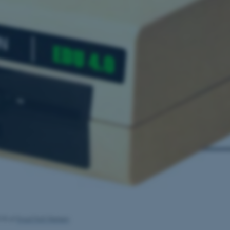
018
af
Knud Holt Nielsen