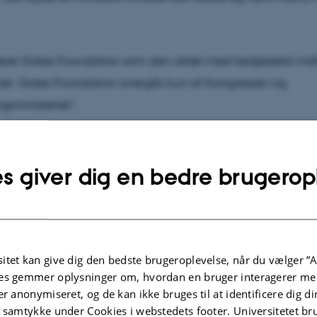
erer Gates Foundation som den aktør med tredjestørst ind
et. Gates Foundation overgås kun af Kongressen og
gsministeriet”.
 internationale dagorden står også konceptet ’21st century 
 af en række internationale forskere og virksomheder, som 
s giver dig en bedre brugerop
le kompetencer hos eleverne, der bliver nødvendige for d
n. Med afsæt i fagenes mål bliver undervisningen så design
Century Skills’. Blandt de virksomheder, der er med i konso
er blandt andet Microsoft, Intel, Apple og Cisco.
itet kan give dig den bedste brugeroplevelse, når du vælger ”A
es gemmer oplysninger om, hvordan en bruger interagerer med
er anonymiseret, og de kan ikke bruges til at identificere dig d
tager også til i dag i Danmark. Fx er der blevet bygget en 
t samtykke under Cookies i webstedets footer. Universitetet br