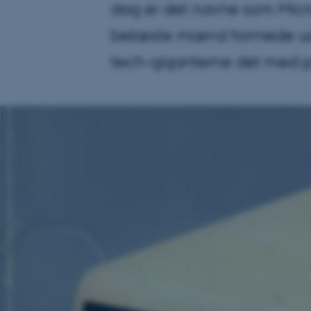
dag er det navne som Micr
belæste mænd formede udd
tech-giganterne det med p