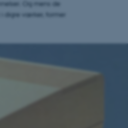
nnelser. Og mens de
digre værker, former