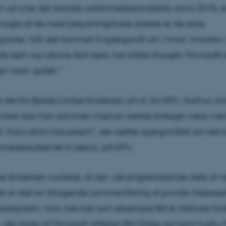
n ud over det danske uddannelseslandskab anno 2018, er
t nogle af de mest betydningsfulde aktører er de store
ganter. Når det kommer til spørgsmål om, hvad, hvordan, 
e børn og voksne skal lære, har både Google, Microsoft
er med i spillet.”
 det fra Bjarke Lindsø Andersen, ph.d. fra DPU, Aarhus Univ
vember skal han sammen med en række kolleger være vært
 ’Education Disrupted?’, der sætter spørgsmålet om tekn
annelsessystemet til debat, på DPU.
sø Andersen vurderer, at der i de engelsktalende dele af v
er er sket en tiltagende sammenfiltring af private interess
skolesystem. Han nævner som eksempel Bill & Melinda Ga
der styres af Microsoft-stifteren Bill Gates og hans hustru