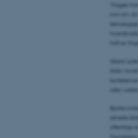
”Kigger ma
tvivl om, a
teknologigi
hvornår båd
haft en fing
Sådan lyder
Sidst i no
konferencen
rolle i udd
Bjarke Lind
seneste årti
offentlige 
Foundation, 