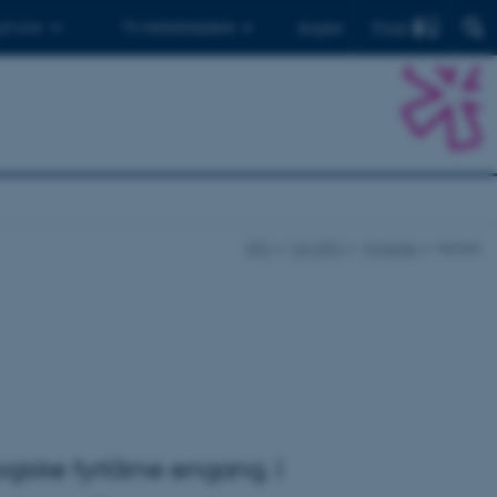
Find
 ph.d.er
Til medarbejdere
English
DPU
Om DPU
Nyheder
Nyhed
giske fyrtårne engang. I