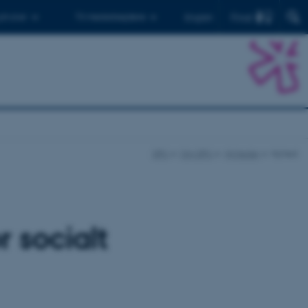
Find
 ph.d.er
Til medarbejdere
English
DPU
Om DPU
Nyheder
Nyhed
r socialt