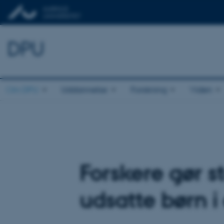
DPU
Om DPU
Uddannelse
Forskning
Viden
Forskere gør st
udsatte børn i