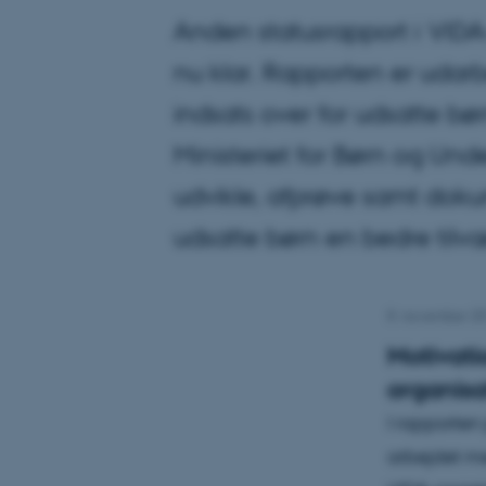
Anden statusrapport i VIDA-
nu klar. Rapporten er udarb
indsats over for udsatte bør
Ministeriet for Børn og Unde
udvikle, afprøve samt doku
udsatte børn en bedre tilvæ
8. november 2
Motivati
organisa
I rapporten
arbejdet me