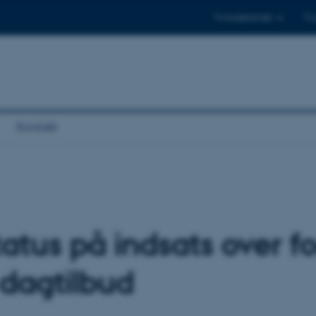
Til studerende
Til
Kontakt
atus på indsats over fo
 dagtilbud