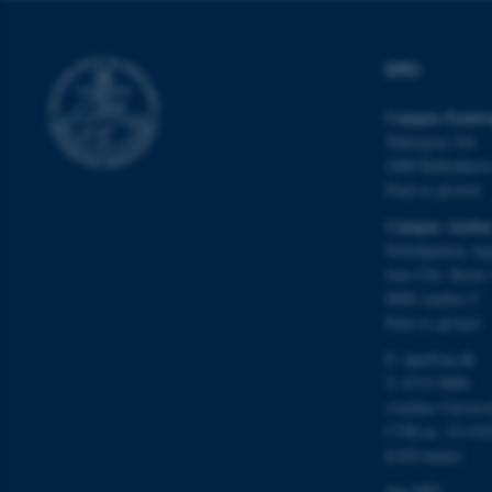
JSESSIONID
DPU
AWSALBTGCORS
Campus Emdru
Tuborgvej 164
CFTOKEN
2400 Københav
Find os på kort
Campus Aarhu
Nobelparken, by
Jens Chr. Skous 
OptanonConsent
8000 Aarhus C
Find os på kort
E:
dpu@au.dk
T: 8715 0000
(Aarhus Univers
CVR-nr: 311191
EAN-numre
Om DPU