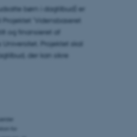
dsatte børn i dagtilbud) er
l Projektet ’Vidensbaseret
lt og finansieret af
Universitet. Projektet skal
tilbud, der kan sikre
gælder
ion for