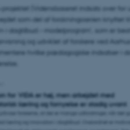
projektet (Vidensbaseret indsats over for u
ejdet som del af forskningsserien knyttet ti
n i dagtilbud – modelprogram’, som er besti
rvisning og udviklet af forskere ved Aarhus 
mentere hvilke pædagogiske indsatser i dag
relse.
011
on for VIDA er høj, men arbejdet med
torisk læring og fornyelse er stadig uvant
 påviser forskerne, at der er mange udfordringer, når det 
d læring og innovation i dagtilbud. Overordnet er motivat