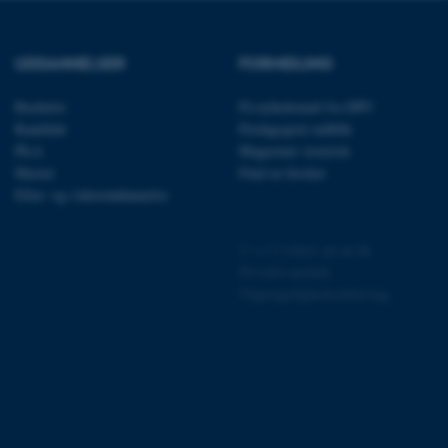
session cookie, brugt af
Bruges normalt til at
ugersession af serveren.
UDDANNELSER
FORMIDLING
at understøtte
vilket sikrer, at
er bliver dirigeret til
Bachelor
Få nyhedsmail fra DPU
er browsersession.
Kandidat
Pædagogisk indblik
dFusion-applikationer.
Ph.d.
Magasinet Asterisk
 CFID hjælper denne
dentificere en klientenhed
Master
Find en forsker
t muligt for webstedet at
Efter- og videreuddannelse
nsvariabler. Hvordan
kke for webstedet. CFTOKEN
l til identifikation af
©
—
Cookies på au.dk
f løsning af
Privatlivspolitik
 fra OneTrust. Den
Tilgængelighedserklæring
ategorierne af cookies,
og om besøgende har
ge samtykke til brugen af
det muligt for
re, at cookies i hver
gerens browser, når der
okien har en normal
lbagevendende besøgende på
cer husket. Den
nger, der kan identificere