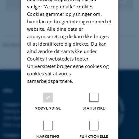
vælger ”Accepter alle” cookies.
Cookies gemmer oplysninger om,
hvordan en bruger interagerer med et
website. Alle dine data er
anonymiseret, og de kan ikke bruges
til at identificere dig direkte. Du kan
Revideret 07.07.2026
-
Carsten Henriksen
altid ændre dit samtykke under
Cookies i webstedets footer.
Universitetet bruger egne cookies og
cookies sat af vores
samarbejdspartnere.
DPU
Campus Emdrup i København
NØDVENDIGE
STATISTISKE
Tuborgvej 164
2400 København NV
Find os på kort
Campus Aarhus
MARKETING
FUNKTIONELLE