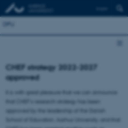
English
DPU
CHEF strategy 2022-2027
approved
It is with great pleasure that we can announce
that CHEF’s research strategy has been
approved by the leadership of the Danish
School of Education, Aarhus University, and that