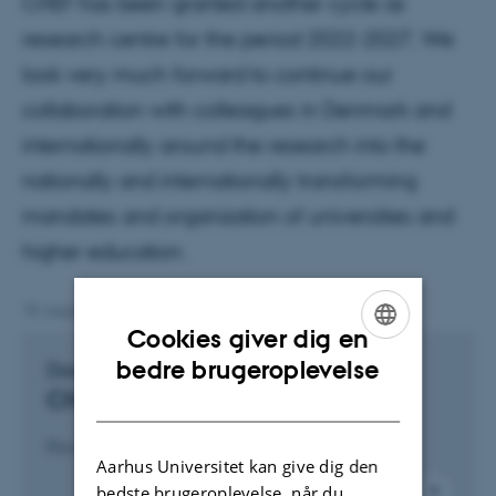
CHEF has been granted another cycle as
research centre for the period 2022-2027. We
look very much forward to continue our
collaboration with colleagues in Denmark and
internationally around the research into the
nationally and internationally transforming
mandates and organization of universities and
higher education.
18. august 2022
af
CHEF
Cookies giver dig en
ENGLISH
bedre brugeroplevelse
Download
Chef strategy 2022-2027
DANISH
Press here to download the strategy (pdf).
Aarhus Universitet kan give dig den
bedste brugeroplevelse, når du