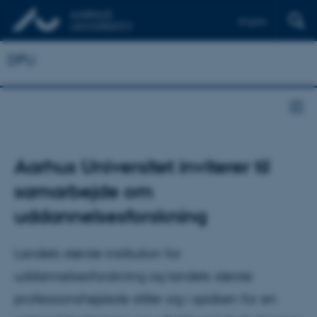
English
DPU
Aarhus Universitet inviterer til
samarbejde om
uddannelsesforskning
Landets største institution for
uddannelsesforskning og landets største
professionshøjskole stiller sig i spidsen for en