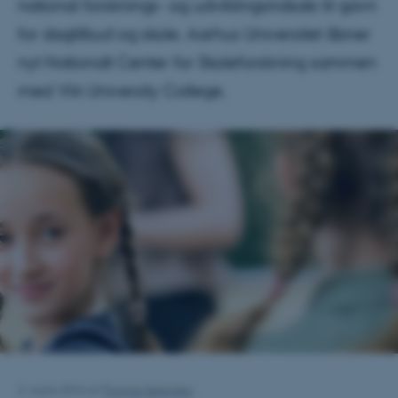
national forsknings- og udviklingsindsats til gavn
for dagtilbud og skole. Aarhus Universitet åbner
nyt Nationalt Center for Skoleforskning sammen
med VIA University College.
2. marts 2016
af
Thomas Sørensen