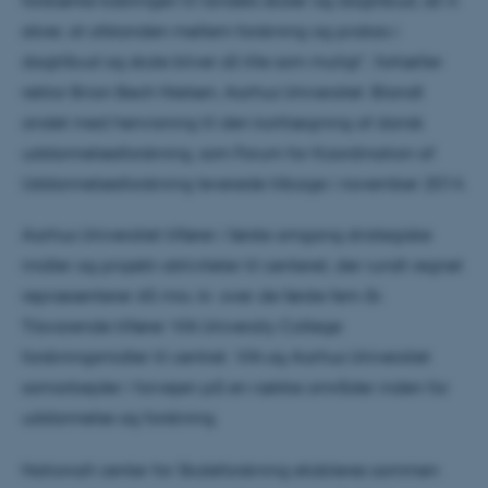
sikrer, at afstanden mellem forskning og praksis i
dagtilbud og skole bliver så lille som muligt”, fortæller
rektor Brian Bech Nielsen, Aarhus Universitet. Blandt
andet med henvisning til den kortlægning af dansk
uddannelsesforskning, som Forum for Koordination af
Uddannelsesforskning leverede tilbage i november 2014.
Aarhus Universitet tilfører i første omgang strategiske
midler og projekt-aktiviteter til centeret, der rundt regnet
repræsenterer 65 mio. kr. over de første fem år.
Tilsvarende tilfører VIA University College
forskningsmidler til centret. VIA og Aarhus Universitet
samarbejder i forvejen på en række områder inden for
uddannelse og forskning.
Nationalt center for Skoleforskning etableres sammen