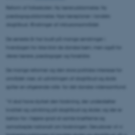
Reform af folkeskolen. Ny læreruddannelse. Ny
pædagoguddannelse. Nye læreplaner i landets
dagtilbud. Ændringer af inklusionsområdet.
De seneste år har budt på mange ændringer i
hverdagen for ikke blot de danske børn, men også for
deres lærere, pædagoger og forældre.
De mange reformer og den store politiske interesse for
området viser, at udviklingen af dagtilbud og skole
spiller en afgørende rolle for det danske vidensamfund.
”Vi skal have styrket den forskning, der understøtter
kvalitet og udvikling på dagtilbud og skoler, og der er
behov for i højere grad at samle kræfterne og
samarbejde nationalt om forskningen. Derudover vil vi
forstærke koblingen til landets skoler og dagtilbud, så vi