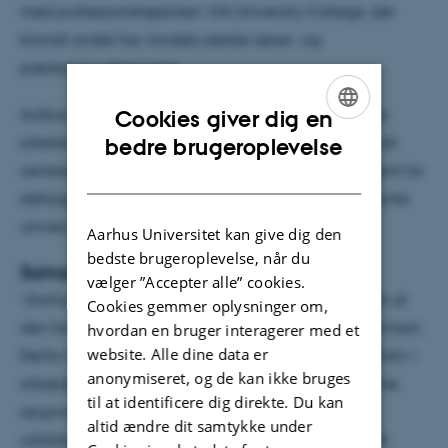
med professionshøjskolen VIA University College, der
blandt andet har landets største lærer- og
pædagoguddannelse.
Aalborg Universitet og flere professionshøjskoler har
Cookies giver dig en
ENGLISH
allerede tilkendegivet, at de vil være at finde blandt
bedre brugeroplevelse
centerets samarbejdspartnere. Samarbejdet er åbent for
DANISH
deltagelse af alle professionshøjskoler og de relevante
universiteter.
Aarhus Universitet kan give dig den
bedste brugeroplevelse, når du
Samarbejde skal give gennemslagskraft
vælger ”Accepter alle” cookies.
”Aarhus Universitet står lige nu for mindst halvdelen af
Cookies gemmer oplysninger om,
den forskning i skole og dagtilbud, der findes i Danmark.
hvordan en bruger interagerer med et
website. Alle dine data er
Derfor har vi også en forpligtelse til at agere lokomotiv i
anonymiseret, og de kan ikke bruges
arbejdet med at samle de danske kræfter om denne
til at identificere dig direkte. Du kan
opgave, og det er ambitionen med dette center”,
altid ændre dit samtykke under
uddyber rektor Brian Bech Nielsen, der peger på, at