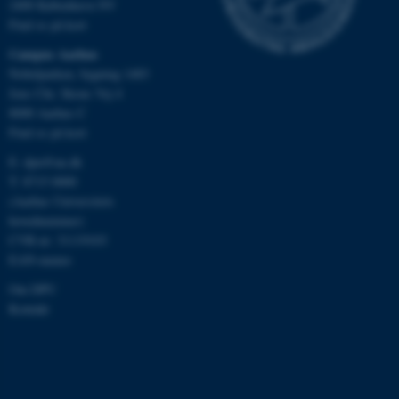
2400 København NV
Find os på kort
Campus Aarhus
Nobelparken, bygning 1483
JSESSIONID
Oracle Corporation
.au.dk
Jens Chr. Skous Vej 4
8000 Aarhus C
Find os på kort
E:
dpu@au.dk
ARRAffinity
Microsoft Corporation
.mitstudie.au.dk
T: 8715 0000
(Aarhus Universitets
hovednummer)
CVR-nr: 31119103
EAN-numre
esctx
Microsoft Corporation
.login.microsoftonline.com
Om DPU
Kontakt
fpc
Microsoft Corporation
login.microsoftonline.com
__cf_bm
Cloudflare Inc.
.pure.au.dk