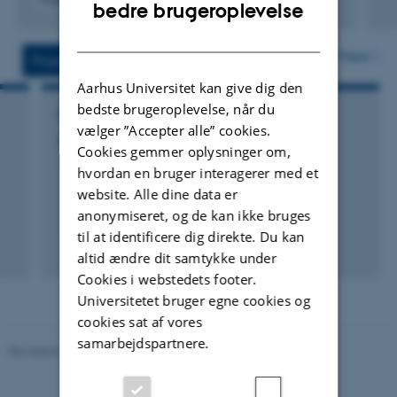
ENGLISH
bedre brugeroplevelse
DANISH
Flere
Projekter
Aktiviteter
Aarhus Universitet kan give dig den
bedste brugeroplevelse, når du
PROJEKT
vælger ”Accepter alle” cookies.
VIDEOER FORÅRET 2020
Cookies gemmer oplysninger om,
11. mar. 2020
-
1. jul. 2020
hvordan en bruger interagerer med et
website. Alle dine data er
anonymiseret, og de kan ikke bruges
til at identificere dig direkte. Du kan
altid ændre dit samtykke under
Cookies i webstedets footer.
Universitetet bruger egne cookies og
cookies sat af vores
samarbejdspartnere.
Revideret 10.12.2023
-
Carsten Henriksen