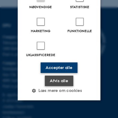
NØDVENDIGE
STATISTISKE
DPU
MARKETING
FUNKTIONELLE
Campus Emdrup i København
Tuborgvej 164
2400 København NV
Find os på kort
UKLASSIFICEREDE
Campus Aarhus
Accepter alle
Nobelparken, bygning 1483
Jens Chr. Skous Vej 4
8000 Aarhus C
Afvis alle
Find os på kort
Læs mere om cookies
E:
dpu@au.dk
T: 8715 0000
(Aarhus Universitets
Nødvendige
Statistiske
Marketing
hovednummer)
CVR-nr: 31119103