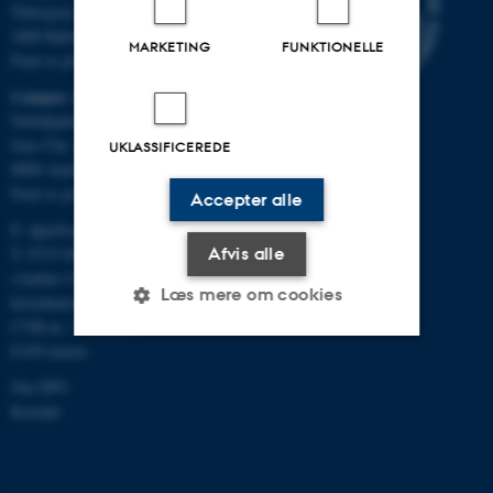
Tuborgvej 164
2400 København NV
MARKETING
FUNKTIONELLE
Find os på kort
Campus Aarhus
Nobelparken, bygning 1483
Jens Chr. Skous Vej 4
UKLASSIFICEREDE
8000 Aarhus C
Find os på kort
Accepter alle
E:
dpu@au.dk
Afvis alle
T: 8715 0000
(Aarhus Universitets
Læs mere om cookies
hovednummer)
CVR-nr: 31119103
EAN-numre
Nødvendige
Statistiske
Marketing
Om DPU
Kontakt
Funktionelle
Uklassificerede