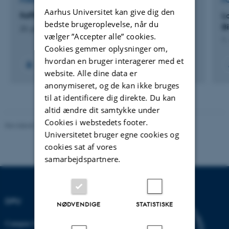
FORSKNINGSPROJEKT
F
Aarhus Universitet kan give dig den
FoPP: Forskningsenhed for Positiv Psykologi
L
bedste brugeroplevelse, når du
B
23. juni 2010
vælger ”Accepter alle” cookies.
1.
Cookies gemmer oplysninger om,
hvordan en bruger interagerer med et
website. Alle dine data er
anonymiseret, og de kan ikke bruges
til at identificere dig direkte. Du kan
altid ændre dit samtykke under
Cookies i webstedets footer.
Revideret 10.12.2023
-
Carsten Henriksen
Universitetet bruger egne cookies og
cookies sat af vores
samarbejdspartnere.
DPU
NØDVENDIGE
STATISTISKE
Campus Emdrup i København