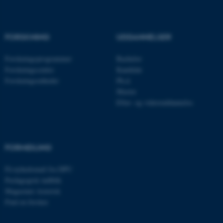
Nødvendige cookies hjælper
med at gøre hjemmesiden
brugbar ved at aktivere nogle
FORSKNING
UDDANNELSER
grundlæggende funktioner
som navigation mm.
Forskningsprogrammer
Bachelor
Hjemmesiden kan ikke
Forskningscentre
Kandidat
fungerer uden disse cookies.
Forskningsenheder
Ph.d.
Master
Efter- og videreuddannelse
Navn
Udbyder / Domæne
be_typo_user
TYPO3 Association
.au.dk
FORMIDLING
Få nyhedsmail fra DPU
Pædagogisk indblik
fe_typo_user
Typo3 Association
Magasinet Asterisk
.au.dk
Find en forsker