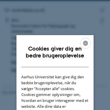
telefonnummer
mailadr
MAILADRESSE
nanthit@edu.au.dk
ADRESSE
Kopie
Nanna Thit
DPU
maila
Danmarks institut for Pædagogik og
Kopie
Uddannelse
adres
Tuborgvej 164
Bygning B, lokale 249
Cookies giver dig en
2400 København NV
ENGLISH
Danmark
bedre brugeroplevelse
Se på kort
DANISH
Se Pure-profil
Aarhus Universitet kan give dig den
bedste brugeroplevelse, når du
vælger ”Accepter alle” cookies.
Revideret 10.12.2023
-
Carsten Henriksen
Cookies gemmer oplysninger om,
hvordan en bruger interagerer med et
website. Alle dine data er