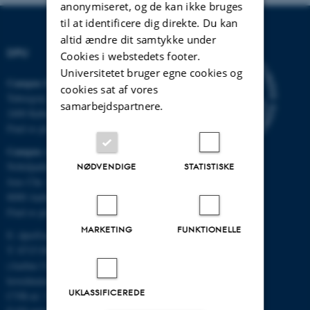
anonymiseret, og de kan ikke bruges
til at identificere dig direkte. Du kan
altid ændre dit samtykke under
DPU
Cookies i webstedets footer.
Universitetet bruger egne cookies og
Campus Emdrup i København
cookies sat af vores
Tuborgvej 164
samarbejdspartnere.
2400 København NV
Find os på kort
Campus Aarhus
Nobelparken, bygning 1483
NØDVENDIGE
STATISTISKE
Jens Chr. Skous Vej 4
8000 Aarhus C
Find os på kort
MARKETING
FUNKTIONELLE
E:
dpu@au.dk
T: 8715 0000
(Aarhus Universitets
hovednummer)
UKLASSIFICEREDE
CVR-nr: 31119103