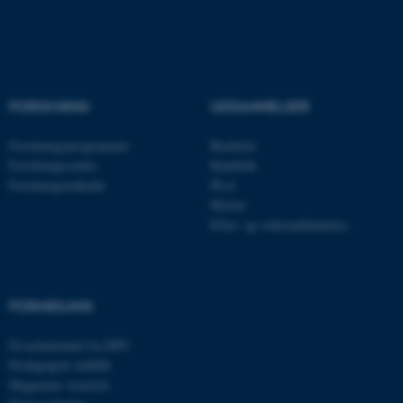
Nødvendige cookies hjælper
med at gøre hjemmesiden
brugbar ved at aktivere nogle
grundlæggende funktioner
FORSKNING
UDDANNELSER
som navigation mm.
Hjemmesiden kan ikke
Forskningsprogrammer
Bachelor
fungerer uden disse cookies.
Forskningscentre
Kandidat
Forskningsenheder
Ph.d.
Master
Efter- og videreuddannelse
Navn
Udbyder / Domæne
be_typo_user
TYPO3 Association
.au.dk
FORMIDLING
Få nyhedsmail fra DPU
fe_typo_user
Typo3 Association
Pædagogisk indblik
.au.dk
Magasinet Asterisk