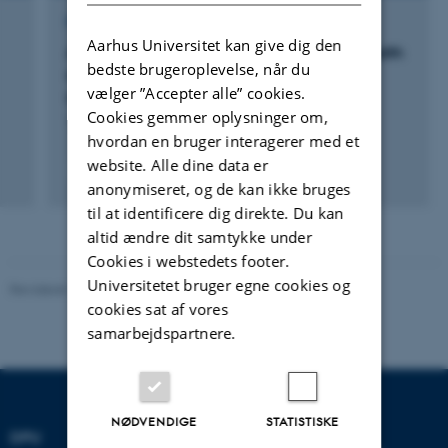
FORSKNINGSPROJEKT
Aarhus Universitet kan give dig den
A comparison study of stress and mental health
bedste brugeroplevelse, når du
among young bereaved spouses and their
vælger ”Accepter alle” cookies.
school-age children
Cookies gemmer oplysninger om,
1. feb. 2016
-
27. apr. 2019
hvordan en bruger interagerer med et
website. Alle dine data er
anonymiseret, og de kan ikke bruges
til at identificere dig direkte. Du kan
altid ændre dit samtykke under
Cookies i webstedets footer.
Universitetet bruger egne cookies og
Revideret 10.12.2023
-
Carsten Henriksen
cookies sat af vores
samarbejdspartnere.
NØDVENDIGE
STATISTISKE
DPU