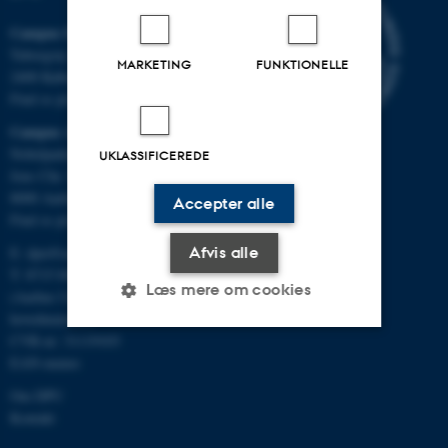
Campus Emdrup i København
Tuborgvej 164
MARKETING
FUNKTIONELLE
2400 København NV
Find os på kort
Campus Aarhus
Nobelparken, bygning 1483
UKLASSIFICEREDE
Jens Chr. Skous Vej 4
8000 Aarhus C
Accepter alle
Find os på kort
E:
dpu@au.dk
Afvis alle
T: 8715 0000
Læs mere om cookies
(Aarhus Universitets
hovednummer)
CVR-nr: 31119103
EAN-numre
Nødvendige
Statistiske
Marketing
Om DPU
Funktionelle
Uklassificerede
Kontakt