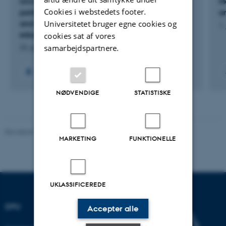
University Partnerships - Strengthening
M
Cookies i webstedets footer.
partnerships and capacity building, networks
a
and collaboraqtive leartning at higher
Universitetet bruger egne cookies og
1.
education and university level in Africa
cookies sat af vores
samarbejdspartnere.
23. juni 2026
NØDVENDIGE
STATISTISKE
Revideret 10.12.2023
-
Carsten Henriksen
MARKETING
FUNKTIONELLE
UKLASSIFICEREDE
DPU
Accepter alle