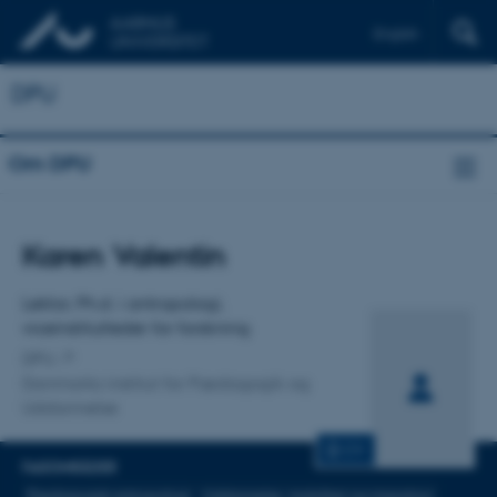
English
DPU
Om DPU
Titel
Karen Valentin
Primær tilknytning
Lektor, Ph.d. i antropologi,
viceinstitutleder for forskning
DPU
Danmarks institut for Pædagogik og
Uddannelse
CV
FAGOMRÅDER
Pædagogisk antropologi
Uddannelse, mobilitet og migration