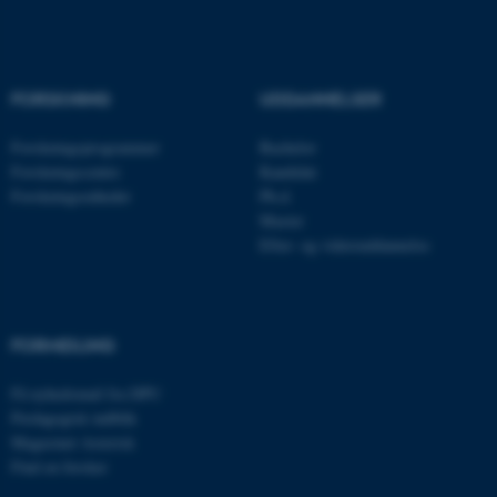
Navn
Udbyder / Domæne
be_typo_user
TYPO3 Association
.au.dk
FORSKNING
UDDANNELSER
Forskningsprogrammer
Bachelor
Forskningscentre
Kandidat
fe_typo_user
Typo3 Association
.au.dk
Forskningsenheder
Ph.d.
Master
Efter- og videreuddannelse
FORMIDLING
Få nyhedsmail fra DPU
Pædagogisk indblik
Magasinet Asterisk
Find en forsker
ASP.NET_SessionId
Microsoft Corporation