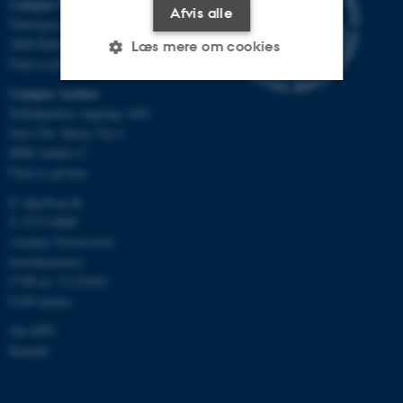
Campus Emdrup i København
Afvis alle
Tuborgvej 164
2400 København NV
Læs mere om cookies
Find os på kort
Campus Aarhus
Nobelparken, bygning 1483
Nødvendige
Statistiske
Marketing
Jens Chr. Skous Vej 4
Funktionelle
Uklassificerede
8000 Aarhus C
Find os på kort
E:
dpu@au.dk
T: 8715 0000
Nødvendige cookies hjælper
(Aarhus Universitets
med at gøre hjemmesiden
hovednummer)
brugbar ved at aktivere nogle
CVR-nr: 31119103
grundlæggende funktioner
EAN-numre
som navigation mm.
Om DPU
Hjemmesiden kan ikke
Kontakt
fungerer uden disse cookies.