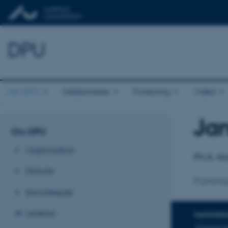
DPU
Om DPU
Uddannelse
Forskning
Viden
Jan
Titel
Om DPU
Primær 
Organisation
Ph.d.-s
Historie
Psykologi
Samarbejde
Ledelse
FAGOMRÅ