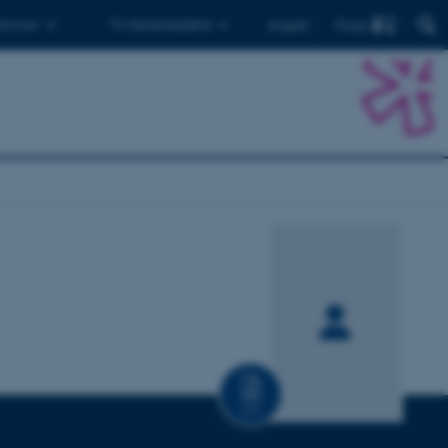
Find
 ph.d.er
Til medarbejdere
English
CV