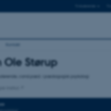
Til studerende
Til
Kontakt
 Ole Størup
tilknytning
tuderende, cand.pæd. i pædagogisk psykologi
sk Institut
DER