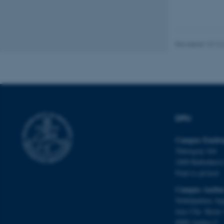
be_typo_user
fe_typo_user
Revideret 10.12
DPU
ASP.NET_SessionId
Campus Emdru
Tuborgvej 164
2400 Københav
JSESSIONID
Find os på kort
Campus Aarhu
ARRAffinity
Nobelparken, by
Jens Chr. Skous 
8000 Aarhus C