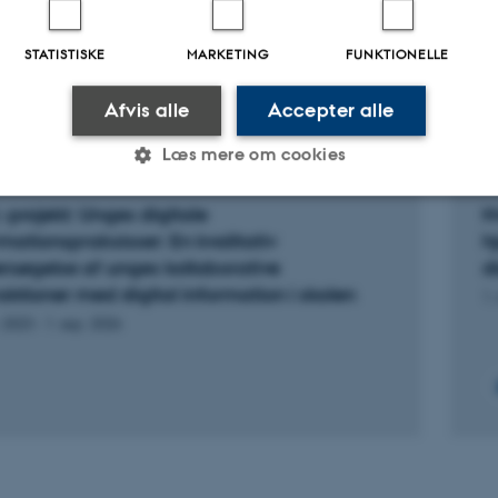
ællebedømt
Fagfællebedømt
Digital
Di
version
ve
STATISTISKE
MARKETING
FUNKTIONELLE
vedhæftet
v
ter
Aktiviteter
Afvis alle
Accepter alle
Læs mere om cookies
KNINGSPROJEKT
F
.-projekt: Unges digitale
H
rmationspraksisser: En kvalitativ
h
Statistiske
Marketing
Funktionelle
rsøgelse af unges kollaborative
d
raktioner med digital information i skolen
1.
. 2023
-
1. sep. 2026
es hjælper med at gøre hjemmesiden brugbar ved at aktiv
nktioner som navigation mm. Hjemmesiden kan ikke funge
Udbyder / Domæne
Udløb
Beskrivelse