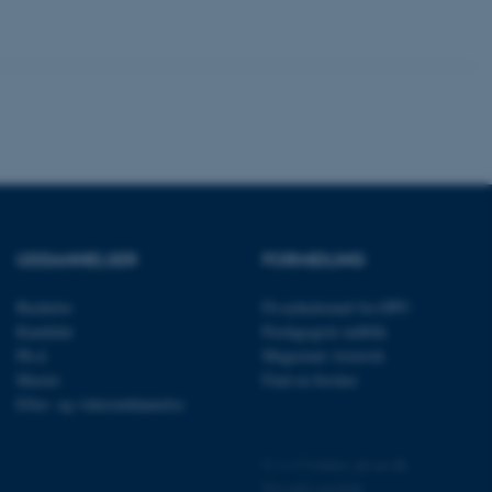
 vores CMS-udbyder,
identificere en backend-
bruger er logget ind i
rbundet med Typo3-
emet. Det bruges generelt
ntifikator for at gøre det
præferencer, men i mange
 ikke nødvendigt, da det
lt af platformen, skønt
webstedsadministratorer. I
dstillet til at blive
en browsersession. Det
entifikator i stedet for
UDDANNELSER
FORMIDLING
ose platform session
emmesider, som er skrevet
Bachelor
Få nyhedsmail fra DPU
gi. Den bruges af serveren
onym brugersession.
Kandidat
Pædagogisk indblik
Ph.d.
Magasinet Asterisk
session cookie, brugt af
Bruges normalt til at
Master
Find en forsker
ugersession af serveren.
Efter- og videreuddannelse
ebsites run on the Windows
is used for load balancing
 page requests are routed
©
—
Cookies på au.dk
y browsing session.
Privatlivspolitik