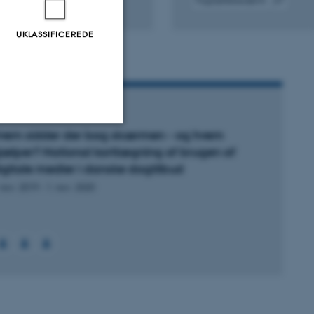
Fagfællebedømt
gital
Digital
rsion
version
UKLASSIFICEREDE
edhæftet
vedhæftet
ORSKNINGSPROJEKT
vem sidder der bag skærmen - og hvem
jælper? National kortlægning af brugen af
Uklassificerede
igitale medier i danske dagtilbud
 nov. 2019
-
1. nov. 2020
ere nogle
rer uden disse