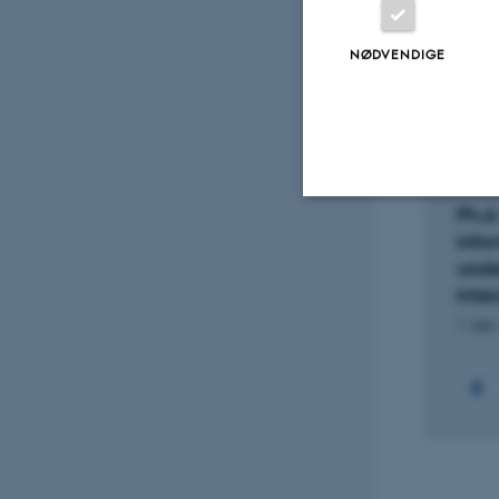
Fagf
NØDVENDIGE
Projek
FORS
Ph.d
info
Nødvendige
unde
inte
1. sep
Nødvendige cooki
grundlæggende fu
cookies.
Navn