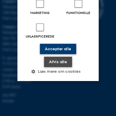
Campus Emdrup i København
Tuborgvej 164
2400 København NV
MARKETING
FUNKTIONELLE
Find os på kort
Campus Aarhus
Nobelparken, bygning 1483
UKLASSIFICEREDE
Jens Chr. Skous Vej 4
8000 Aarhus C
Accepter alle
Find os på kort
E:
dpu@au.dk
Afvis alle
T: 8715 0000
(Aarhus Universitets
Læs mere om cookies
hovednummer)
CVR-nr: 31119103
EAN-numre
Nødvendige
Statistiske
Marketing
Om DPU
Funktionelle
Uklassificerede
Kontakt