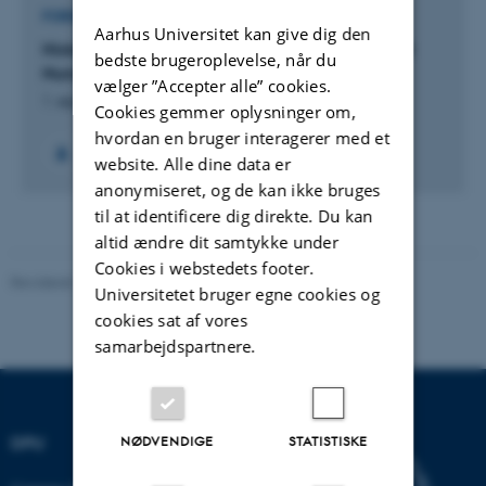
FORSKNINGSPROJEKT
Aarhus Universitet kan give dig den
Historier om skolen og skolens historie i Kalaallit
bedste brugeroplevelse, når du
Nunaat
vælger ”Accepter alle” cookies.
1. sep. 2023
-
1. sep. 2026
Cookies gemmer oplysninger om,
hvordan en bruger interagerer med et
website. Alle dine data er
anonymiseret, og de kan ikke bruges
til at identificere dig direkte. Du kan
altid ændre dit samtykke under
Cookies i webstedets footer.
Revideret 10.12.2023
-
Carsten Henriksen
Universitetet bruger egne cookies og
cookies sat af vores
samarbejdspartnere.
DPU
NØDVENDIGE
STATISTISKE