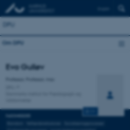
English
DPU
Om DPU
Titel
Eva Gulløv
Primær tilknytning
Professor, Professor, mso
DPU
Danmarks institut for Pædagogik og
Uddannelse
CV
FAGOMRÅDER
Barndom
Velfærdsinstitutioner
Socialiseringsprocesser