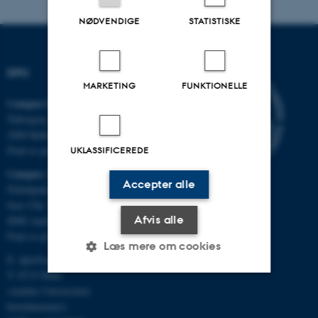
NØDVENDIGE
STATISTISKE
DPU
MARKETING
FUNKTIONELLE
Campus Emdrup i København
Tuborgvej 164
2400 København NV
Find os på kort
UKLASSIFICEREDE
Campus Aarhus
Accepter alle
Nobelparken, bygning 1483
Jens Chr. Skous Vej 4
Afvis alle
8000 Aarhus C
Find os på kort
Læs mere om cookies
E:
dpu@au.dk
T: 8715 0000
(Aarhus Universitets
Nødvendige
Statistiske
Marketing
hovednummer)