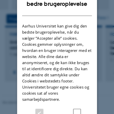
Fagfællebedømt
ENGLISH
bedre brugeroplevelse
Digital
DANISH
version
vedhæftet
Flere
Projekter
Aktiviteter
Aarhus Universitet kan give dig den
bedste brugeroplevelse, når du
FORSKNINGSPROJEKT
F
vælger ”Accepter alle” cookies.
SmiD: SMiD: Småbørnsliv i det digitaliserede
L
Cookies gemmer oplysninger om,
samfund
b
hvordan en bruger interagerer med et
fa
1. aug. 2024
-
31. jul. 2028
website. Alle dine data er
1.
anonymiseret, og de kan ikke bruges
til at identificere dig direkte. Du kan
altid ændre dit samtykke under
Cookies i webstedets footer.
Universitetet bruger egne cookies og
cookies sat af vores
samarbejdspartnere.
Revideret 10.12.2023
-
Carsten Henriksen